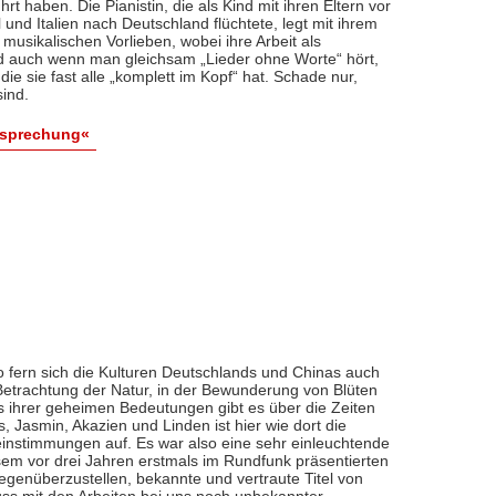
t haben. Die Pianistin, die als Kind mit ihren Eltern vor
d Italien nach Deutschland flüchtete, legt mit ihrem
usikalischen Vorlieben, wobei ihre Arbeit als
Und auch wenn man gleichsam „Lieder ohne Worte“ hört,
die sie fast alle „komplett im Kopf“ hat. Schade nur,
sind.
esprechung«
So fern sich die Kulturen Deutschlands und Chinas auch
Betrachtung der Natur, in der Bewunderung von Blüten
is ihrer geheimen Bedeutungen gibt es über die Zeiten
 Jasmin, Akazien und Linden ist hier wie dort die
einstimmungen auf. Es war also eine sehr einleuchtende
sem vor drei Jahren erstmals im Rundfunk präsentierten
genüberzustellen, bekannte und vertraute Titel von