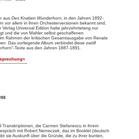
er aus
Des Knaben Wunderhorn
, in den Jahren 1892-
 vor allem in ihren Orchesterversionen bekannt sind,
 Verlag Universal Edition hatte jahrzehntelang nur
gt und die von Mahler selbst geschaffenen
se im Rahmen der kritischen Gesamtausgabe von Renate
. Das vorliegende Album verbindet diese zwölf
derhorn“-Texte aus den Jahren 1887-1891.
esprechung«
098
ed-Transkriptionen, die Carmen Stefanescu in ihrem
Gespräch mit Robert Nemeczek, das im Booklet (deutsch
ibt sie Auskunft über die Gründe, die zu ihrer bunten,