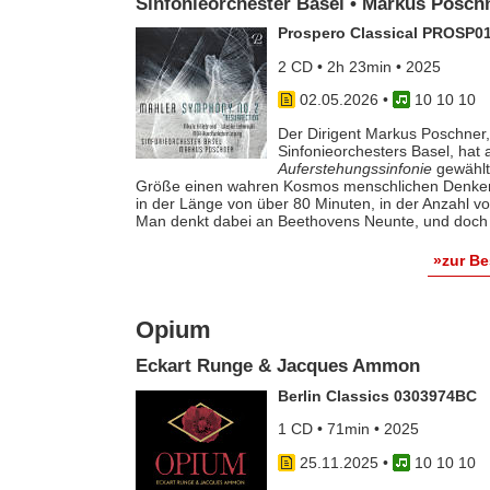
Sinfonieorchester Basel • Markus Posch
Prospero Classical PROSP0
2 CD • 2h 23min • 2025
02.05.2026
•
10 10 10
Der Dirigent Markus Poschner,
Sinfonieorchesters Basel, hat 
Auferstehungssinfonie
gewählt,
Größe einen wahren Kosmos menschlichen Denkens 
in der Länge von über 80 Minuten, in der Anzahl vo
Man denkt dabei an Beethovens Neunte, und doch i
»zur B
Opium
Eckart Runge & Jacques Ammon
Berlin Classics 0303974BC
1 CD • 71min • 2025
25.11.2025
•
10 10 10