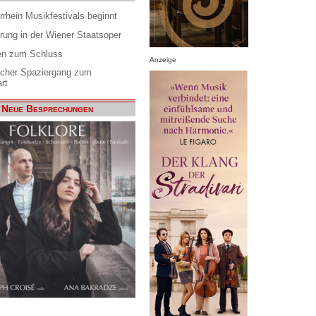
rrhein Musikfestivals beginnt
rung in der Wiener Staatsoper
en zum Schluss
Anzeige
scher Spaziergang zum
rt
Neue Besprechungen