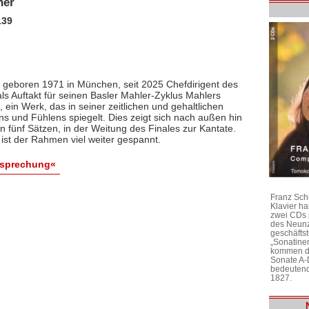
ner
139
 geboren 1971 in München, seit 2025 Chefdirigent des
als Auftakt für seinen Basler Mahler-Zyklus Mahlers
 ein Werk, das in seiner zeitlichen und gehaltlichen
und Fühlens spiegelt. Dies zeigt sich nach außen hin
n fünf Sätzen, in der Weitung des Finales zur Kantate.
st der Rahmen viel weiter gespannt.
esprechung«
Franz Sch
Klavier h
zwei CDs 
des Neunz
geschäftst
„Sonatine
kommen di
Sonate A-
bedeutend
1827.