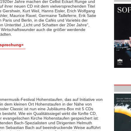
r 1920er Jahre machen der Cellist Eckart Runge und
f ihrer neuen CD mit dem vielversprechenden Titel
 Gershwin, Kurt Weil, Hanns Eisler, Erich Wolfgang
ler, Maurice Ravel, Germaine Tailleferre, Erik Satie
Paris und Berlin, in die Cafés und Varietés der
n Untertitel „Licht und Schatten der 20er Jahre“,
Wirtschaftswunder auch die größer werdende
tädten.
esprechung«
mmermusik-Festival Hohenstaufen, das auf Initiative von
t in dem kleinen Ort Hohenstaufen in der Nähe von
ssler Classic ist nun eine Jubiläums-Box mit 5 CDs
 besteht. Wie ein Qualitätssiegel wirkt die fünfte CD,
r evangelischen Kirche Hohenstaufen gespeichert ist:
eutenden Bach-Spezialisten und Dirigenten Helmuth
hann Sebastian Bach auf beeindruckende Weise aufführt