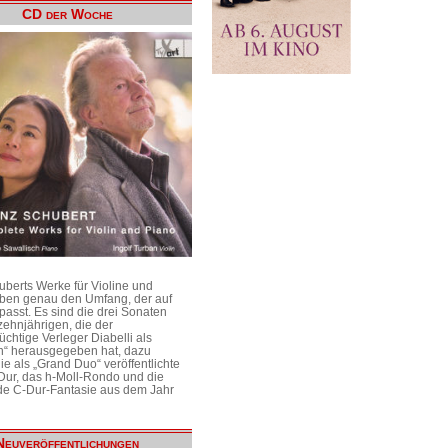
CD der Woche
uberts Werke für Violine und
aben genau den Umfang, der auf
passt. Es sind die drei Sonaten
ehnjährigen, die der
üchtige Verleger Diabelli als
n“ herausgegeben hat, dazu
e als „Grand Duo“ veröffentlichte
Dur, das h-Moll-Rondo und die
e C-Dur-Fantasie aus dem Jahr
Neuveröffentlichungen