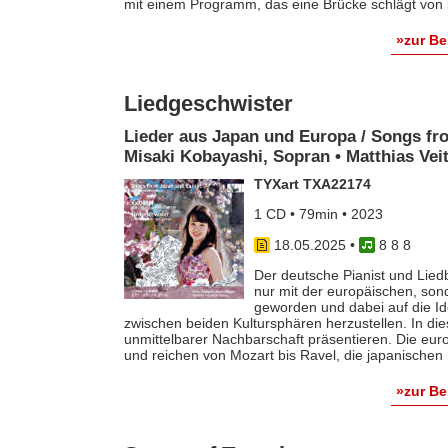
mit einem Programm, das eine Brücke schlägt vo
»zur B
Liedgeschwister
Lieder aus Japan und Europa / Songs f
Misaki Kobayashi, Sopran • Matthias Veit
TYXart TXA22174
1 CD • 79min • 2023
18.05.2025
•
8 8 8
Der deutsche Pianist und Liedbe
nur mit der europäischen, son
geworden und dabei auf die I
zwischen beiden Kultursphären herzustellen. In die
unmittelbarer Nachbarschaft präsentieren. Die eu
und reichen von Mozart bis Ravel, die japanische
»zur B