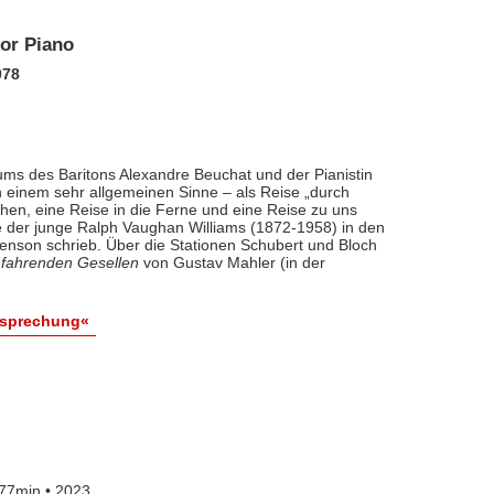
kor Piano
078
bums des Baritons Alexandre Beuchat und der Pianistin
 in einem sehr allgemeinen Sinne – als Reise „durch
en, eine Reise in die Ferne und eine Reise zu uns
ie der junge Ralph Vaughan Williams (1872-1958) in den
enson schrieb. Über die Stationen Schubert und Bloch
 fahrenden Gesellen
von Gustav Mahler (in der
esprechung«
77min • 2023