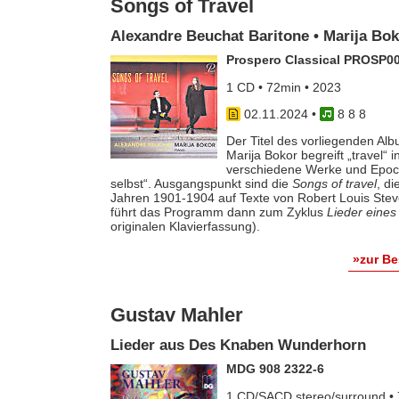
Songs of Travel
Alexandre Beuchat Baritone • Marija Bo
Prospero Classical PROSP0
1 CD • 72min • 2023
02.11.2024
•
8 8 8
Der Titel des vorliegenden Al
Marija Bokor begreift „travel“
verschiedene Werke und Epoch
selbst“. Ausgangspunkt sind die
Songs of travel
, d
Jahren 1901-1904 auf Texte von Robert Louis Stev
führt das Programm dann zum Zyklus
Lieder eines
originalen Klavierfassung).
»zur B
Gustav Mahler
Lieder aus Des Knaben Wunderhorn
MDG 908 2322-6
1 CD/SACD stereo/surround • 