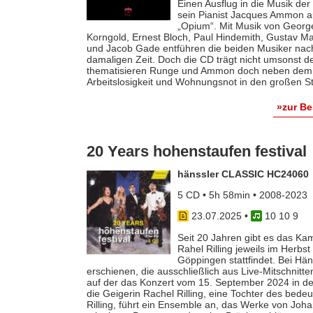
Einen Ausflug in die Musik de
sein Pianist Jacques Ammon au
„Opium“. Mit Musik von George
Korngold, Ernest Bloch, Paul Hindemith, Gustav Mah
und Jacob Gade entführen die beiden Musiker nach 
damaligen Zeit. Doch die CD trägt nicht umsonst de
thematisieren Runge und Ammon doch neben dem 
Arbeitslosigkeit und Wohnungsnot in den großen S
»zur B
20 Years hohenstaufen festival
hänssler CLASSIC HC24060
5 CD • 5h 58min • 2008-2023
23.07.2025
•
10 10 9
Seit 20 Jahren gibt es das Ka
Rahel Rilling jeweils im Herbs
Göppingen stattfindet. Bei Hän
erschienen, die ausschließlich aus Live-Mitschnitten
auf der das Konzert vom 15. September 2024 in de
die Geigerin Rachel Rilling, eine Tochter des bed
Rilling, führt ein Ensemble an, das Werke von Jo