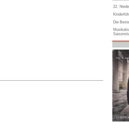
22. Niede
Kinderfüh
Die Best
Musikali
Saisonsta