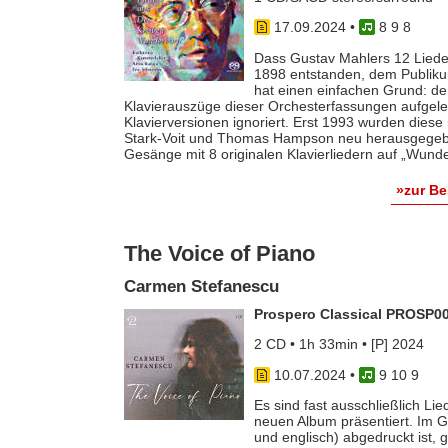
17.09.2024
•
8 9 8
Dass Gustav Mahlers 12 Lied
1898 entstanden, dem Publikum
hat einen einfachen Grund: der
Klavierauszüge dieser Orchesterfassungen aufgele
Klavierversionen ignoriert. Erst 1993 wurden die
Stark-Voit und Thomas Hampson neu herausgegeben
Gesänge mit 8 originalen Klavierliedern auf „Wun
»zur B
The Voice of Piano
Carmen Stefanescu
Prospero Classical PROSP0
2 CD • 1h 33min • [P] 2024
10.07.2024
•
9 10 9
Es sind fast ausschließlich Li
neuen Album präsentiert. Im 
und englisch) abgedruckt ist, g