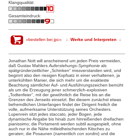
Klangqualität:
Gesamteindruck:
»bestellen bei jpc«
↓ Werke und Interpreten ↓
Jonathan Nott will anscheinend um jeden Preis vermeiden,
daß Gustav Mahlers
Auferstehungs-Symphonie
als
spätgründerzeitlicher „Schinken“ missverstanden wird, und
beginnt also den riesigen Kopfsatz in einer verhaltenen, ja
unterkühlten Manier, die sich mehr um die exakteste
Beachtung sämtlicher Auf- und Ausführungszeichen bemüht
als um die Erzeugung jener schmerzlich-explosiven
„Todtenfeier“, mit der gewöhnlich die Reise bis an die
Grenzen des Jenseits einsetzt. Bei diesem zunächst etwas
befremdlichen Unterfangen findet der Dirigent freilich die
volle, aufmerksame Unterstützung seines Orchesters.
Lupenrein sitzt jedes staccato
,
jeder Bogen, jede
dynamische Angabe bis hinab zum hinreißenden dreifachen
pianissimo
;
die Portamenti werden subtil ausgespielt, ohne
auch nur in die Nähe mitleidheischenden Kitsches zu
geraten; die Posaunen (namentlich
con sordini
) und die