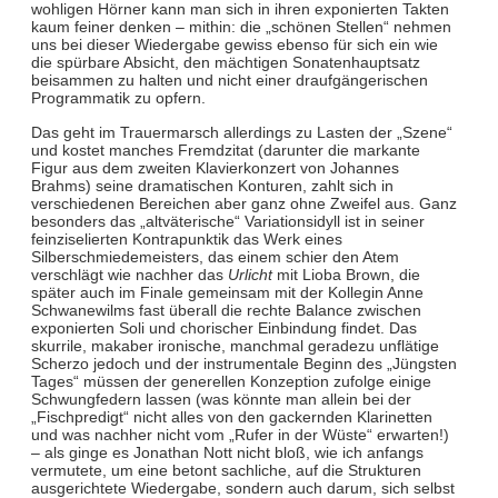
wohligen Hörner kann man sich in ihren exponierten Takten
kaum feiner denken – mithin: die „schönen Stellen“ nehmen
uns bei dieser Wiedergabe gewiss ebenso für sich ein wie
die spürbare Absicht, den mächtigen Sonatenhauptsatz
beisammen zu halten und nicht einer draufgängerischen
Programmatik zu opfern.
Das geht im Trauermarsch allerdings zu Lasten der „Szene“
und kostet manches Fremdzitat (darunter die markante
Figur aus dem zweiten Klavierkonzert von Johannes
Brahms) seine dramatischen Konturen, zahlt sich in
verschiedenen Bereichen aber ganz ohne Zweifel aus. Ganz
besonders das „altväterische“ Variationsidyll ist in seiner
feinziselierten Kontrapunktik das Werk eines
Silberschmiedemeisters, das einem schier den Atem
verschlägt wie nachher das
Urlicht
mit Lioba Brown, die
später auch im Finale gemeinsam mit der Kollegin Anne
Schwanewilms fast überall die rechte Balance zwischen
exponierten Soli und chorischer Einbindung findet. Das
skurrile, makaber ironische, manchmal geradezu unflätige
Scherzo jedoch und der instrumentale Beginn des „Jüngsten
Tages“ müssen der generellen Konzeption zufolge einige
Schwungfedern lassen (was könnte man allein bei der
„Fischpredigt“ nicht alles von den gackernden Klarinetten
und was nachher nicht vom „Rufer in der Wüste“ erwarten!)
– als ginge es Jonathan Nott nicht bloß, wie ich anfangs
vermutete, um eine betont sachliche, auf die Strukturen
ausgerichtete Wiedergabe, sondern auch darum, sich selbst