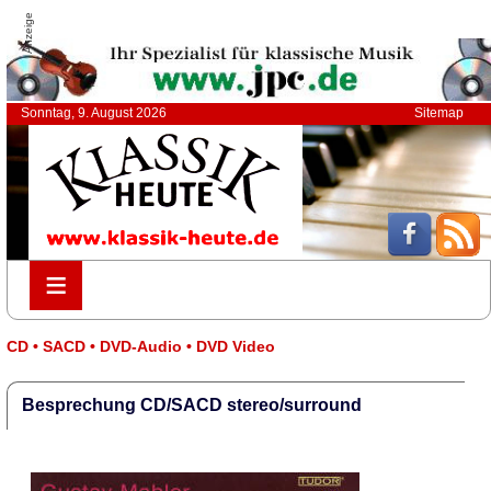
Anzeige
Sonntag, 9. August 2026
Sitemap
≡
≡
CD • SACD • DVD-Audio • DVD Video
Besprechung CD/SACD stereo/surround