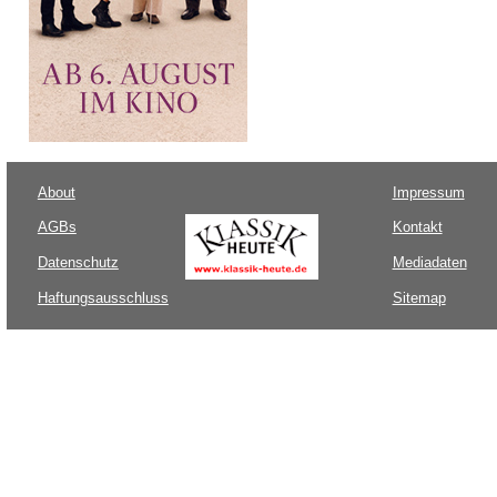
About
Impressum
AGBs
Kontakt
Datenschutz
Mediadaten
Haftungsausschluss
Sitemap