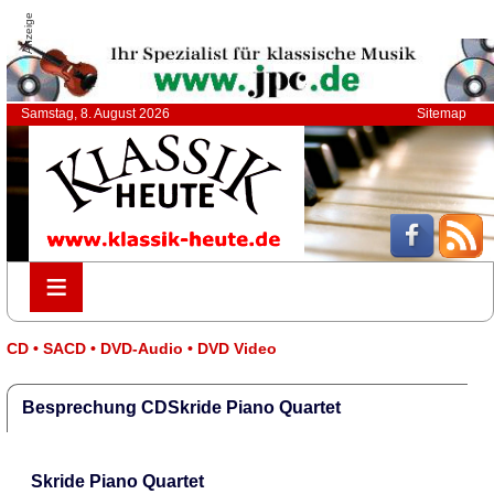
Anzeige
Samstag, 8. August 2026
Sitemap
≡
≡
CD • SACD • DVD-Audio • DVD Video
Besprechung CDSkride Piano Quartet
Skride Piano Quartet