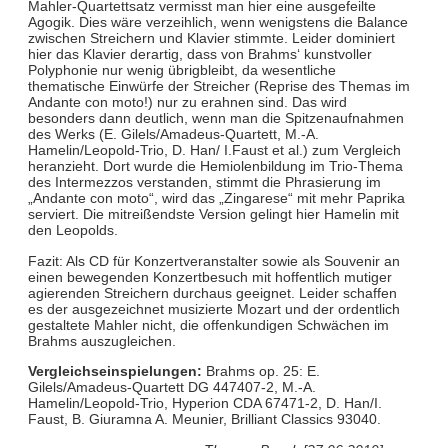
Mahler-Quartettsatz vermisst man hier eine ausgefeilte
Agogik. Dies wäre verzeihlich, wenn wenigstens die Balance
zwischen Streichern und Klavier stimmte. Leider dominiert
hier das Klavier derartig, dass von Brahms‘ kunstvoller
Polyphonie nur wenig übrigbleibt, da wesentliche
thematische Einwürfe der Streicher (Reprise des Themas im
Andante con moto!) nur zu erahnen sind. Das wird
besonders dann deutlich, wenn man die Spitzenaufnahmen
des Werks (E. Gilels/Amadeus-Quartett, M.-A.
Hamelin/Leopold-Trio, D. Han/ I.Faust et al.) zum Vergleich
heranzieht. Dort wurde die Hemiolenbildung im Trio-Thema
des Intermezzos verstanden, stimmt die Phrasierung im
„Andante con moto“, wird das „Zingarese“ mit mehr Paprika
serviert. Die mitreißendste Version gelingt hier Hamelin mit
den Leopolds.
Fazit: Als CD für Konzertveranstalter sowie als Souvenir an
einen bewegenden Konzertbesuch mit hoffentlich mutiger
agierenden Streichern durchaus geeignet. Leider schaffen
es der ausgezeichnet musizierte Mozart und der ordentlich
gestaltete Mahler nicht, die offenkundigen Schwächen im
Brahms auszugleichen.
Vergleichseinspielungen:
Brahms op. 25: E.
Gilels/Amadeus-Quartett DG 447407-2, M.-A.
Hamelin/Leopold-Trio, Hyperion CDA 67471-2, D. Han/I.
Faust, B. Giuramna A. Meunier, Brilliant Classics 93040.