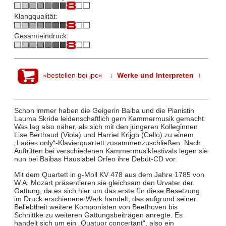
Klangqualität:
Gesamteindruck:
»bestellen bei jpc«
↓ Werke und Interpreten ↓
Schon immer haben die Geigerin Baiba und die Pianistin
Lauma Skride leidenschaftlich gern Kammermusik gemacht.
Was lag also näher, als sich mit den jüngeren Kolleginnen
Lise Berthaud (Viola) und Harriet Krijgh (Cello) zu einem
„Ladies only“-Klavierquartett zusammenzuschließen. Nach
Auftritten bei verschiedenen Kammermusikfestivals legen sie
nun bei Baibas Hauslabel Orfeo ihre Debüt-CD vor.
Mit dem Quartett in g-Moll KV 478 aus dem Jahre 1785 von
W.A. Mozart präsentieren sie gleichsam den Urvater der
Gattung, da es sich hier um das erste für diese Besetzung
im Druck erschienene Werk handelt, das aufgrund seiner
Beliebtheit weitere Komponisten von Beethoven bis
Schnittke zu weiteren Gattungsbeiträgen anregte. Es
handelt sich um ein „Quatuor concertant“, also ein