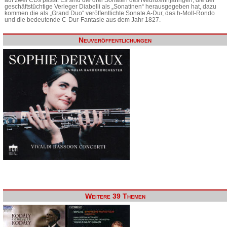
geschäftstüchtige Verleger Diabelli als „Sonatinen“ herausgegeben hat, dazu
kommen die als „Grand Duo“ veröffentlichte Sonate A-Dur, das h-Moll-Rondo
und die bedeutende C-Dur-Fantasie aus dem Jahr 1827.
Neuveröffentlichungen
Weitere 39 Themen