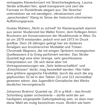
verkapptes Klavierkonzert mit Streicherbegleitung. Lauma
Skride artikuliert fein, spielt transparent und ziert die
Fermate im Rondofinale elegant aus. Die Streicher
unterstützen sie mit wendigem, vibratoarmem und
„sprechendem“ Klang im Sinne der historisch-informierten
Aufführungspraxis.
Gustav Mahlers „Nicht zu schnell“ für Klavierquartett stammt
aus seiner Studienzeit bei Walter Krenn, dem Kollegen Anton
Bruckners am Konservatorium der Musikfreunde in Wien. Es
ist um 1878 entstanden, jedoch erst seit 1973 im Druck
greifbar. Dem 18-Jährigen gelingt hier ein düsteres
Amalgam aus brucknerscher Modalität und Tristan-
Chromatik Wagners, die mit einigen Spritzern norwegischen
Quellwassers à la Grieg parfümiert werden. Das Skride-
Quartett legt eine eher strenge, sehr geschlossene
Interpretation vor. Ob sich diese aber mit
Vortragsanweisungen wie „Sehr leidenschaftlich“ und
„Entschlossen“ deckt, mag bezweifelt werden. Hier hätte
eine größere agogische Flexibilität, durch die auch die arg
gepfuschten 32-tel in den Takten 111 und 113 vermeidbar
gewesen wären, das Jugendlich-Genialische des Werks
deutlicher hervorgebracht.
Johannes Brahms‘ Quartett op. 25 in g-Moll – das Arnold
Schönberg später orchestrierte – dürfte wohl der am
häufigsten eingespielte Gattungsbeitrag sein, so dass man
diese Wahl als mutig bezeichnen muss. Ähnlich wie beim