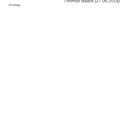
Thomas Baack [27.06.2019]
Anzeige