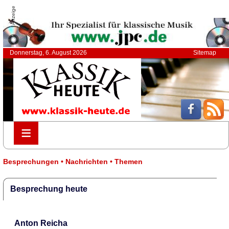
Anzeige
Donnerstag, 6. August 2026
Sitemap
≡
≡
Besprechungen • Nachrichten • Themen
Besprechung heute
Anton Reicha