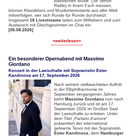
klassischen Musik“ (Sir Simon
Rattle) in ihrem Fach messen,
können Klassikfans und Musikinteressierte aus aller Welt
mitverfolgen, wer sich Runde für Runde durchsetzt.
Insgesamt
18 Livestreams
laden zum Mitfiebern und zum
Austausch mit Gleichgesinnten im Chat ein.
[06.08.2026]
»weiterlesen«
Ein besonderer Opernabend mit Massimo
Giordano
Konzert in der Laeiszhalle mit Sopranistin Ester
Kandinova am 17. September 2026
Nach seinem vielbeachteten Auftritt
in der Elbphilharmonie im
September vergangenen Jahres
kehrt
Massimo Giordano
nun nach
Hamburg zurück und ist am 17.
September 2026 im Großen Saal
der Laeiszhalle zu erleben. Unter
dem Titel „Parlami d'amore“
präsentiert der international
gefeierte Tenor mit der Sopranistin
Ester Kandinova
, dem
Hamburger