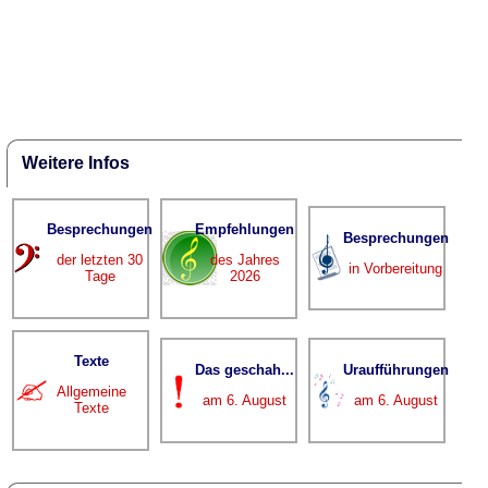
Weitere Infos
Besprechungen
Empfehlungen
Besprechungen
der letzten 30
des Jahres
in Vorbereitung
Tage
2026
Texte
Das geschah...
Uraufführungen
Allgemeine
am 6. August
am 6. August
Texte