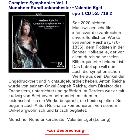
Complete Symphonies Vol. 1
Münchner Rundfunkorchester • Valentin Egel
cpo 1 CD 555 716-2
Seit 2020 sichten
Musikwissenschaftler
intensiver die zahlreichen
unveröffentlichten Werke
von Anton Reicha (1770-
1836), dem Flötisten in der
Bonner Hofkapelle, der vor
allem durch seine vielen
Bläserquintette bekannt ist.
Das Label cpo will nun
auch die symphonischen
Werke aus dem Dunkel der
Ungedrucktheit und Nichtaufgeführtheit heben. Anton Reicha
wurde von seinem Onkel Jospeh Reicha, dem Direktor des
Orchesters, unterrichtet und gefördert, außerdem war er mit
Ludwig van Beethoven befreundet, mit dem er
leidenschaftlich die Werke besprach, die beide spielten. So
begann auch Anton Reicha zu komponieren, von seinem
Onkel argwöhnisch und kritisch begleitet.
Münchner Rundfunkorchester Valentin Egel (Leitung)
»zur Besprechung«