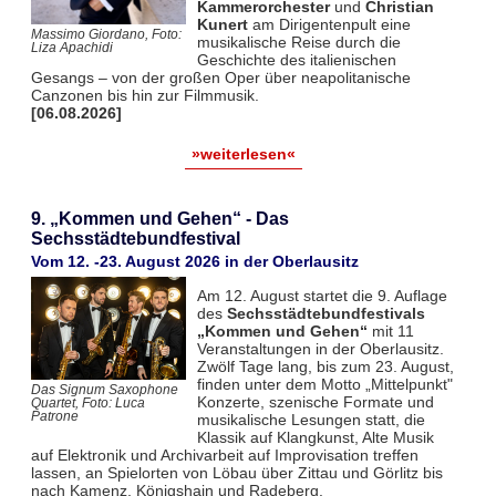
Kammerorchester
und
Christian
Kunert
am Dirigentenpult eine
Massimo Giordano, Foto:
musikalische Reise durch die
Liza Apachidi
Geschichte des italienischen
Gesangs – von der großen Oper über neapolitanische
Canzonen bis hin zur Filmmusik.
[06.08.2026]
»weiterlesen«
9. „Kommen und Gehen“ - Das
Sechsstädtebundfestival
Vom 12. -23. August 2026 in der Oberlausitz
Am 12. August startet die 9. Auflage
des
Sechsstädtebundfestivals
„Kommen und Gehen“
mit 11
Veranstaltungen in der Oberlausitz.
Zwölf Tage lang, bis zum 23. August,
finden unter dem Motto „Mittelpunkt"
Das Signum Saxophone
Konzerte, szenische Formate und
Quartet, Foto: Luca
Patrone
musikalische Lesungen statt, die
Klassik auf Klangkunst, Alte Musik
auf Elektronik und Archivarbeit auf Improvisation treffen
lassen, an Spielorten von Löbau über Zittau und Görlitz bis
nach Kamenz, Königshain und Radeberg.