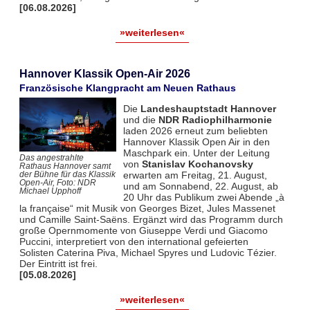
[06.08.2026]
»weiterlesen«
Hannover Klassik Open-Air 2026
Französische Klangpracht am Neuen Rathaus
Die
Landeshauptstadt Hannover
und die
NDR Radiophilharmonie
laden 2026 erneut zum beliebten
Hannover Klassik Open Air in den
Maschpark ein. Unter der Leitung
Das angestrahlte
von
Stanislav Kochanovsky
Rathaus Hannover samt
erwarten am Freitag, 21. August,
der Bühne für das Klassik
Open-Air, Foto: NDR
und am Sonnabend, 22. August, ab
Michael Upphoff
20 Uhr das Publikum zwei Abende „à
la française“ mit Musik von Georges Bizet, Jules Massenet
und Camille Saint-Saëns. Ergänzt wird das Programm durch
große Opernmomente von Giuseppe Verdi und Giacomo
Puccini, interpretiert von den international gefeierten
Solisten Caterina Piva, Michael Spyres und Ludovic Tézier.
Der Eintritt ist frei.
[05.08.2026]
»weiterlesen«