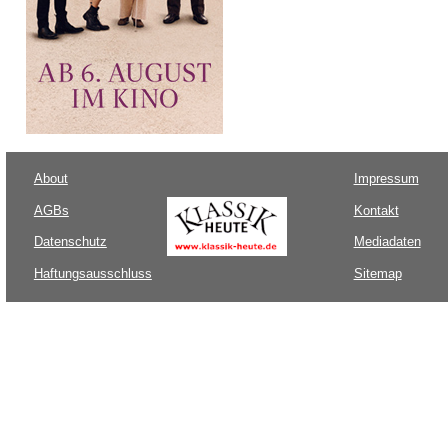
About
Impressum
AGBs
Kontakt
Datenschutz
Mediadaten
Haftungsausschluss
Sitemap