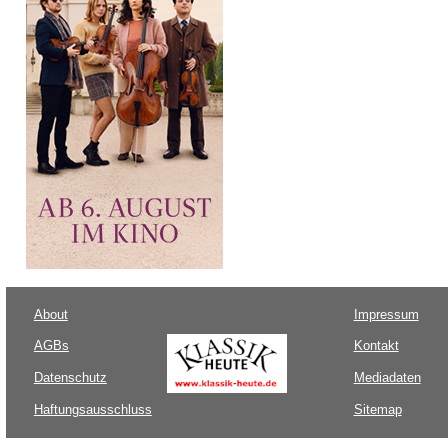
About
Impressum
AGBs
Kontakt
Datenschutz
Mediadaten
Haftungsausschluss
Sitemap