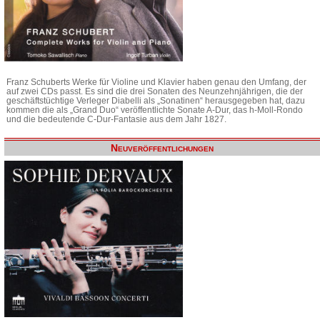
Franz Schuberts Werke für Violine und Klavier haben genau den Umfang, der
auf zwei CDs passt. Es sind die drei Sonaten des Neunzehnjährigen, die der
geschäftstüchtige Verleger Diabelli als „Sonatinen“ herausgegeben hat, dazu
kommen die als „Grand Duo“ veröffentlichte Sonate A-Dur, das h-Moll-Rondo
und die bedeutende C-Dur-Fantasie aus dem Jahr 1827.
Neuveröffentlichungen