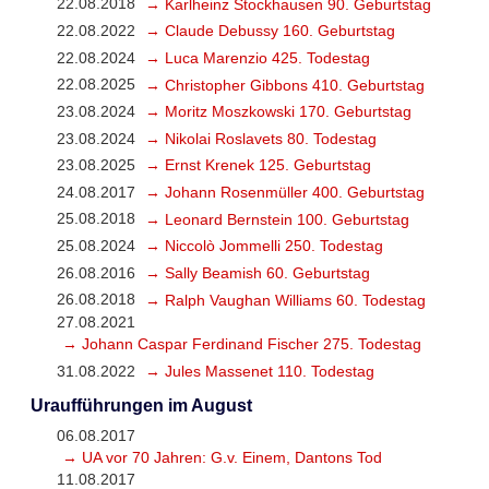
22.08.2018
→ Karlheinz Stockhausen 90. Geburtstag
22.08.2022
→ Claude Debussy 160. Geburtstag
22.08.2024
→ Luca Marenzio 425. Todestag
22.08.2025
→ Christopher Gibbons 410. Geburtstag
23.08.2024
→ Moritz Moszkowski 170. Geburtstag
23.08.2024
→ Nikolai Roslavets 80. Todestag
23.08.2025
→ Ernst Krenek 125. Geburtstag
24.08.2017
→ Johann Rosenmüller 400. Geburtstag
25.08.2018
→ Leonard Bernstein 100. Geburtstag
25.08.2024
→ Niccolò Jommelli 250. Todestag
26.08.2016
→ Sally Beamish 60. Geburtstag
26.08.2018
→ Ralph Vaughan Williams 60. Todestag
27.08.2021
→ Johann Caspar Ferdinand Fischer 275. Todestag
31.08.2022
→ Jules Massenet 110. Todestag
Uraufführungen im August
06.08.2017
→ UA vor 70 Jahren: G.v. Einem, Dantons Tod
11.08.2017