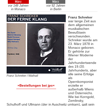
März
März
vor 148 Jahren
vor 92 Jahren
in Monaco
in Berlin
Franz Schreker
war lange Zeit aus
dem allgemeinen
musikalischen
Bewußtsein
verschwunden.
Schreker wurde am
23. März 1878 in
Monaco geboren.
Er gehörte zur
Wiener Moderne
der
Jahrhundertwende
des 19./20.
Jahrhunderts, aber
alle seine Erfolge
Franz Schreker / Walhall
als
Opernkomponist
erzielte er
»Bestellungen bei jpc«
außerhalb Wiens
und Österreichs.
Wie bei Korngold,
Zemlinsky,
Schulhoff und Ullmann (der in Auschwitz umkam), galt sein