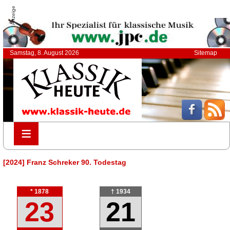
Anzeige
Samstag, 8. August 2026
Sitemap
≡
≡
[2024] Franz Schreker 90. Todestag
* 1878
† 1934
23
21