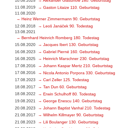
10.08.2025
→ Alexander Glasunow 160. Geburtstag
11.08.2019
→ Gaston Litaize 110. Geburtstag
11.08.2020
→ Heinz Werner Zimmermann 90. Geburtstag
12.08.2018
→ Leoš Janáček 90. Todestag
13.08.2021
→ Bernhard Heinrich Romberg 180. Todestag
15.08.2020
→ Jacques Ibert 130. Geburtstag
16.08.2023
→ Gabriel Pierné 160. Geburtstag
16.08.2025
→ Heinrich Marschner 230. Geburtstag
17.08.2016
→ Johann Kaspar Mertz 210. Geburtstag
17.08.2016
→ Nicola Antonio Porpora 330. Geburtstag
17.08.2023
→ Carl Zeller 125. Todestag
18.08.2017
→ Tan Dun 60. Geburtstag
18.08.2022
→ Erwin Schulhoff 80. Todestag
19.08.2021
→ George Enescu 140. Geburtstag
20.08.2023
→ Johann Baptist Vanhal 210. Todestag
21.08.2017
→ Wilhelm Killmayer 90. Geburtstag
21.08.2023
→ Lili Boulanger 130. Geburtstag