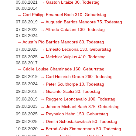
05.08.2021
→ Gaston Litaize 30. Todestag
06.08.2014
→ Carl Philipp Emanuel Bach 310. Geburtstag
07.08.2019
→ Augustín Barrios Mangoré 75. Todestag
07.08.2023
→ Alfredo Catalani 130. Todestag
07.08.2024
→ Agustín Pío Barrios Mangoré 80. Todestag
07.08.2025
→ Ernesto Lecuona 130. Geburtstag
07.08.2025
→ Melchior Vulpius 410. Todestag
08.08.2017
→ Cécile Louise Chaminade 160. Geburtstag
08.08.2019
→ Carl Heinrich Graun 260. Todestag
08.08.2024
→ Peter Sculthorpe 10. Todestag
09.08.2018
→ Giacinto Scelsi 30. Todestag
09.08.2019
→ Ruggero Leoncavallo 100. Todestag
09.08.2023
→ Johann Michael Bach 375. Geburtstag
09.08.2025
→ Reynaldo Hahn 150. Geburtstag
09.08.2025
→ Dimitri Schostakowitsch 50. Todestag
10.08.2020
→ Bernd-Alois Zimmermann 50. Todestag