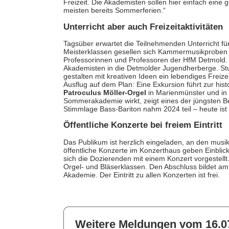
Freizeit. Die Akademisten sollen hier einfach eine
meisten bereits Sommerferien.“
Unterricht aber auch Freizeitaktivitäten
Tagsüber erwartet die Teilnehmenden Unterricht für
Meisterklassen gesellen sich Kammermusikproben s
Professorinnen und Professoren der HfM Detmold.
Akademisten in die Detmolder Jugendherberge. St
gestalten mit kreativen Ideen ein lebendiges Freiz
Ausflug auf dem Plan: Eine Exkursion führt zur his
Patroculus Möller-Orgel
in Marienmünster und in
Sommerakademie wirkt, zeigt eines der jüngsten Be
Stimmlage Bass-Bariton nahm 2024 teil – heute ist
Öffentliche Konzerte bei freiem Eintritt
Das Publikum ist herzlich eingeladen, an den musi
öffentliche Konzerte im Konzerthaus geben Einbli
sich die Dozierenden mit einem Konzert vorgestell
Orgel- und Bläserklassen. Den Abschluss bildet am 
Akademie. Der Eintritt zu allen Konzerten ist frei.
Weitere Meldungen vom 16.0