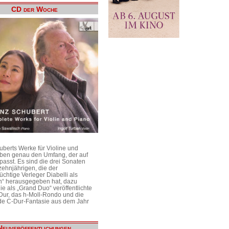
CD der Woche
uberts Werke für Violine und
aben genau den Umfang, der auf
passt. Es sind die drei Sonaten
ehnjährigen, die der
üchtige Verleger Diabelli als
n“ herausgegeben hat, dazu
e als „Grand Duo“ veröffentlichte
Dur, das h-Moll-Rondo und die
e C-Dur-Fantasie aus dem Jahr
Neuveröffentlichungen