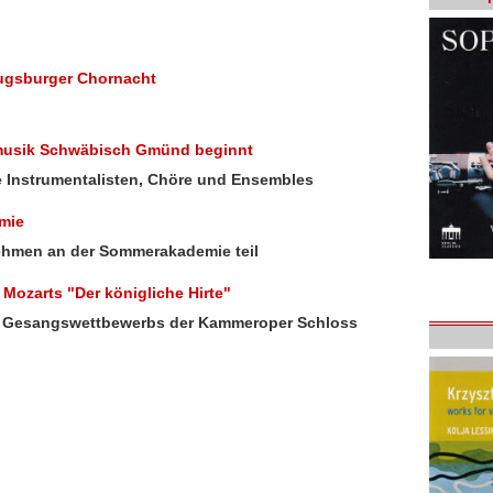
 Augsburger Chornacht
nmusik Schwäbisch Gmünd beginnt
he Instrumentalisten, Chöre und Ensembles
mie
ehmen an der Sommerakademie teil
ozarts "Der königliche Hirte"
s Gesangswettbewerbs der Kammeroper Schloss