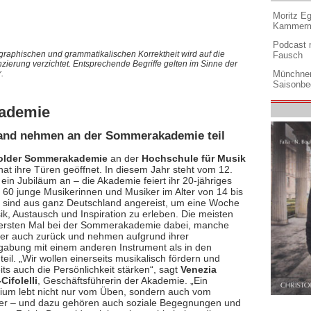
Moritz Eg
Kammermu
Podcast m
graphischen und grammatikalischen Korrektheit wird auf die
Fausch
nzierung verzichtet. Entsprechende Begriffe gelten im Sinne der
Münchner
.
Saisonbe
ademie
and nehmen an der Sommerakademie teil
older Sommerakademie
an der
Hochschule für Musik
at ihre Türen geöffnet. In diesem Jahr steht vom 12.
 ein Jubiläum an – die Akademie feiert ihr 20-jähriges
 60 junge Musikerinnen und Musiker im Alter von 14 bis
 sind aus ganz Deutschland angereist, um eine Woche
ik, Austausch und Inspiration zu erleben. Die meisten
ersten Mal bei der Sommerakademie dabei, manche
er auch zurück und nehmen aufgrund ihrer
abung mit einem anderen Instrument als in den
teil. „Wir wollen einerseits musikalisch fördern und
ts auch die Persönlichkeit stärken“, sagt
Venezia
Cifolelli
, Geschäftsführerin der Akademie. „Ein
ium lebt nicht nur vom Üben, sondern auch vom
er – und dazu gehören auch soziale Begegnungen und