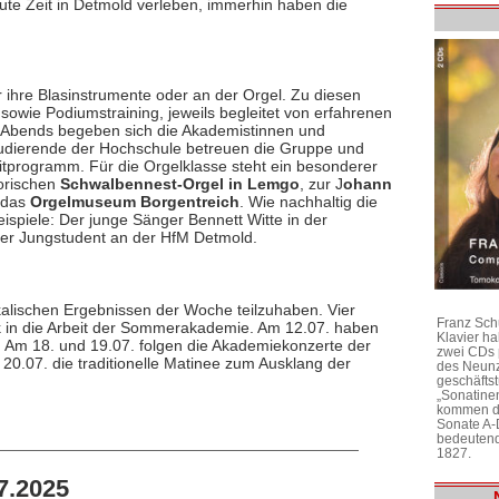
 gute Zeit in Detmold verleben, immerhin haben die
 ihre Blasinstrumente oder an der Orgel. Zu diesen
owie Podiumstraining, jeweils begleitet von erfahrenen
 Abends begeben sich die Akademistinnen und
udierende der Hochschule betreuen die Gruppe und
eitprogramm. Für die Orgelklasse steht ein besonderer
torischen
Schwalbennest-Orgel in Lemgo
, zur J
ohann
 das
Orgelmuseum Borgentreich
. Wie nachhaltig die
ispiele: Der junge Sänger Bennett Witte in der
 er Jungstudent an der HfM Detmold.
kalischen Ergebnissen der Woche teilzuhaben. Vier
Franz Sch
ck in die Arbeit der Sommerakademie. Am 12.07. haben
Klavier h
t. Am 18. und 19.07. folgen die Akademiekonzerte der
zwei CDs 
20.07. die traditionelle Matinee zum Ausklang der
des Neunz
geschäftst
„Sonatine
kommen di
Sonate A-
bedeutend
1827.
7.2025