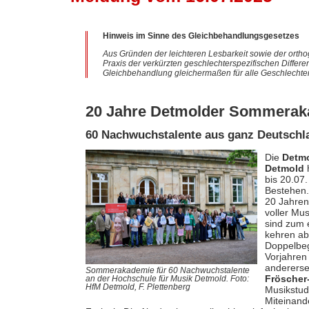
Hinweis im Sinne des Gleichbehandlungsgesetzes
Aus Gründen der leichteren Lesbarkeit sowie der ortho
Praxis der verkürzten geschlechterspezifischen Differe
Gleichbehandlung gleichermaßen für alle Geschlechter
20 Jahre Detmolder Sommerak
60 Nachwuchstalente aus ganz Deutschl
Die
Detm
Detmold
h
bis 20.07.
Bestehen.
20 Jahren
voller Mus
sind zum 
kehren ab
Doppelbeg
Vorjahren 
anderersei
Sommerakademie für 60 Nachwuchstalente
Fröscher-
an der Hochschule für Musik Detmold. Foto:
HfM Detmold, F. Plettenberg
Musikstud
Miteinand