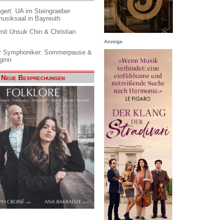
gert. UA im Steingraeber
siksaal in Bayreuth
it Unsuk Chin & Christian
Anzeige
 Symphoniker: Sommerpause &
ginn
Neue Besprechungen