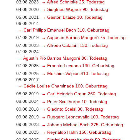
03.08.2023
→ Alfred Schnittke 25. Todestag
04.08.2020
→ Siegfried Wagner 90. Todestag
05.08.2021
→ Gaston Litaize 30. Todestag
06.08.2014
→ Carl Philipp Emanuel Bach 310. Geburtstag
07.08.2019
→ Augustín Barrios Mangoré 75. Todestag
07.08.2023
→ Alfredo Catalani 130. Todestag
07.08.2024
→ Agustín Pío Barrios Mangoré 80. Todestag
07.08.2025
→ Ernesto Lecuona 130. Geburtstag
07.08.2025
→ Melchior Vulpius 410. Todestag
08.08.2017
→ Cécile Louise Chaminade 160. Geburtstag
08.08.2019
→ Carl Heinrich Graun 260. Todestag
08.08.2024
→ Peter Sculthorpe 10. Todestag
09.08.2018
→ Giacinto Scelsi 30. Todestag
09.08.2019
→ Ruggero Leoncavallo 100. Todestag
09.08.2023
→ Johann Michael Bach 375. Geburtstag
09.08.2025
→ Reynaldo Hahn 150. Geburtstag
09.08.2025
→ Dimitri Schostakowitsch 50. Todestag