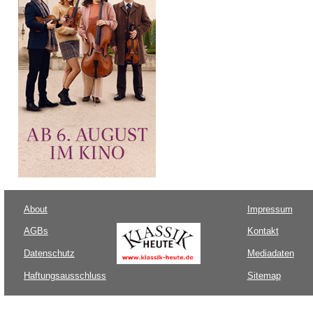
About
Impressum
AGBs
Kontakt
Datenschutz
Mediadaten
Haftungsausschluss
Sitemap