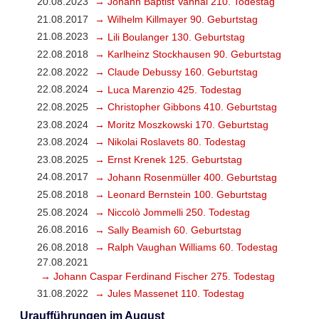
20.08.2023
→ Johann Baptist Vanhal 210. Todestag
21.08.2017
→ Wilhelm Killmayer 90. Geburtstag
21.08.2023
→ Lili Boulanger 130. Geburtstag
22.08.2018
→ Karlheinz Stockhausen 90. Geburtstag
22.08.2022
→ Claude Debussy 160. Geburtstag
22.08.2024
→ Luca Marenzio 425. Todestag
22.08.2025
→ Christopher Gibbons 410. Geburtstag
23.08.2024
→ Moritz Moszkowski 170. Geburtstag
23.08.2024
→ Nikolai Roslavets 80. Todestag
23.08.2025
→ Ernst Krenek 125. Geburtstag
24.08.2017
→ Johann Rosenmüller 400. Geburtstag
25.08.2018
→ Leonard Bernstein 100. Geburtstag
25.08.2024
→ Niccolò Jommelli 250. Todestag
26.08.2016
→ Sally Beamish 60. Geburtstag
26.08.2018
→ Ralph Vaughan Williams 60. Todestag
27.08.2021
→ Johann Caspar Ferdinand Fischer 275. Todestag
31.08.2022
→ Jules Massenet 110. Todestag
Uraufführungen im August