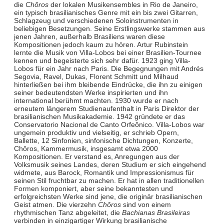
die
Chôros
der lokalen Musikensembles in Rio de Janeiro,
ein typisch brasilianisches Genre mit ein bis zwei Gitarren,
Schlagzeug und verschiedenen Soloinstrumenten in
beliebigen Besetzungen. Seine Erstlingswerke stammen aus
jenen Jahren, außerhalb Brasiliens waren diese
Kompositionen jedoch kaum zu hören. Artur Rubinstein
lernte die Musik von Villa-Lobos bei einer Brasilien-Tournee
kennen und begeisterte sich sehr dafür. 1923 ging Villa-
Lobos für ein Jahr nach Paris. Die Begegnungen mit Andrés
Segovia, Ravel, Dukas, Florent Schmitt und Milhaud
hinterließen bei ihm bleibende Eindrücke, die ihn zu einigen
seiner bedeutendsten Werke inspirierten und ihn
international berühmt machten. 1930 wurde er nach
erneutem längerem Studienaufenthalt in Paris Direktor der
brasilianischen Musikakademie. 1942 gründete er das
Conservatorio Nacional de Canto Orfeônico. Villa-Lobos war
ungemein produktiv und vielseitig, er schrieb Opern,
Ballette, 12 Sinfonien, sinfonische Dichtungen, Konzerte,
Chôros, Kammermusik, insgesamt etwa 2000
Kompositionen. Er verstand es, Anregungen aus der
Volksmusik seines Landes, deren Studium er sich eingehend
widmete, aus Barock, Romantik und Impressionismus für
seinen Stil fruchtbar zu machen. Er hat in allen traditionellen
Formen komponiert, aber seine bekanntesten und
erfolgreichsten Werke sind jene, die originär brasilianischen
Geist atmen. Die vierzehn
Chôros
sind von einem
rhythmischen Tanz abgeleitet, die
Bachianas Brasileiras
verbinden in einzigartiger Wirkung brasilianische