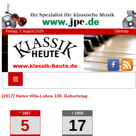
Anzeige
Freitag, 7. August 2026
Sitemap
≡
≡
[2017] Heitor Villa-Lobos 130. Geburtstag
* 1887
† 1959
5
17