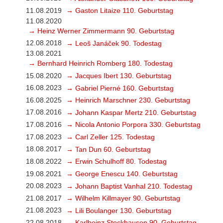
11.08.2019
→ Gaston Litaize 110. Geburtstag
11.08.2020
→ Heinz Werner Zimmermann 90. Geburtstag
12.08.2018
→ Leoš Janáček 90. Todestag
13.08.2021
→ Bernhard Heinrich Romberg 180. Todestag
15.08.2020
→ Jacques Ibert 130. Geburtstag
16.08.2023
→ Gabriel Pierné 160. Geburtstag
16.08.2025
→ Heinrich Marschner 230. Geburtstag
17.08.2016
→ Johann Kaspar Mertz 210. Geburtstag
17.08.2016
→ Nicola Antonio Porpora 330. Geburtstag
17.08.2023
→ Carl Zeller 125. Todestag
18.08.2017
→ Tan Dun 60. Geburtstag
18.08.2022
→ Erwin Schulhoff 80. Todestag
19.08.2021
→ George Enescu 140. Geburtstag
20.08.2023
→ Johann Baptist Vanhal 210. Todestag
21.08.2017
→ Wilhelm Killmayer 90. Geburtstag
21.08.2023
→ Lili Boulanger 130. Geburtstag
22.08.2018
→ Karlheinz Stockhausen 90. Geburtstag