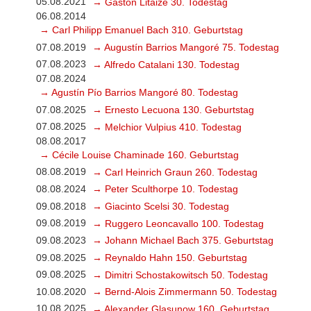
05.08.2021
→ Gaston Litaize 30. Todestag
06.08.2014
→ Carl Philipp Emanuel Bach 310. Geburtstag
07.08.2019
→ Augustín Barrios Mangoré 75. Todestag
07.08.2023
→ Alfredo Catalani 130. Todestag
07.08.2024
→ Agustín Pío Barrios Mangoré 80. Todestag
07.08.2025
→ Ernesto Lecuona 130. Geburtstag
07.08.2025
→ Melchior Vulpius 410. Todestag
08.08.2017
→ Cécile Louise Chaminade 160. Geburtstag
08.08.2019
→ Carl Heinrich Graun 260. Todestag
08.08.2024
→ Peter Sculthorpe 10. Todestag
09.08.2018
→ Giacinto Scelsi 30. Todestag
09.08.2019
→ Ruggero Leoncavallo 100. Todestag
09.08.2023
→ Johann Michael Bach 375. Geburtstag
09.08.2025
→ Reynaldo Hahn 150. Geburtstag
09.08.2025
→ Dimitri Schostakowitsch 50. Todestag
10.08.2020
→ Bernd-Alois Zimmermann 50. Todestag
10.08.2025
→ Alexander Glasunow 160. Geburtstag