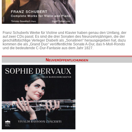
Franz Schuberts Werke für Violine und Klavier haben genau den Umfang, der
auf zwei CDs passt. Es sind die drei Sonaten des Neunzehnjährigen, die der
geschäftstüchtige Verleger Diabelli als „Sonatinen“ herausgegeben hat, dazu
kommen die als „Grand Duo“ veröffentlichte Sonate A-Dur, das h-Moll-Rondo
und die bedeutende C-Dur-Fantasie aus dem Jahr 1827.
Neuveröffentlichungen