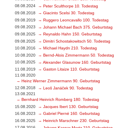
08.08.2024
→ Peter Sculthorpe 10. Todestag
09.08.2018
→ Giacinto Scelsi 30. Todestag
09.08.2019
→ Ruggero Leoncavallo 100. Todestag
09.08.2023
→ Johann Michael Bach 375. Geburtstag
09.08.2025
→ Reynaldo Hahn 150. Geburtstag
09.08.2025
→ Dimitri Schostakowitsch 50. Todestag
10.08.2016
→ Michael Haydn 210. Todestag
10.08.2020
→ Bernd-Alois Zimmermann 50. Todestag
10.08.2025
→ Alexander Glasunow 160. Geburtstag
11.08.2019
→ Gaston Litaize 110. Geburtstag
11.08.2020
→ Heinz Werner Zimmermann 90. Geburtstag
12.08.2018
→ Leoš Janáček 90. Todestag
13.08.2021
→ Bernhard Heinrich Romberg 180. Todestag
15.08.2020
→ Jacques Ibert 130. Geburtstag
16.08.2023
→ Gabriel Pierné 160. Geburtstag
16.08.2025
→ Heinrich Marschner 230. Geburtstag
17.08.2016
→ Johann Kaspar Mertz 210. Geburtstag