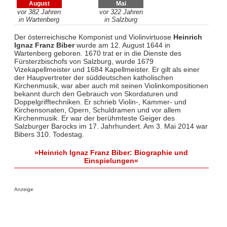
August
Mai
vor 382 Jahren
vor 322 Jahren
in Wartenberg
in Salzburg
Der österreichische Komponist und Violinvirtuose
Heinrich
Ignaz Franz Biber
wurde am 12. August 1644 in
Wartenberg geboren. 1670 trat er in die Dienste des
Fürsterzbischofs von Salzburg, wurde 1679
Vizekapellmeister und 1684 Kapellmeister. Er gilt als einer
der Haupvertreter der süddeutschen katholischen
Kirchenmusik, war aber auch mit seinen Violinkompositionen
bekannt durch den Gebrauch von Skordaturen und
Doppelgrifftechniken. Er schrieb Violin-, Kammer- und
Kirchensonaten, Opern, Schuldramen und vor allem
Kirchenmusik. Er war der berühmteste Geiger des
Salzburger Barocks im 17. Jahrhundert. Am 3. Mai 2014 war
Bibers 310. Todestag.
»Heinrich Ignaz Franz Biber: Biographie und
Einspielungen«
Anzeige