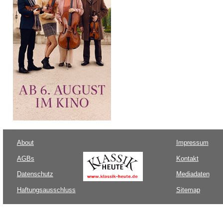
About
Impressum
AGBs
Kontakt
Datenschutz
Mediadaten
Haftungsausschluss
Sitemap