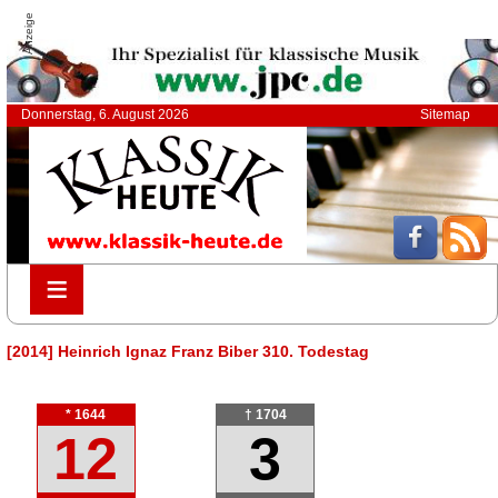
Anzeige
Donnerstag, 6. August 2026
Sitemap
≡
≡
[2014] Heinrich Ignaz Franz Biber 310. Todestag
* 1644
† 1704
12
3