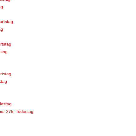
ag
urtstag
ag
rtstag
stag
rtstag
stag
destag
er 275. Todestag