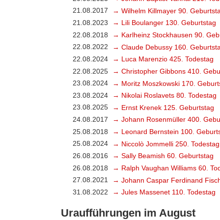
21.08.2017
→ Wilhelm Killmayer 90. Geburtst
21.08.2023
→ Lili Boulanger 130. Geburtstag
22.08.2018
→ Karlheinz Stockhausen 90. Geb
22.08.2022
→ Claude Debussy 160. Geburtst
22.08.2024
→ Luca Marenzio 425. Todestag
22.08.2025
→ Christopher Gibbons 410. Gebu
23.08.2024
→ Moritz Moszkowski 170. Geburt
23.08.2024
→ Nikolai Roslavets 80. Todestag
23.08.2025
→ Ernst Krenek 125. Geburtstag
24.08.2017
→ Johann Rosenmüller 400. Gebu
25.08.2018
→ Leonard Bernstein 100. Geburt
25.08.2024
→ Niccolò Jommelli 250. Todestag
26.08.2016
→ Sally Beamish 60. Geburtstag
26.08.2018
→ Ralph Vaughan Williams 60. To
27.08.2021
→ Johann Caspar Ferdinand Fisch
31.08.2022
→ Jules Massenet 110. Todestag
Uraufführungen im August