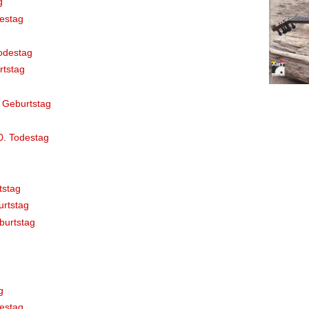
g
destag
odestag
rtstag
 Geburtstag
0. Todestag
tstag
rtstag
burtstag
g
estag