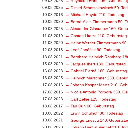
09.08.2025
→ Reynaldo Hahn 150. Geburtsta
09.08.2025
→ Dimitri Schostakowitsch 50. To
10.08.2016
→ Michael Haydn 210. Todestag
10.08.2020
→ Bernd-Alois Zimmermann 50. T
10.08.2025
→ Alexander Glasunow 160. Gebu
11.08.2019
→ Gaston Litaize 110. Geburtstag
11.08.2020
→ Heinz Werner Zimmermann 90.
12.08.2018
→ Leoš Janáček 90. Todestag
13.08.2021
→ Bernhard Heinrich Romberg 18
15.08.2020
→ Jacques Ibert 130. Geburtstag
16.08.2023
→ Gabriel Pierné 160. Geburtstag
16.08.2025
→ Heinrich Marschner 230. Gebur
17.08.2016
→ Johann Kaspar Mertz 210. Gebu
17.08.2016
→ Nicola Antonio Porpora 330. Ge
17.08.2023
→ Carl Zeller 125. Todestag
18.08.2017
→ Tan Dun 60. Geburtstag
18.08.2022
→ Erwin Schulhoff 80. Todestag
19.08.2021
→ George Enescu 140. Geburtsta
20.08.2023
→ Johann Baptist Vanhal 210. Tod