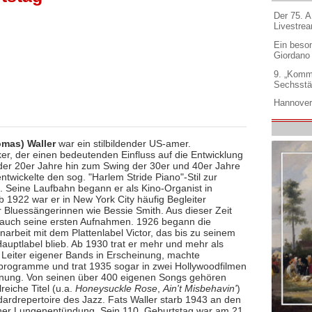
Der 75. 
Livestre
Ein beso
Giordano
9. „Komm
Sechsstä
Hannover
omas) Waller
war ein stilbildender US-amer.
er, der einen bedeutenden Einfluss auf die Entwicklung
der 20er Jahre hin zum Swing der 30er und 40er Jahre
entwickelte den sog. "Harlem Stride Piano"-Stil zur
n. Seine Laufbahn begann er als Kino-Organist in
b 1922 war er in New York City häufig Begleiter
 Bluessängerinnen wie Bessie Smith. Aus dieser Zeit
uch seine ersten Aufnahmen. 1926 begann die
rbeit mit dem Plattenlabel Victor, das bis zu seinem
Hauptlabel blieb. Ab 1930 trat er mehr und mehr als
d Leiter eigener Bands in Erscheinung, machte
rogramme und trat 1935 sogar in zwei Hollywoodfilmen
inung. Von seinen über 400 eigenen Songs gehören
reiche Titel (u.a.
Honeysuckle Rose
,
Ain't Misbehavin'
)
ardrepertoire des Jazz. Fats Waller starb 1943 an den
ner Lungenentündung. Sein 110. Geburtstag war am 21.