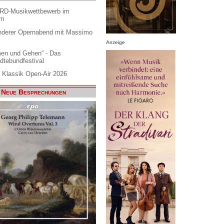
ARD-Musikwettbewerb im
am
nderer Opernabend mit Massimo
Anzeige
en und Gehen“ - Das
dtebundfestival
 Klassik Open-Air 2026
Neue Besprechungen