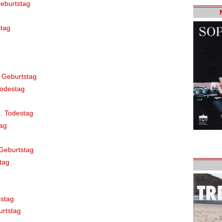
eburtstag
tag
 Geburtstag
Todestag
. Todestag
ag
Geburtstag
tag
stag
rtstag