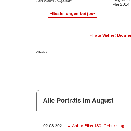
Fats Waller / HighNote
Mai 2014.
»Bestellungen bei jpc«
»Fats Waller: Biogr
Anzeige
Alle Porträts im August
02.08.2021
→ Arthur Bliss 130. Geburtstag