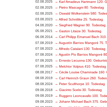
02.08.2025
→ Karl Amadeus Hartmann 120. G
02.08.2025
→ Pietro Mascagni 80. Todestag
02.08.2025
→ Oswald Wolkenstein 580. Todes
03.08.2023
→ Alfred Schnittke 25. Todestag
04.08.2020
→ Siegfried Wagner 90. Todestag
05.08.2021
→ Gaston Litaize 30. Todestag
06.08.2014
→ Carl Philipp Emanuel Bach 310.
07.08.2019
→ Augustín Barrios Mangoré 75. 
07.08.2023
→ Alfredo Catalani 130. Todestag
07.08.2024
→ Agustín Pío Barrios Mangoré 80
07.08.2025
→ Ernesto Lecuona 130. Geburtst
07.08.2025
→ Melchior Vulpius 410. Todestag
08.08.2017
→ Cécile Louise Chaminade 160. 
08.08.2019
→ Carl Heinrich Graun 260. Todes
08.08.2024
→ Peter Sculthorpe 10. Todestag
09.08.2018
→ Giacinto Scelsi 30. Todestag
09.08.2019
→ Ruggero Leoncavallo 100. Tode
09.08.2023
→ Johann Michael Bach 375. Gebu