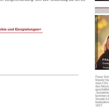
aphie und Einspielungen«
Franz Sch
Klavier h
zwei CDs 
des Neunz
geschäftst
„Sonatine
kommen di
Sonate A-
bedeutend
1827.