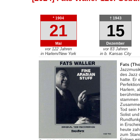
* 1904
† 1943
21
15
Mai
Dezember
vor 122 Jahren
vor 83 Jahren
in Harlem/New York
in b. Kansas City
Fats (Th
Jazzmusik
des Jazz 
hatte. Er 
Perfektio
Harlem, a
berühmter
stammen a
Zusammena
Tod sein 
Solist un
Rundfunkp
in Ersche
heute zahl
zum Stand
Folgen ei