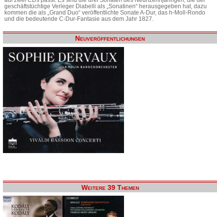
geschäftstüchtige Verleger Diabelli als „Sonatinen“ herausgegeben hat, dazu
kommen die als „Grand Duo“ veröffentlichte Sonate A-Dur, das h-Moll-Rondo
und die bedeutende C-Dur-Fantasie aus dem Jahr 1827.
Neuveröffentlichungen
Weitere 39 Themen