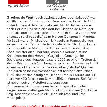
Mai
vor 491 Jahren
vor 430 Jahren
in Mantua
Giaches de Wert
(auch Jachet, Jaches oder Jakobus) war
ein flämischer Komponist der Renaissance. Er wurde 1535
in der Provinz Antwerpen geboren. Mit 14 Jahren kam er
nach Ferrara und studierte dort bei Cipriano de Rore, der
ebenfalls aus Flandern stammte. Bereits mit 18 Jahren war
er „maestro di cappella“ beim Herzog Gonzaga in Mantua.
Ab 1561 war er Mitglied der Hofkapelle in Parma, die von
seinem Lehrer Cyprian de Rore geleitet wurde. 1565 ließ er
sich endgültig in Mantua nieder und wirkte zunächst als
Kapellmeister an S. Barbara, dann als Komponist und
Kapellmeister des Herzogs Guglielmo Gonzaga. Im
Begleittross des Herzogs reiste er1566 zu einem Treffen der
Reichsfürsten nach Augsburg, wo er Kaiser Maximilian II. mit
einem musiktheoretischen Vortrag über „falsche“ Quinten
und durch seine Improvisationskunst beeindruckte. Nach
1570 hielt er sich häufig am Hof der Este in Ferrara auf. Er
starb vor 420 Jahren am 6. Mai 1596 in Mantua. Sein Werk
ist neben seinen Motetten und sonstigen
Kirchenmusikkompositionen bedeutungsvoll vor allem
wegen seiner vielfältigen Madrigalkompositionen (11 Bücher
5stg. Madrigale sowie je ein Buch mit 4stg. und 6stg.
Madrigalen).
»Giaches de Wert: Biographie und Einspielungen«