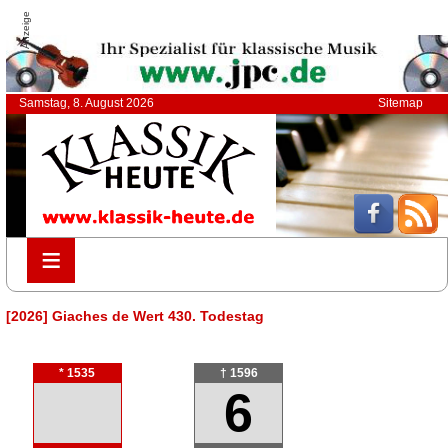
Anzeige
Samstag, 8. August 2026
Sitemap
≡
≡
[2026] Giaches de Wert 430. Todestag
* 1535
† 1596
6