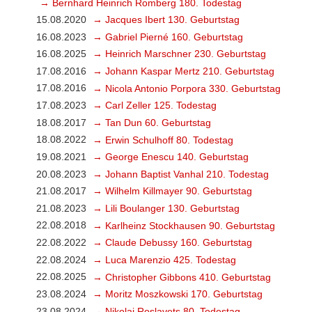
→ Bernhard Heinrich Romberg 180. Todestag
15.08.2020
→ Jacques Ibert 130. Geburtstag
16.08.2023
→ Gabriel Pierné 160. Geburtstag
16.08.2025
→ Heinrich Marschner 230. Geburtstag
17.08.2016
→ Johann Kaspar Mertz 210. Geburtstag
17.08.2016
→ Nicola Antonio Porpora 330. Geburtstag
17.08.2023
→ Carl Zeller 125. Todestag
18.08.2017
→ Tan Dun 60. Geburtstag
18.08.2022
→ Erwin Schulhoff 80. Todestag
19.08.2021
→ George Enescu 140. Geburtstag
20.08.2023
→ Johann Baptist Vanhal 210. Todestag
21.08.2017
→ Wilhelm Killmayer 90. Geburtstag
21.08.2023
→ Lili Boulanger 130. Geburtstag
22.08.2018
→ Karlheinz Stockhausen 90. Geburtstag
22.08.2022
→ Claude Debussy 160. Geburtstag
22.08.2024
→ Luca Marenzio 425. Todestag
22.08.2025
→ Christopher Gibbons 410. Geburtstag
23.08.2024
→ Moritz Moszkowski 170. Geburtstag
23.08.2024
→ Nikolai Roslavets 80. Todestag