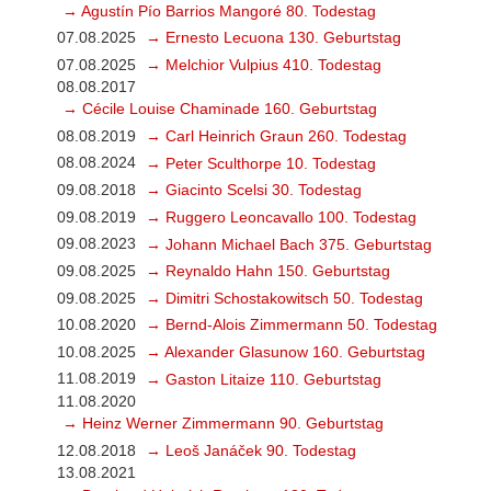
→ Agustín Pío Barrios Mangoré 80. Todestag
07.08.2025
→ Ernesto Lecuona 130. Geburtstag
07.08.2025
→ Melchior Vulpius 410. Todestag
08.08.2017
→ Cécile Louise Chaminade 160. Geburtstag
08.08.2019
→ Carl Heinrich Graun 260. Todestag
08.08.2024
→ Peter Sculthorpe 10. Todestag
09.08.2018
→ Giacinto Scelsi 30. Todestag
09.08.2019
→ Ruggero Leoncavallo 100. Todestag
09.08.2023
→ Johann Michael Bach 375. Geburtstag
09.08.2025
→ Reynaldo Hahn 150. Geburtstag
09.08.2025
→ Dimitri Schostakowitsch 50. Todestag
10.08.2020
→ Bernd-Alois Zimmermann 50. Todestag
10.08.2025
→ Alexander Glasunow 160. Geburtstag
11.08.2019
→ Gaston Litaize 110. Geburtstag
11.08.2020
→ Heinz Werner Zimmermann 90. Geburtstag
12.08.2018
→ Leoš Janáček 90. Todestag
13.08.2021