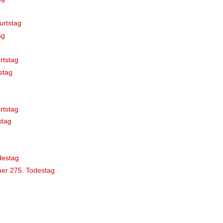
urtstag
ag
rtstag
stag
rtstag
stag
destag
er 275. Todestag