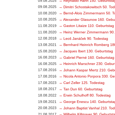
09.08.2025
→ Reynaldo Hahn 150. Geburtsta
09.08.2025
→ Dimitri Schostakowitsch 50. To
10.08.2020
→ Bernd-Alois Zimmermann 50. T
10.08.2025
→ Alexander Glasunow 160. Gebu
11.08.2019
→ Gaston Litaize 110. Geburtstag
11.08.2020
→ Heinz Werner Zimmermann 90.
12.08.2018
→ Leoš Janáček 90. Todestag
13.08.2021
→ Bernhard Heinrich Romberg 18
15.08.2020
→ Jacques Ibert 130. Geburtstag
16.08.2023
→ Gabriel Pierné 160. Geburtstag
16.08.2025
→ Heinrich Marschner 230. Gebur
17.08.2016
→ Johann Kaspar Mertz 210. Gebu
17.08.2016
→ Nicola Antonio Porpora 330. Ge
17.08.2023
→ Carl Zeller 125. Todestag
18.08.2017
→ Tan Dun 60. Geburtstag
18.08.2022
→ Erwin Schulhoff 80. Todestag
19.08.2021
→ George Enescu 140. Geburtsta
20.08.2023
→ Johann Baptist Vanhal 210. Tod
21.08.2017
→ Wilhelm Killmayer 90. Geburtst