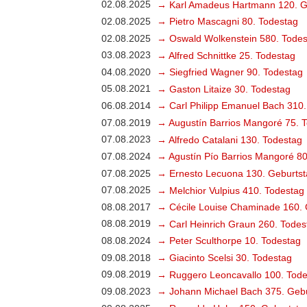
02.08.2025
→ Karl Amadeus Hartmann 120. G
02.08.2025
→ Pietro Mascagni 80. Todestag
02.08.2025
→ Oswald Wolkenstein 580. Todes
03.08.2023
→ Alfred Schnittke 25. Todestag
04.08.2020
→ Siegfried Wagner 90. Todestag
05.08.2021
→ Gaston Litaize 30. Todestag
06.08.2014
→ Carl Philipp Emanuel Bach 310.
07.08.2019
→ Augustín Barrios Mangoré 75. 
07.08.2023
→ Alfredo Catalani 130. Todestag
07.08.2024
→ Agustín Pío Barrios Mangoré 80
07.08.2025
→ Ernesto Lecuona 130. Geburtst
07.08.2025
→ Melchior Vulpius 410. Todestag
08.08.2017
→ Cécile Louise Chaminade 160. 
08.08.2019
→ Carl Heinrich Graun 260. Todes
08.08.2024
→ Peter Sculthorpe 10. Todestag
09.08.2018
→ Giacinto Scelsi 30. Todestag
09.08.2019
→ Ruggero Leoncavallo 100. Tode
09.08.2023
→ Johann Michael Bach 375. Gebu