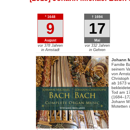
* 1648
† 1694
9
17
August
Mai
vor 378 Jahren
vor 332 Jahren
in Arnstadt
in Gehren
Johann M
Familie Ba
seinem Va
von Arnst
Christoph
ab 1673 w
bekleidet
Tod am 17
(1684–172
Johann Mi
Motetten 