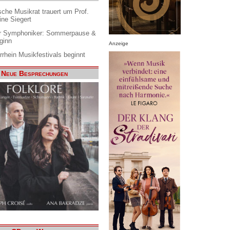
che Musikrat trauert um Prof.
ine Siegert
 Symphoniker: Sommerpause &
ginn
Anzeige
rrhein Musikfestivals beginnt
Neue Besprechungen