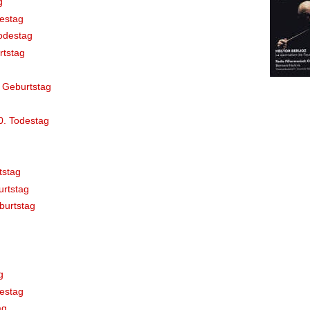
g
destag
odestag
rtstag
 Geburtstag
0. Todestag
tstag
rtstag
burtstag
g
estag
ag