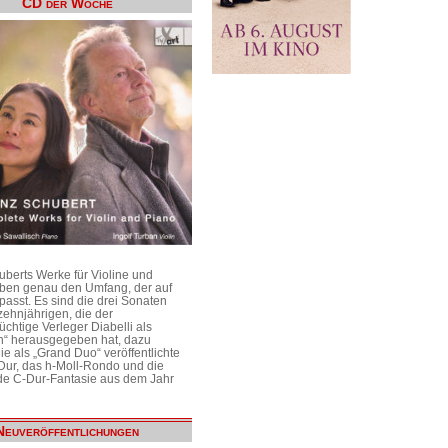
CD der Woche
uberts Werke für Violine und
aben genau den Umfang, der auf
passt. Es sind die drei Sonaten
ehnjährigen, die der
üchtige Verleger Diabelli als
n“ herausgegeben hat, dazu
e als „Grand Duo“ veröffentlichte
Dur, das h-Moll-Rondo und die
e C-Dur-Fantasie aus dem Jahr
Neuveröffentlichungen