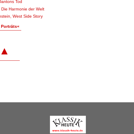
Dantons Tod
, Die Harmonie der Welt
stein, West Side Story
 Porträts«
▲