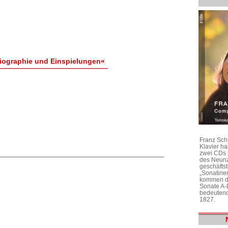
iographie und Einspielungen«
Franz Sch
Klavier h
zwei CDs 
des Neunz
geschäftst
„Sonatine
kommen di
Sonate A-
bedeutend
1827.