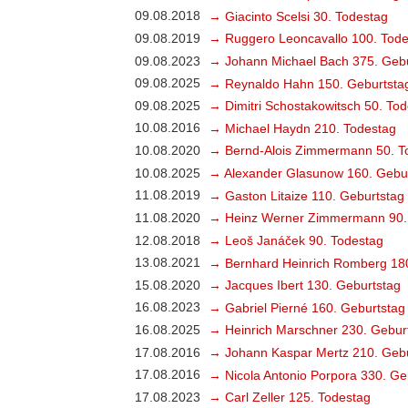
09.08.2018
→ Giacinto Scelsi 30. Todestag
09.08.2019
→ Ruggero Leoncavallo 100. Tode
09.08.2023
→ Johann Michael Bach 375. Gebu
09.08.2025
→ Reynaldo Hahn 150. Geburtsta
09.08.2025
→ Dimitri Schostakowitsch 50. To
10.08.2016
→ Michael Haydn 210. Todestag
10.08.2020
→ Bernd-Alois Zimmermann 50. T
10.08.2025
→ Alexander Glasunow 160. Gebu
11.08.2019
→ Gaston Litaize 110. Geburtstag
11.08.2020
→ Heinz Werner Zimmermann 90.
12.08.2018
→ Leoš Janáček 90. Todestag
13.08.2021
→ Bernhard Heinrich Romberg 18
15.08.2020
→ Jacques Ibert 130. Geburtstag
16.08.2023
→ Gabriel Pierné 160. Geburtstag
16.08.2025
→ Heinrich Marschner 230. Gebur
17.08.2016
→ Johann Kaspar Mertz 210. Gebu
17.08.2016
→ Nicola Antonio Porpora 330. Ge
17.08.2023
→ Carl Zeller 125. Todestag