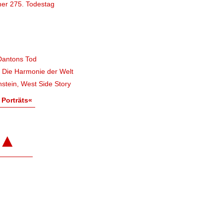
er 275. Todestag
Dantons Tod
, Die Harmonie der Welt
stein, West Side Story
 Porträts«
▲