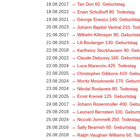
18.08.2017
→ Tan Dun 60. Geburtstag
18.08.2022
→ Erwin Schulhoff 80. Todestag
19.08.2021
→ George Enescu 140. Geburtsta
20.08.2023
→ Johann Baptist Vanhal 210. Tod
21.08.2017
→ Wilhelm Killmayer 90. Geburtst
21.08.2023
→ Lili Boulanger 130. Geburtstag
22.08.2018
→ Karlheinz Stockhausen 90. Geb
22.08.2022
→ Claude Debussy 160. Geburtst
22.08.2024
→ Luca Marenzio 425. Todestag
22.08.2025
→ Christopher Gibbons 410. Gebu
23.08.2024
→ Moritz Moszkowski 170. Geburt
23.08.2024
→ Nikolai Roslavets 80. Todestag
23.08.2025
→ Ernst Krenek 125. Geburtstag
24.08.2017
→ Johann Rosenmüller 400. Gebu
25.08.2018
→ Leonard Bernstein 100. Geburt
25.08.2024
→ Niccolò Jommelli 250. Todestag
26.08.2016
→ Sally Beamish 60. Geburtstag
26.08.2018
→ Ralph Vaughan Williams 60. To