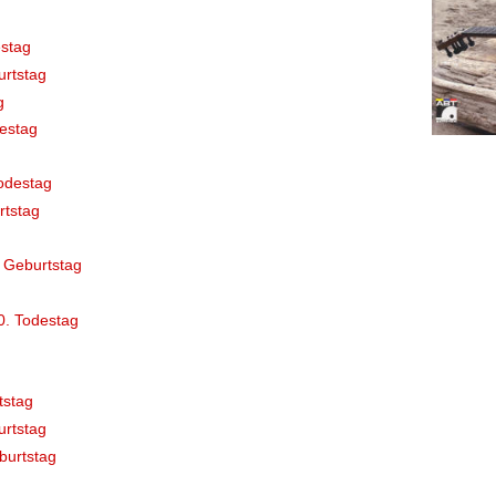
stag
rtstag
g
destag
odestag
rtstag
 Geburtstag
0. Todestag
tstag
rtstag
burtstag