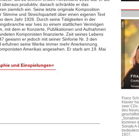
 überaus produktiv, danach schränkte er das
en ziemlich ein. Seine letzte originale Komposition
r Stimme und Streichquartett über einen eigenen Text
s dem Jahr 1926. Durch seine Tätigkeiten in der
ungsbranche war Ives zu einem stattlichen Vermögen
 mit dem er Konzerte, Publikationen und Aufnahmen
undeten Komponisten finanzierte. Zeit seines Lebens
47 gewann er jedoch mit seiner Sinfonie Nr. 3 den
od erfuhren seine Werke immer mehr Anerkennung.
 Komponisten Amerikas angesehen. Er starb am 19. Mai
raphie und Einspielungen«
Franz Sch
Klavier h
zwei CDs 
des Neunz
geschäftst
„Sonatine
kommen di
Sonate A-
bedeutend
1827.