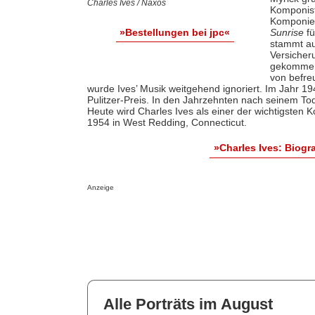
Charles Ives / Naxos
Komponist
Komponier
Sunrise
fü
»Bestellungen bei jpc«
stammt au
Versicher
gekommen,
von befre
wurde Ives’ Musik weitgehend ignoriert. Im Jahr 19
Pulitzer-Preis. In den Jahrzehnten nach seinem T
Heute wird Charles Ives als einer der wichtigsten
1954 in West Redding, Connecticut.
»Charles Ives: Biog
Anzeige
Alle Porträts im August