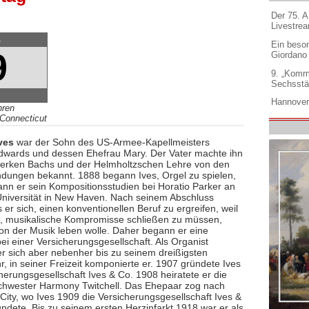
Der 75. 
Livestre
4
Ein beso
9
Giordano
9. „Komm
Sechsstä
Hannover
hren
Connecticut
ves
war der Sohn des US-Armee-Kapellmeisters
wards und dessen Ehefrau Mary. Der Vater machte ihn
erken Bachs und der Helmholtzschen Lehre von den
dungen bekannt. 1888 begann Ives, Orgel zu spielen,
nn er sein Kompositionsstudien bei Horatio Parker an
Universität in New Haven. Nach seinem Abschluss
 er sich, einen konventionellen Beruf zu ergreifen, weil
e, musikalische Kompromisse schließen zu müssen,
on der Musik leben wolle. Daher begann er eine
bei einer Versicherungsgesellschaft. Als Organist
 er sich aber nebenher bis zu seinem dreißigsten
, in seiner Freizeit komponierte er. 1907 gründete Ives
herungsgesellschaft Ives & Co. 1908 heiratete er die
hwester Harmony Twitchell. Das Ehepaar zog nach
City, wo Ives 1909 die Versicherungsgesellschaft Ives &
ündete. Bis zu seinem ersten Herzinfarkt 1918 war er als