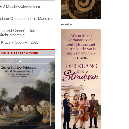
ARD-Musikwettbewerb im
am
nderer Opernabend mit Massimo
Anzeige
en und Gehen“ - Das
dtebundfestival
 Klassik Open-Air 2026
Neue Besprechungen