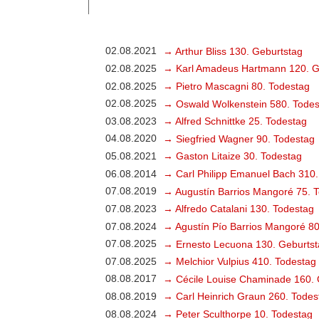
02.08.2021
→ Arthur Bliss 130. Geburtstag
02.08.2025
→ Karl Amadeus Hartmann 120. G
02.08.2025
→ Pietro Mascagni 80. Todestag
02.08.2025
→ Oswald Wolkenstein 580. Todes
03.08.2023
→ Alfred Schnittke 25. Todestag
04.08.2020
→ Siegfried Wagner 90. Todestag
05.08.2021
→ Gaston Litaize 30. Todestag
06.08.2014
→ Carl Philipp Emanuel Bach 310.
07.08.2019
→ Augustín Barrios Mangoré 75. 
07.08.2023
→ Alfredo Catalani 130. Todestag
07.08.2024
→ Agustín Pío Barrios Mangoré 80
07.08.2025
→ Ernesto Lecuona 130. Geburtst
07.08.2025
→ Melchior Vulpius 410. Todestag
08.08.2017
→ Cécile Louise Chaminade 160. 
08.08.2019
→ Carl Heinrich Graun 260. Todes
08.08.2024
→ Peter Sculthorpe 10. Todestag