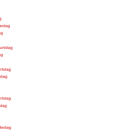
g
estag
ag
urtstag
ag
rtstag
stag
rtstag
stag
destag