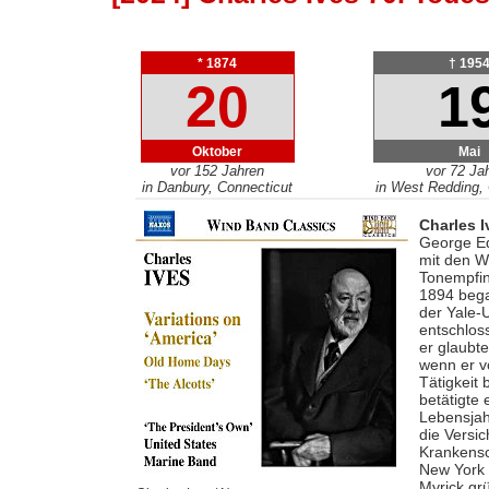
* 1874
† 195
20
1
Oktober
Mai
vor 152 Jahren
vor 72 Ja
in Danbury, Connecticut
in West Redding, 
Charles I
George Ed
mit den W
Tonempfin
1894 bega
der Yale-
entschloss
er glaubt
wenn er v
Tätigkeit 
betätigte
Lebensjahr
die Versic
Krankensc
New York 
Myrick gr