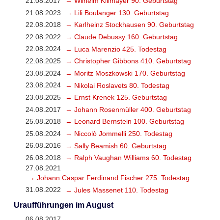
21.08.2017
→ Wilhelm Killmayer 90. Geburtstag
21.08.2023
→ Lili Boulanger 130. Geburtstag
22.08.2018
→ Karlheinz Stockhausen 90. Geburtstag
22.08.2022
→ Claude Debussy 160. Geburtstag
22.08.2024
→ Luca Marenzio 425. Todestag
22.08.2025
→ Christopher Gibbons 410. Geburtstag
23.08.2024
→ Moritz Moszkowski 170. Geburtstag
23.08.2024
→ Nikolai Roslavets 80. Todestag
23.08.2025
→ Ernst Krenek 125. Geburtstag
24.08.2017
→ Johann Rosenmüller 400. Geburtstag
25.08.2018
→ Leonard Bernstein 100. Geburtstag
25.08.2024
→ Niccolò Jommelli 250. Todestag
26.08.2016
→ Sally Beamish 60. Geburtstag
26.08.2018
→ Ralph Vaughan Williams 60. Todestag
27.08.2021
→ Johann Caspar Ferdinand Fischer 275. Todestag
31.08.2022
→ Jules Massenet 110. Todestag
Uraufführungen im August
06.08.2017