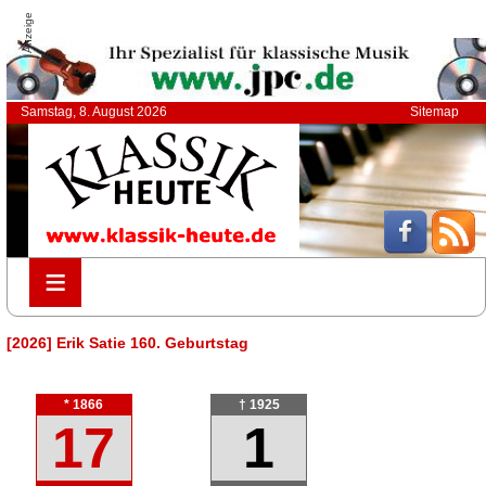
Anzeige
Samstag, 8. August 2026
Sitemap
≡
≡
[2026] Erik Satie 160. Geburtstag
* 1866
† 1925
17
1