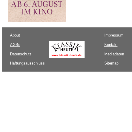
About
Impressum
AGBs
Kontakt
Datenschutz
Mediadaten
Haftungsausschluss
Sitemap