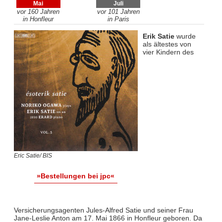
Mai
Juli
vor 160 Jahren
vor 101 Jahren
in Honfleur
in Paris
Erik Satie
wurde
als ältestes von
vier Kindern des
Eric Satie/ BIS
»Bestellungen bei jpc«
Versicherungsagenten Jules-Alfred Satie und seiner Frau
Jane-Leslie Anton am 17. Mai 1866 in Honfleur geboren. Da