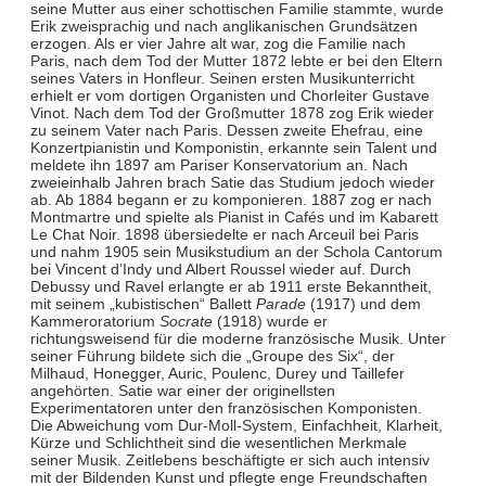
seine Mutter aus einer schottischen Familie stammte, wurde
Erik zweisprachig und nach anglikanischen Grundsätzen
erzogen. Als er vier Jahre alt war, zog die Familie nach
Paris, nach dem Tod der Mutter 1872 lebte er bei den Eltern
seines Vaters in Honfleur. Seinen ersten Musikunterricht
erhielt er vom dortigen Organisten und Chorleiter Gustave
Vinot. Nach dem Tod der Großmutter 1878 zog Erik wieder
zu seinem Vater nach Paris. Dessen zweite Ehefrau, eine
Konzertpianistin und Komponistin, erkannte sein Talent und
meldete ihn 1897 am Pariser Konservatorium an. Nach
zweieinhalb Jahren brach Satie das Studium jedoch wieder
ab. Ab 1884 begann er zu komponieren. 1887 zog er nach
Montmartre und spielte als Pianist in Cafés und im Kabarett
Le Chat Noir. 1898 übersiedelte er nach Arceuil bei Paris
und nahm 1905 sein Musikstudium an der Schola Cantorum
bei Vincent d’Indy und Albert Roussel wieder auf. Durch
Debussy und Ravel erlangte er ab 1911 erste Bekanntheit,
mit seinem „kubistischen“ Ballett
Parade
(1917) und dem
Kammeroratorium
Socrate
(1918) wurde er
richtungsweisend für die moderne französische Musik. Unter
seiner Führung bildete sich die „Groupe des Six“, der
Milhaud, Honegger, Auric, Poulenc, Durey und Taillefer
angehörten. Satie war einer der originellsten
Experimentatoren unter den französischen Komponisten.
Die Abweichung vom Dur-Moll-System, Einfachheit, Klarheit,
Kürze und Schlichtheit sind die wesentlichen Merkmale
seiner Musik. Zeitlebens beschäftigte er sich auch intensiv
mit der Bildenden Kunst und pflegte enge Freundschaften