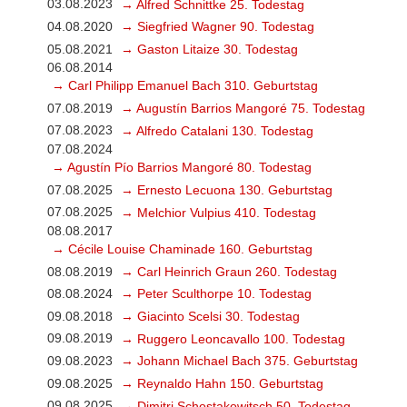
03.08.2023
→ Alfred Schnittke 25. Todestag
04.08.2020
→ Siegfried Wagner 90. Todestag
05.08.2021
→ Gaston Litaize 30. Todestag
06.08.2014
→ Carl Philipp Emanuel Bach 310. Geburtstag
07.08.2019
→ Augustín Barrios Mangoré 75. Todestag
07.08.2023
→ Alfredo Catalani 130. Todestag
07.08.2024
→ Agustín Pío Barrios Mangoré 80. Todestag
07.08.2025
→ Ernesto Lecuona 130. Geburtstag
07.08.2025
→ Melchior Vulpius 410. Todestag
08.08.2017
→ Cécile Louise Chaminade 160. Geburtstag
08.08.2019
→ Carl Heinrich Graun 260. Todestag
08.08.2024
→ Peter Sculthorpe 10. Todestag
09.08.2018
→ Giacinto Scelsi 30. Todestag
09.08.2019
→ Ruggero Leoncavallo 100. Todestag
09.08.2023
→ Johann Michael Bach 375. Geburtstag
09.08.2025
→ Reynaldo Hahn 150. Geburtstag
09.08.2025
→ Dimitri Schostakowitsch 50. Todestag