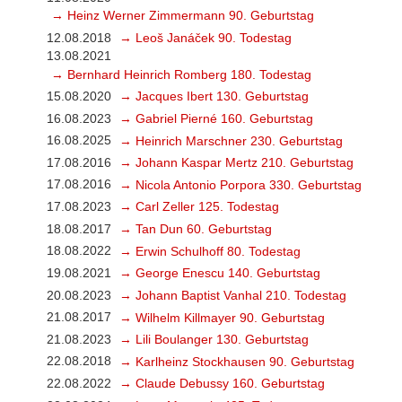
→ Heinz Werner Zimmermann 90. Geburtstag
12.08.2018
→ Leoš Janáček 90. Todestag
13.08.2021
→ Bernhard Heinrich Romberg 180. Todestag
15.08.2020
→ Jacques Ibert 130. Geburtstag
16.08.2023
→ Gabriel Pierné 160. Geburtstag
16.08.2025
→ Heinrich Marschner 230. Geburtstag
17.08.2016
→ Johann Kaspar Mertz 210. Geburtstag
17.08.2016
→ Nicola Antonio Porpora 330. Geburtstag
17.08.2023
→ Carl Zeller 125. Todestag
18.08.2017
→ Tan Dun 60. Geburtstag
18.08.2022
→ Erwin Schulhoff 80. Todestag
19.08.2021
→ George Enescu 140. Geburtstag
20.08.2023
→ Johann Baptist Vanhal 210. Todestag
21.08.2017
→ Wilhelm Killmayer 90. Geburtstag
21.08.2023
→ Lili Boulanger 130. Geburtstag
22.08.2018
→ Karlheinz Stockhausen 90. Geburtstag
22.08.2022
→ Claude Debussy 160. Geburtstag