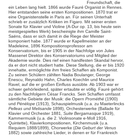
Freundschaft, die
ein Leben lang hielt. 1866 wurde Fauré Organist in Rennes.
Hier entstanden seine ersten Kompositionen. 1870 trat er
eine Organistenstelle in Paris an. Für seinen Unterhalt
schrieb er zusätzlich Kritiken im Figaro. Mit seiner ersten
Sonate für Klavier und Violine (A-Dur op. 13, bis heute sein
meistgespieltes Werk) bescheinigte ihm Camille Saint-
Saëns, dass er sich damit in die Riege der Meister
komponiert habe. 1877 wurde er Kapellmeister an der
Madeleine, 1896 Kompositionsprofessor am
Konservatorium, bis er 1905 in der Nachfolge von Jules
Massenet Direktor des Konservatoriums und Mitglied der
Akademie wurde. Dies rief einen handfesten Skandal hervor,
da er dort nicht studiert hatte. Diese Stellung, die er bis 1920
innehatte, ermöglichte ihm freies Schaffen als Komponist.
Zu seinen Schülern zählten Nadia Boulanger, George
Enescu, Reynaldo Hahn, Charles Koechlin und Maurice
Ravel, auf die er großen Einfluss ausübte. Ab 1903 war er
schwer gehörleidend, später ertaubte er völlig. Fauré gehört
zu den Nachfolgern César Francks. Sein Schaffen umfasst
sämtliche Gebiete der Musik: die Opern
Prométhé
(1900)
und
Pénélope
(1913), Schauspielmusik (u.a. zu Maeterlincks
Pelleas und Melisande
1898), Orchesterwerke (Ballade für
Klavier und Orchester 1881,
Suite Bergamasque
1919),
Kammermusik (u.a. die 2. Violinsonate e-Moll 1916,
Quintette), Klavierkompositionen, Kirchenmusik (u.a.
Requiem 1888/1899), Chorwerke (
Die Geburt der Venus
1882) sowie zahlreiche Lieder, in denen er für Frankreich