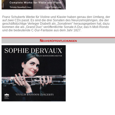
Franz Schuberts Werke für Violine und Klavier haben genau den Umfang, der
auf zwei CDs passt. Es sind die drei Sonaten des Neunzehnjährigen, die der
geschäftstüchtige Verleger Diabelli als „Sonatinen“ herausgegeben hat, dazu
kommen die als „Grand Duo“ veröffentlichte Sonate A-Dur, das h-Moll-Rondo
und die bedeutende C-Dur-Fantasie aus dem Jahr 1827.
Neuveröffentlichungen