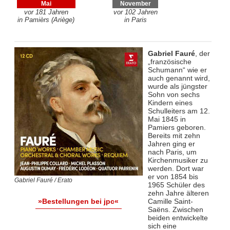
Mai
November
vor 181 Jahren
vor 102 Jahren
in Pamièrs (Ariège)
in Paris
Gabriel Fauré
, der
„französische
Schumann“ wie er
auch genannt wird,
wurde als jüngster
Sohn von sechs
Kindern eines
Schulleiters am 12.
Mai 1845 in
Pamiers geboren.
Bereits mit zehn
Jahren ging er
nach Paris, um
Kirchenmusiker zu
werden. Dort war
er von 1854 bis
Gabriel Fauré / Erato
1965 Schüler des
zehn Jahre älteren
Camille Saint-
»Bestellungen bei jpc«
Saëns. Zwischen
beiden entwickelte
sich eine