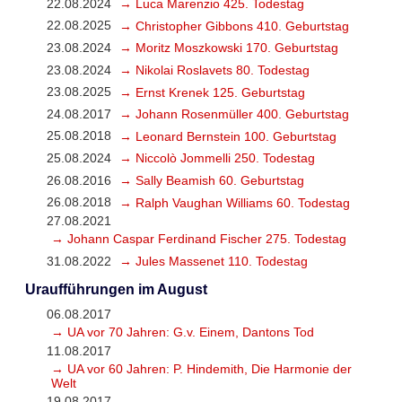
22.08.2024
→ Luca Marenzio 425. Todestag
22.08.2025
→ Christopher Gibbons 410. Geburtstag
23.08.2024
→ Moritz Moszkowski 170. Geburtstag
23.08.2024
→ Nikolai Roslavets 80. Todestag
23.08.2025
→ Ernst Krenek 125. Geburtstag
24.08.2017
→ Johann Rosenmüller 400. Geburtstag
25.08.2018
→ Leonard Bernstein 100. Geburtstag
25.08.2024
→ Niccolò Jommelli 250. Todestag
26.08.2016
→ Sally Beamish 60. Geburtstag
26.08.2018
→ Ralph Vaughan Williams 60. Todestag
27.08.2021
→ Johann Caspar Ferdinand Fischer 275. Todestag
31.08.2022
→ Jules Massenet 110. Todestag
Uraufführungen im August
06.08.2017
→ UA vor 70 Jahren: G.v. Einem, Dantons Tod
11.08.2017
→ UA vor 60 Jahren: P. Hindemith, Die Harmonie der
Welt
19.08.2017