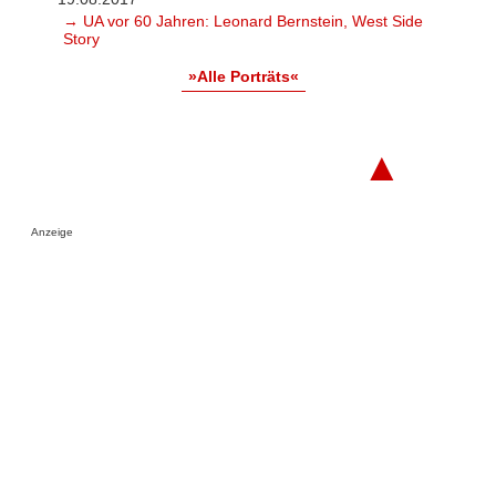
→ UA vor 60 Jahren: Leonard Bernstein, West Side
Story
»Alle Porträts«
▲
Anzeige