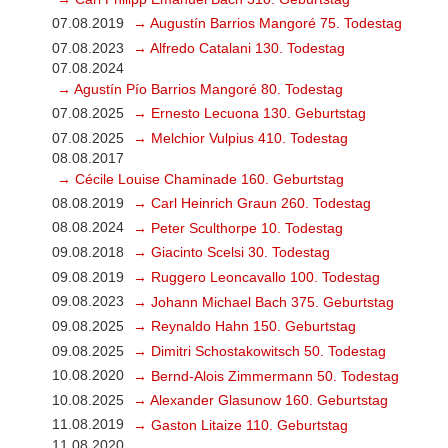
07.08.2019
→ Augustín Barrios Mangoré 75. Todestag
07.08.2023
→ Alfredo Catalani 130. Todestag
07.08.2024
→ Agustín Pío Barrios Mangoré 80. Todestag
07.08.2025
→ Ernesto Lecuona 130. Geburtstag
07.08.2025
→ Melchior Vulpius 410. Todestag
08.08.2017
→ Cécile Louise Chaminade 160. Geburtstag
08.08.2019
→ Carl Heinrich Graun 260. Todestag
08.08.2024
→ Peter Sculthorpe 10. Todestag
09.08.2018
→ Giacinto Scelsi 30. Todestag
09.08.2019
→ Ruggero Leoncavallo 100. Todestag
09.08.2023
→ Johann Michael Bach 375. Geburtstag
09.08.2025
→ Reynaldo Hahn 150. Geburtstag
09.08.2025
→ Dimitri Schostakowitsch 50. Todestag
10.08.2020
→ Bernd-Alois Zimmermann 50. Todestag
10.08.2025
→ Alexander Glasunow 160. Geburtstag
11.08.2019
→ Gaston Litaize 110. Geburtstag
11.08.2020