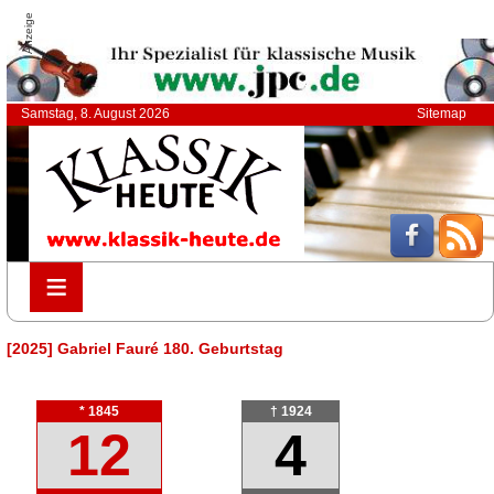
Anzeige
Samstag, 8. August 2026
Sitemap
≡
≡
[2025] Gabriel Fauré 180. Geburtstag
* 1845
† 1924
12
4