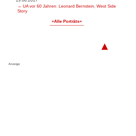
19.08.2017
→ UA vor 60 Jahren: Leonard Bernstein, West Side
Story
»Alle Porträts«
▲
Anzeige