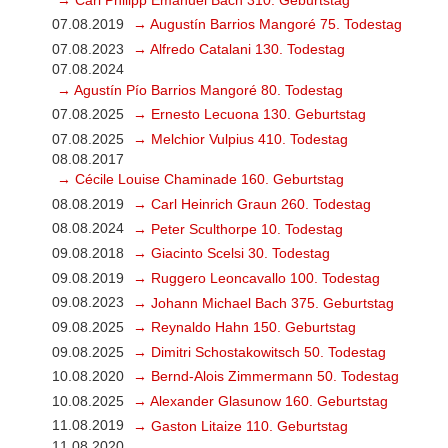
07.08.2019
→ Augustín Barrios Mangoré 75. Todestag
07.08.2023
→ Alfredo Catalani 130. Todestag
07.08.2024
→ Agustín Pío Barrios Mangoré 80. Todestag
07.08.2025
→ Ernesto Lecuona 130. Geburtstag
07.08.2025
→ Melchior Vulpius 410. Todestag
08.08.2017
→ Cécile Louise Chaminade 160. Geburtstag
08.08.2019
→ Carl Heinrich Graun 260. Todestag
08.08.2024
→ Peter Sculthorpe 10. Todestag
09.08.2018
→ Giacinto Scelsi 30. Todestag
09.08.2019
→ Ruggero Leoncavallo 100. Todestag
09.08.2023
→ Johann Michael Bach 375. Geburtstag
09.08.2025
→ Reynaldo Hahn 150. Geburtstag
09.08.2025
→ Dimitri Schostakowitsch 50. Todestag
10.08.2020
→ Bernd-Alois Zimmermann 50. Todestag
10.08.2025
→ Alexander Glasunow 160. Geburtstag
11.08.2019
→ Gaston Litaize 110. Geburtstag
11.08.2020