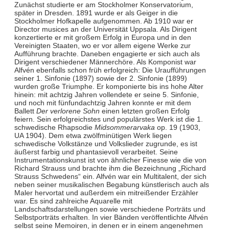
Zunächst studierte er am Stockholmer Konservatorium,
später in Dresden. 1891 wurde er als Geiger in die
Stockholmer Hofkapelle aufgenommen. Ab 1910 war er
Director musices an der Universität Uppsala. Als Dirigent
konzertierte er mit großem Erfolg in Europa und in den
Vereinigten Staaten, wo er vor allem eigene Werke zur
Aufführung brachte. Daneben engagierte er sich auch als
Dirigent verschiedener Männerchöre. Als Komponist war
Alfvén ebenfalls schon früh erfolgreich: Die Uraufführungen
seiner 1. Sinfonie (1897) sowie der 2. Sinfonie (1899)
wurden große Triumphe. Er komponierte bis ins hohe Alter
hinein: mit achtzig Jahren vollendete er seine 5. Sinfonie,
und noch mit fünfundachtzig Jahren konnte er mit dem
Ballett
Der verlorene Sohn
einen letzten großen Erfolg
feiern. Sein erfolgreichstes und populärstes Werk ist die 1.
schwedische Rhapsodie
Midsommerarvaka
op. 19 (1903,
UA 1904). Dem etwa zwölfminütigen Werk liegen
schwedische Volkstänze und Volkslieder zugrunde, es ist
äußerst farbig und phantasievoll verarbeitet. Seine
Instrumentationskunst ist von ähnlicher Finesse wie die von
Richard Strauss und brachte ihm die Bezeichnung „Richard
Strauss Schwedens“ ein. Alfvén war ein Multitalent, der sich
neben seiner musikalischen Begabung künstlerisch auch als
Maler hervortat und außerdem ein mitreißender Erzähler
war. Es sind zahlreiche Aquarelle mit
Landschaftsdarstellungen sowie verschiedene Porträts und
Selbstporträts erhalten. In vier Bänden veröffentlichte Alfvén
selbst seine Memoiren, in denen er in einem angenehmen