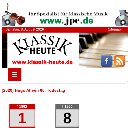
Anzeige
Samstag, 8. August 2026
Sitemap
≡
≡
[2020] Hugo Alfvén 60. Todestag
* 1862
† 1960
1
8