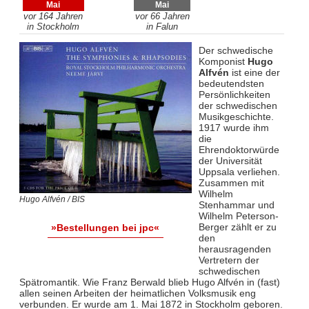
Mai
Mai
vor 164 Jahren
vor 66 Jahren
in Stockholm
in Falun
Der schwedische
Komponist
Hugo
Alfvén
ist eine der
bedeutendsten
Persönlichkeiten
der schwedischen
Musikgeschichte.
1917 wurde ihm
die
Ehrendoktorwürde
der Universität
Uppsala verliehen.
Zusammen mit
Wilhelm
Hugo Alfvén / BIS
Stenhammar und
Wilhelm Peterson-
Berger zählt er zu
»Bestellungen bei jpc«
den
herausragenden
Vertretern der
schwedischen
Spätromantik. Wie Franz Berwald blieb Hugo Alfvén in (fast)
allen seinen Arbeiten der heimatlichen Volksmusik eng
verbunden. Er wurde am 1. Mai 1872 in Stockholm geboren.