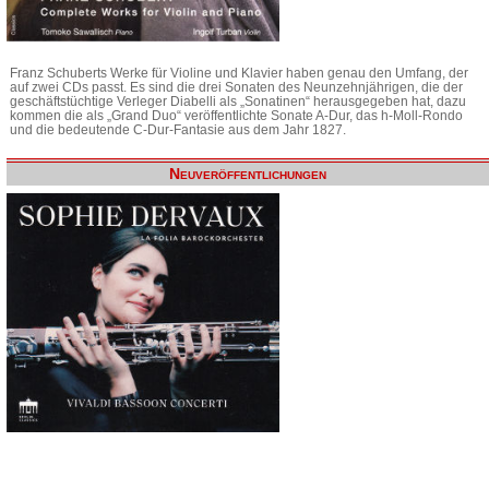
Franz Schuberts Werke für Violine und Klavier haben genau den Umfang, der
auf zwei CDs passt. Es sind die drei Sonaten des Neunzehnjährigen, die der
geschäftstüchtige Verleger Diabelli als „Sonatinen“ herausgegeben hat, dazu
kommen die als „Grand Duo“ veröffentlichte Sonate A-Dur, das h-Moll-Rondo
und die bedeutende C-Dur-Fantasie aus dem Jahr 1827.
Neuveröffentlichungen