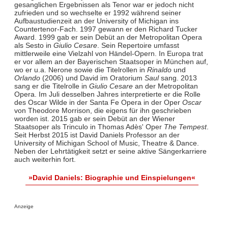
gesanglichen Ergebnissen als Tenor war er jedoch nicht
zufrieden und so wechselte er 1992 während seiner
Aufbaustudienzeit an der University of Michigan ins
Countertenor-Fach. 1997 gewann er den Richard Tucker
Award. 1999 gab er sein Debüt an der Metropolitan Opera
als Sesto in
Giulio Cesare
. Sein Repertoire umfasst
mittlerweile eine Vielzahl von Händel-Opern. In Europa trat
er vor allem an der Bayerischen Staatsoper in München auf,
wo er u.a. Nerone sowie die Titelrollen in
Rinaldo
und
Orlando
(2006) und David im Oratorium
Saul
sang. 2013
sang er die Titelrolle in
Giulio Cesare
an der Metropolitan
Opera. Im Juli desselben Jahres interpretierte er die Rolle
des Oscar Wilde in der Santa Fe Opera in der Oper
Oscar
von Theodore Morrison, die eigens für ihn geschrieben
worden ist. 2015 gab er sein Debüt an der Wiener
Staatsoper als Trinculo in Thomas Adès' Oper
The Tempest
.
Seit Herbst 2015 ist David Daniels Professor an der
University of Michigan School of Music, Theatre & Dance.
Neben der Lehrtätigkeit setzt er seine aktive Sängerkarriere
auch weiterhin fort.
»David Daniels: Biographie und Einspielungen«
Anzeige