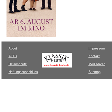
About
Impressum
AGBs
Kontakt
Datenschutz
Mediadaten
Haftungsausschluss
Sitemap