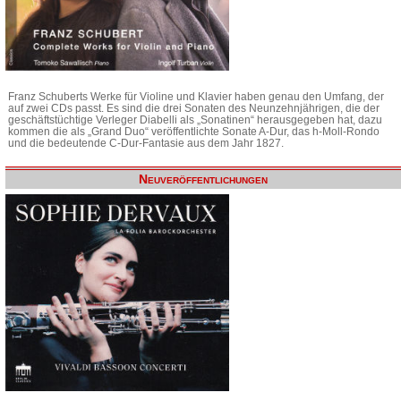
Franz Schuberts Werke für Violine und Klavier haben genau den Umfang, der
auf zwei CDs passt. Es sind die drei Sonaten des Neunzehnjährigen, die der
geschäftstüchtige Verleger Diabelli als „Sonatinen“ herausgegeben hat, dazu
kommen die als „Grand Duo“ veröffentlichte Sonate A-Dur, das h-Moll-Rondo
und die bedeutende C-Dur-Fantasie aus dem Jahr 1827.
Neuveröffentlichungen