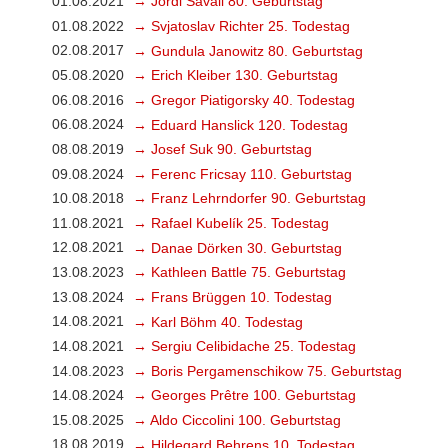
01.08.2021
→ Jordi Savall 80. Geburtstag
01.08.2022
→ Svjatoslav Richter 25. Todestag
02.08.2017
→ Gundula Janowitz 80. Geburtstag
05.08.2020
→ Erich Kleiber 130. Geburtstag
06.08.2016
→ Gregor Piatigorsky 40. Todestag
06.08.2024
→ Eduard Hanslick 120. Todestag
08.08.2019
→ Josef Suk 90. Geburtstag
09.08.2024
→ Ferenc Fricsay 110. Geburtstag
10.08.2018
→ Franz Lehrndorfer 90. Geburtstag
11.08.2021
→ Rafael Kubelík 25. Todestag
12.08.2021
→ Danae Dörken 30. Geburtstag
13.08.2023
→ Kathleen Battle 75. Geburtstag
13.08.2024
→ Frans Brüggen 10. Todestag
14.08.2021
→ Karl Böhm 40. Todestag
14.08.2021
→ Sergiu Celibidache 25. Todestag
14.08.2023
→ Boris Pergamenschikow 75. Geburtstag
14.08.2024
→ Georges Prêtre 100. Geburtstag
15.08.2025
→ Aldo Ciccolini 100. Geburtstag
18.08.2019
→ Hildegard Behrens 10. Todestag