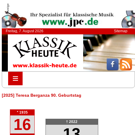
Anzeige
Freitag, 7. August 2026
Sitemap
≡
≡
[2025] Teresa Berganza 90. Geburtstag
* 1935
16
† 2022
13