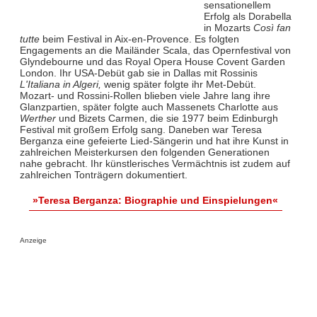
sensationellem
Erfolg als Dorabella
in Mozarts
Così fan
tutte
beim Festival in Aix-en-Provence. Es folgten
Engagements an die Mailänder Scala, das Opernfestival von
Glyndebourne und das Royal Opera House Covent Garden
London. Ihr USA-Debüt gab sie in Dallas mit Rossinis
L'Italiana in Algeri,
wenig später folgte ihr Met-Debüt.
Mozart- und Rossini-Rollen blieben viele Jahre lang ihre
Glanzpartien, später folgte auch Massenets Charlotte aus
Werther
und Bizets Carmen, die sie 1977 beim Edinburgh
Festival mit großem Erfolg sang. Daneben war Teresa
Berganza eine gefeierte Lied-Sängerin und hat ihre Kunst in
zahlreichen Meisterkursen den folgenden Generationen
nahe gebracht. Ihr künstlerisches Vermächtnis ist zudem auf
zahlreichen Tonträgern dokumentiert.
»Teresa Berganza: Biographie und Einspielungen«
Anzeige