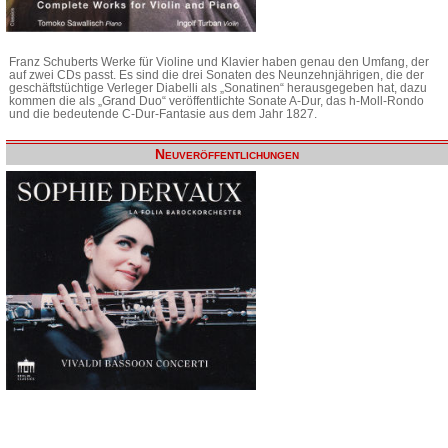
Franz Schuberts Werke für Violine und Klavier haben genau den Umfang, der
auf zwei CDs passt. Es sind die drei Sonaten des Neunzehnjährigen, die der
geschäftstüchtige Verleger Diabelli als „Sonatinen“ herausgegeben hat, dazu
kommen die als „Grand Duo“ veröffentlichte Sonate A-Dur, das h-Moll-Rondo
und die bedeutende C-Dur-Fantasie aus dem Jahr 1827.
Neuveröffentlichungen