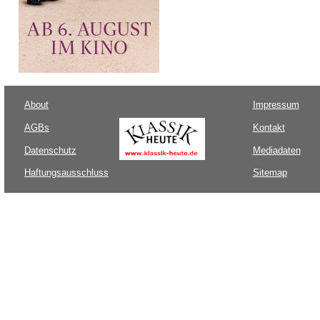
About
Impressum
AGBs
Kontakt
Datenschutz
Mediadaten
Haftungsausschluss
Sitemap