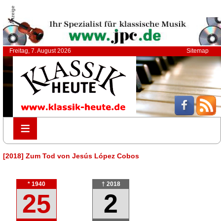
Anzeige
Freitag, 7. August 2026
Sitemap
≡
≡
[2018] Zum Tod von Jesús López Cobos
* 1940
† 2018
25
2