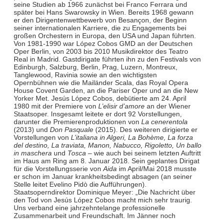
seine Studien ab 1966 zunächst bei Franco Ferrara und
später bei Hans Swarowsky in Wien. Bereits 1968 gewann
er den Dirigentenwettbewerb von Besançon, der Beginn
seiner internationalen Karriere, die zu Engagements bei
großen Orchestern in Europa, den USA und Japan führten.
Von 1981-1990 war López Cobos GMD an der Deutschen
Oper Berlin, von 2003 bis 2010 Musikdirektor des Teatro
Real in Madrid. Gastdirigate führten ihn zu den Festivals von
Edinburgh, Salzburg, Berlin, Prag, Luzern, Montreux,
Tanglewood, Ravinia sowie an den wichtigsten
Opernbühnen wie die Mailänder Scala, das Royal Opera
House Covent Garden, an die Pariser Oper und an die New
Yorker Met. Jesús López Cobos, debütierte am 24. April
1980 mit der Premiere von
L’elisir d’amore
an der Wiener
Staatsoper. Insgesamt leitete er dort 92 Vorstellungen,
darunter die Premierenproduktionen von
La cenerentola
(2013) und
Don Pasquale
(2015). Des weiteren dirigierte er
Vorstellungen von
L’italiana in Algeri, La Bohème, La forza
del destino, La traviata, Manon, Nabucco, Rigoletto, Un ballo
in maschera
und
Tosca
– wie auch bei seinem letzten Auftritt
im Haus am Ring am 8. Januar 2018. Sein geplantes Dirigat
für die Vorstellungsserie von
Aida
im April/Mai 2018 musste
er schon im Januar krankheitsbedingt absagen (an seiner
Stelle leitet Evelino Pidò die Aufführungen).
Staatsoperndirektor Dominique Meyer: „Die Nachricht über
den Tod von Jesús López Cobos macht mich sehr traurig.
Uns verband eine jahrzehntelange professionelle
Zusammenarbeit und Freundschaft. Im Jänner noch