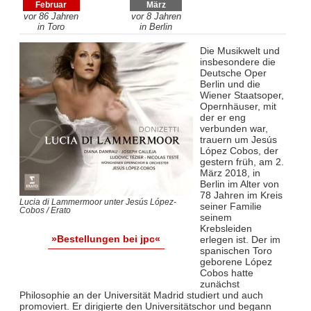
Februar
März
vor 86 Jahren
vor 8 Jahren
in Toro
in Berlin
Die Musikwelt und
insbesondere die
Deutsche Oper
Berlin und die
Wiener Staatsoper,
Opernhäuser, mit
der er eng
verbunden war,
trauern um Jesús
López Cobos, der
gestern früh, am 2.
März 2018, in
Berlin im Alter von
78 Jahren im Kreis
Lucia di Lammermoor unter Jesús López-
seiner Familie
Cobos / Erato
seinem
Krebsleiden
»Bestellungen bei jpc«
erlegen ist. Der im
spanischen Toro
geborene López
Cobos hatte
zunächst
Philosophie an der Universität Madrid studiert und auch
promoviert. Er dirigierte den Universitätschor und begann