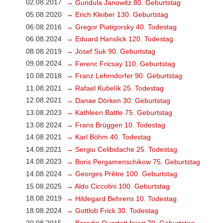
02.08.2017
→ Gundula Janowitz 80. Geburtstag
05.08.2020
→ Erich Kleiber 130. Geburtstag
06.08.2016
→ Gregor Piatigorsky 40. Todestag
06.08.2024
→ Eduard Hanslick 120. Todestag
08.08.2019
→ Josef Suk 90. Geburtstag
09.08.2024
→ Ferenc Fricsay 110. Geburtstag
10.08.2018
→ Franz Lehrndorfer 90. Geburtstag
11.08.2021
→ Rafael Kubelík 25. Todestag
12.08.2021
→ Danae Dörken 30. Geburtstag
13.08.2023
→ Kathleen Battle 75. Geburtstag
13.08.2024
→ Frans Brüggen 10. Todestag
14.08.2021
→ Karl Böhm 40. Todestag
14.08.2021
→ Sergiu Celibidache 25. Todestag
14.08.2023
→ Boris Pergamenschikow 75. Geburtstag
14.08.2024
→ Georges Prêtre 100. Geburtstag
15.08.2025
→ Aldo Ciccolini 100. Geburtstag
18.08.2019
→ Hildegard Behrens 10. Todestag
18.08.2024
→ Gottlob Frick 30. Todestag
20.08.2015
→ Borodin Quartett feiert 70. Geburtstag