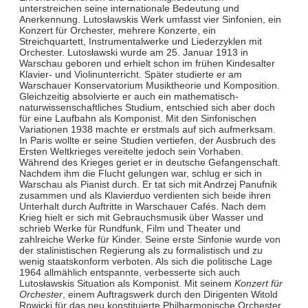
unterstreichen seine internationale Bedeutung und
Anerkennung. Lutosławskis Werk umfasst vier Sinfonien, ein
Konzert für Orchester, mehrere Konzerte, ein
Streichquartett, Instrumentalwerke und Liederzyklen mit
Orchester. Lutosławski wurde am 25. Januar 1913 in
Warschau geboren und erhielt schon im frühen Kindesalter
Klavier- und Violinunterricht. Später studierte er am
Warschauer Konservatorium Musiktheorie und Komposition.
Gleichzeitig absolvierte er auch ein mathematisch-
naturwissenschaftliches Studium, entschied sich aber doch
für eine Laufbahn als Komponist. Mit den Sinfonischen
Variationen 1938 machte er erstmals auf sich aufmerksam.
In Paris wollte er seine Studien vertiefen, der Ausbruch des
Ersten Weltkrieges vereitelte jedoch sein Vorhaben.
Während des Krieges geriet er in deutsche Gefangenschaft.
Nachdem ihm die Flucht gelungen war, schlug er sich in
Warschau als Pianist durch. Er tat sich mit Andrzej Panufnik
zusammen und als Klavierduo verdienten sich beide ihren
Unterhalt durch Auftritte in Warschauer Cafés. Nach dem
Krieg hielt er sich mit Gebrauchsmusik über Wasser und
schrieb Werke für Rundfunk, Film und Theater und
zahlreiche Werke für Kinder. Seine erste Sinfonie wurde von
der stalinistischen Regierung als zu formalistisch und zu
wenig staatskonform verboten. Als sich die politische Lage
1964 allmählich entspannte, verbesserte sich auch
Lutosławskis Situation als Komponist. Mit seinem
Konzert für
Orchester
, einem Auftragswerk durch den Dirigenten Witold
Rowicki für das neu konstituierte Philharmonische Orchester