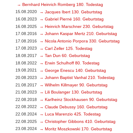
→ Bernhard Heinrich Romberg 180. Todestag
15.08.2020
→ Jacques Ibert 130. Geburtstag
16.08.2023
→ Gabriel Pierné 160. Geburtstag
16.08.2025
→ Heinrich Marschner 230. Geburtstag
17.08.2016
→ Johann Kaspar Mertz 210. Geburtstag
17.08.2016
→ Nicola Antonio Porpora 330. Geburtstag
17.08.2023
→ Carl Zeller 125. Todestag
18.08.2017
→ Tan Dun 60. Geburtstag
18.08.2022
→ Erwin Schulhoff 80. Todestag
19.08.2021
→ George Enescu 140. Geburtstag
20.08.2023
→ Johann Baptist Vanhal 210. Todestag
21.08.2017
→ Wilhelm Killmayer 90. Geburtstag
21.08.2023
→ Lili Boulanger 130. Geburtstag
22.08.2018
→ Karlheinz Stockhausen 90. Geburtstag
22.08.2022
→ Claude Debussy 160. Geburtstag
22.08.2024
→ Luca Marenzio 425. Todestag
22.08.2025
→ Christopher Gibbons 410. Geburtstag
23.08.2024
→ Moritz Moszkowski 170. Geburtstag