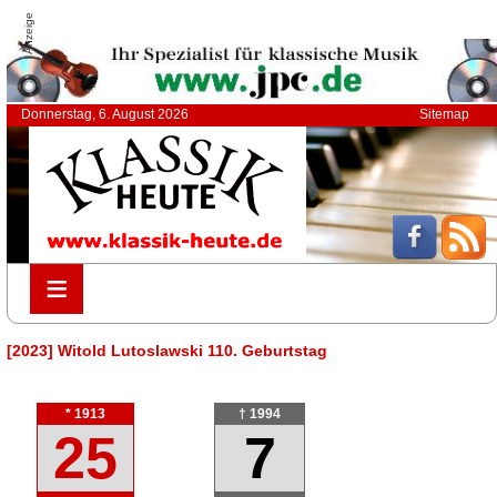
Anzeige
Donnerstag, 6. August 2026
Sitemap
≡
≡
[2023] Witold Lutoslawski 110. Geburtstag
* 1913
† 1994
25
7