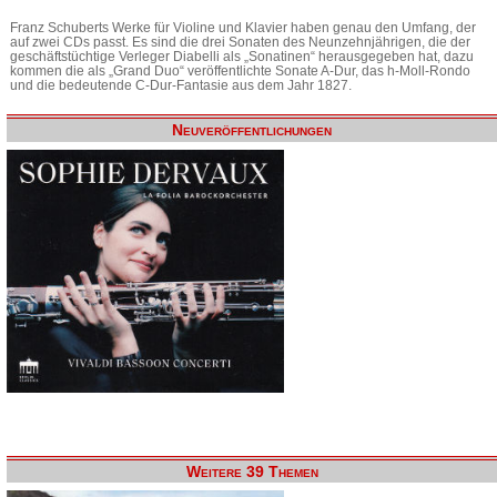
Franz Schuberts Werke für Violine und Klavier haben genau den Umfang, der
auf zwei CDs passt. Es sind die drei Sonaten des Neunzehnjährigen, die der
geschäftstüchtige Verleger Diabelli als „Sonatinen“ herausgegeben hat, dazu
kommen die als „Grand Duo“ veröffentlichte Sonate A-Dur, das h-Moll-Rondo
und die bedeutende C-Dur-Fantasie aus dem Jahr 1827.
Neuveröffentlichungen
Weitere 39 Themen