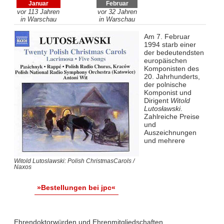
Januar
Februar
vor 113 Jahren
vor 32 Jahren
in Warschau
in Warschau
Am 7. Februar
1994 starb einer
der bedeutendsten
europäischen
Komponisten des
20. Jahrhunderts,
der polnische
Komponist und
Dirigent
Witold
Lutosławski
.
Zahlreiche Preise
und
Auszeichnungen
und mehrere
Witold Lutoslawski: Polish ChristmasCarols /
Naxos
»Bestellungen bei jpc«
Ehrendoktorwürden und Ehrenmitgliedschaften