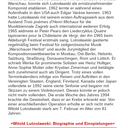
Warschau, konnte sich Lutosławski als ernstzunehmender
Komponist etablieren. 1962 lernte er während eines
Aufenthalts in den USA auch Edgar Varèse kennen. 1963
hatte Lutosławski mit seinem ersten Auftragswerk aus dem
Ausland
Trois poèmes d'Henri Michaux
für die
Musikbiennale Zagreb auch international weiteren Erfolg.
1965 widmete er Peter Pears den Liederzyklus
Quatre
tapisseries pour la Châtelaine de Vergi
, der ihn 1965 beim
Aldeburgh Festival erstmals sang. Lutosławski gastierte
regelmäßig beim Festival für zeitgenössische Musik
„Warschauer Herbst“ und wurde Jurymitglied der
Kompositionswettbewerbe in Moskau, Ost-Berlin, Helsinki,
Salzburg, Straßburg, Donaueschingen, Rom und Lüttich. Er
schrieb Werke für prominente Solisten wie Heinz Holliger,
Anne-Sophie Mutter oder Krystian Zimerman und betätigte
sich zunehmend auch als Dirigent. Trotz eines vollen
Terminkalenders infolge von Reisen und Auftritten in den
Vereinigten Staaten, England, Finnland, Kanada oder Japan
vollendete er 1992 seine vierte Sinfonie und begann mit
Skizzen zu einem Violinkonzert. Dieses konnte er jedoch
nicht mehr vollenden. Die erste Woche des Jahres 1994
brachte die Gewissheit, dass er an Krebs erkrankt war. Von
einer anschließenden Operation erholte er sich nicht mehr.
Witold Lutosławski starb am 7. Februar im Alter von 81
Jahren.
»Witold Lutoslawski: Biographie und Einspielungen«