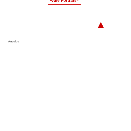
»Alle Porträts«
▲
Anzeige