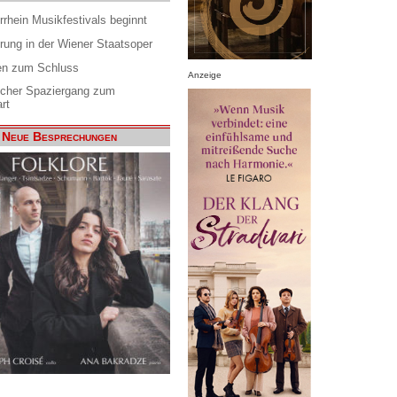
rrhein Musikfestivals beginnt
rung in der Wiener Staatsoper
en zum Schluss
Anzeige
scher Spaziergang zum
rt
Neue Besprechungen