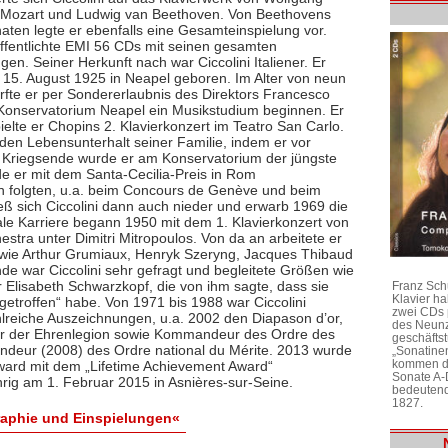
Mozart und Ludwig van Beethoven. Von Beethovens
naten legte er ebenfalls eine Gesamteinspielung vor.
ffentlichte EMI 56 CDs mit seinen gesamten
gen. Seiner Herkunft nach war Ciccolini Italiener. Er
15. August 1925 in Neapel geboren. Im Alter von neun
rfte er per Sondererlaubnis des Direktors Francesco
Konservatorium Neapel ein Musikstudium beginnen. Er
ielte er Chopins 2. Klavierkonzert im Teatro San Carlo.
den Lebensunterhalt seiner Familie, indem er vor
h Kriegsende wurde er am Konservatorium der jüngste
rde er mit dem Santa-Cecilia-Preis in Rom
n folgten, u.a. beim Concours de Genève und beim
eß sich Ciccolini dann auch nieder und erwarb 1969 die
ale Karriere begann 1950 mit dem 1. Klavierkonzert von
tra unter Dimitri Mitropoulos. Von da an arbeitete er
 wie Arthur Grumiaux, Henryk Szeryng, Jacques Thibaud
de war Ciccolini sehr gefragt und begleitete Größen wie
 Elisabeth Schwarzkopf, die von ihm sagte, dass sie
Franz Sch
Klavier h
etroffen“ habe. Von 1971 bis 1988 war Ciccolini
zwei CDs 
hlreiche Auszeichnungen, u.a. 2002 den Diapason d’or,
des Neunz
ier der Ehrenlegion sowie Kommandeur des Ordre des
geschäftst
andeur (2008) des Ordre national du Mérite. 2013 wurde
„Sonatine
kommen di
 Award mit dem „Lifetime Achievement Award“
Sonate A-
ährig am 1. Februar 2015 in Asnières-sur-Seine.
bedeutend
1827.
graphie und Einspielungen«