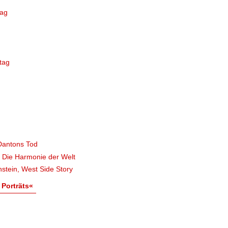
tag
tag
Dantons Tod
, Die Harmonie der Welt
stein, West Side Story
 Porträts«