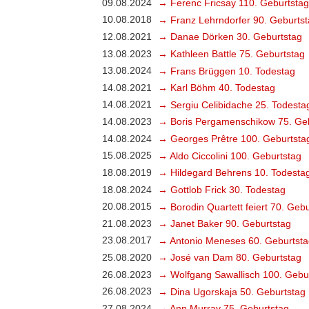
09.08.2024
→ Ferenc Fricsay 110. Geburtstag
10.08.2018
→ Franz Lehrndorfer 90. Geburts
12.08.2021
→ Danae Dörken 30. Geburtstag
13.08.2023
→ Kathleen Battle 75. Geburtstag
13.08.2024
→ Frans Brüggen 10. Todestag
14.08.2021
→ Karl Böhm 40. Todestag
14.08.2021
→ Sergiu Celibidache 25. Todesta
14.08.2023
→ Boris Pergamenschikow 75. Ge
14.08.2024
→ Georges Prêtre 100. Geburtsta
15.08.2025
→ Aldo Ciccolini 100. Geburtstag
18.08.2019
→ Hildegard Behrens 10. Todesta
18.08.2024
→ Gottlob Frick 30. Todestag
20.08.2015
→ Borodin Quartett feiert 70. Geb
21.08.2023
→ Janet Baker 90. Geburtstag
23.08.2017
→ Antonio Meneses 60. Geburtsta
25.08.2020
→ José van Dam 80. Geburtstag
26.08.2023
→ Wolfgang Sawallisch 100. Gebu
26.08.2023
→ Dina Ugorskaja 50. Geburtstag
27.08.2024
→ Ann Murray 75. Geburtstag