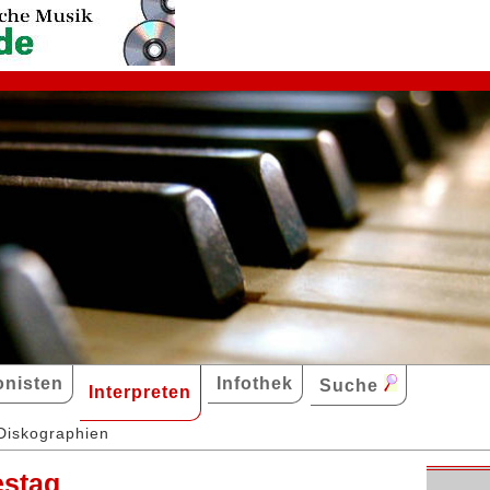
nisten
Infothek
Suche
Interpreten
Diskographien
estag