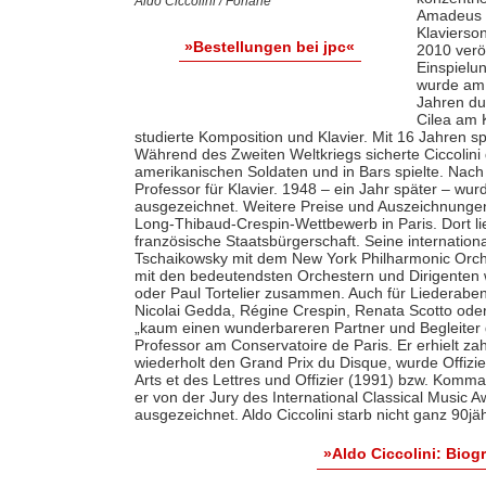
Aldo Ciccolini / Forlane
Amadeus 
Klavierso
»Bestellungen bei jpc«
2010 verö
Einspielun
wurde am 
Jahren du
Cilea am 
studierte Komposition und Klavier. Mit 16 Jahren sp
Während des Zweiten Weltkriegs sicherte Ciccolini 
amerikanischen Soldaten und in Bars spielte. Nac
Professor für Klavier. 1948 – ein Jahr später – wu
ausgezeichnet. Weitere Preise und Auszeichnunge
Long-Thibaud-Crespin-Wettbewerb in Paris. Dort li
französische Staatsbürgerschaft. Seine internation
Tschaikowsky mit dem New York Philharmonic Orches
mit den bedeutendsten Orchestern und Dirigenten
oder Paul Tortelier zusammen. Auch für Liederaben
Nicolai Gedda, Régine Crespin, Renata Scotto oder
„kaum einen wunderbareren Partner und Begleiter g
Professor am Conservatoire de Paris. Er erhielt za
wiederholt den Grand Prix du Disque, wurde Offiz
Arts et des Lettres und Offizier (1991) bzw. Komm
er von der Jury des International Classical Music
ausgezeichnet. Aldo Ciccolini starb nicht ganz 90j
»Aldo Ciccolini: Bio