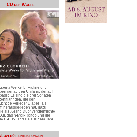
CD der Woche
uberts Werke für Violine und
aben genau den Umfang, der auf
passt. Es sind die drei Sonaten
ehnjährigen, die der
üchtige Verleger Diabelli als
n“ herausgegeben hat, dazu
e als „Grand Duo“ veröffentlichte
Dur, das h-Moll-Rondo und die
e C-Dur-Fantasie aus dem Jahr
Neuveröffentlichungen