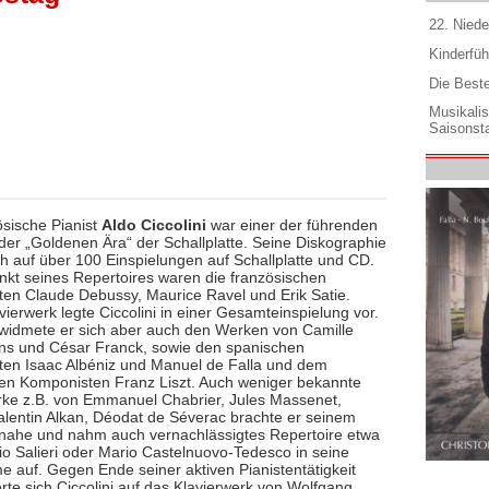
22. Niede
Kinderfüh
Die Best
Musikali
Saisonsta
ösische Pianist
Aldo Ciccolini
war einer der führenden
 der „Goldenen Ära“ der Schallplatte. Seine Diskographie
ch auf über 100 Einspielungen auf Schallplatte und CD.
kt seines Repertoires waren die französischen
en Claude Debussy, Maurice Ravel und Erik Satie.
vierwerk legte Ciccolini in einer Gesamteinspielung vor.
idmete er sich aber auch den Werken von Camille
ns und César Franck, sowie den spanischen
en Isaac Albéniz und Manuel de Falla und dem
en Komponisten Franz Liszt. Auch weniger bekannte
rke z.B. von Emmanuel Chabrier, Jules Massenet,
alentin Alkan, Déodat de Séverac brachte er seinem
nahe und nahm auch vernachlässigtes Repertoire etwa
io Salieri oder Mario Castelnuovo-Tedesco in seine
 auf. Gegen Ende seiner aktiven Pianistentätigkeit
rte sich Ciccolini auf das Klavierwerk von Wolfgang