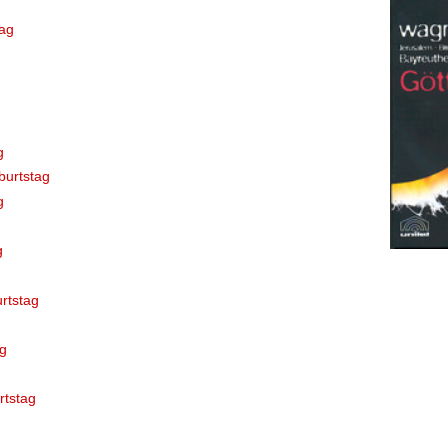
tag
g
burtstag
g
g
urtstag
g
rtstag