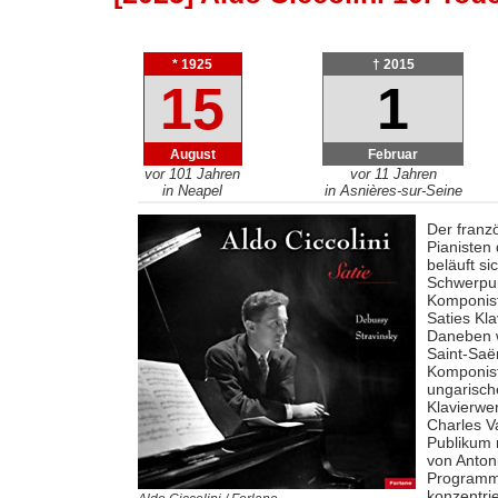
* 1925
† 2015
15
1
August
Februar
vor 101 Jahren
vor 11 Jahren
in Neapel
in Asnières-sur-Seine
Der franz
Pianisten
beläuft si
Schwerpun
Komponist
Saties Kla
Daneben w
Saint-Saë
Komponist
ungarisch
Klavierwe
Charles V
Publikum 
von Anton
Programme
konzentrie