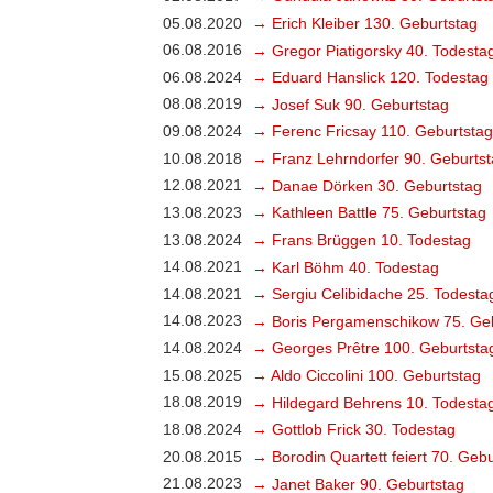
05.08.2020
→ Erich Kleiber 130. Geburtstag
06.08.2016
→ Gregor Piatigorsky 40. Todesta
06.08.2024
→ Eduard Hanslick 120. Todestag
08.08.2019
→ Josef Suk 90. Geburtstag
09.08.2024
→ Ferenc Fricsay 110. Geburtstag
10.08.2018
→ Franz Lehrndorfer 90. Geburts
12.08.2021
→ Danae Dörken 30. Geburtstag
13.08.2023
→ Kathleen Battle 75. Geburtstag
13.08.2024
→ Frans Brüggen 10. Todestag
14.08.2021
→ Karl Böhm 40. Todestag
14.08.2021
→ Sergiu Celibidache 25. Todesta
14.08.2023
→ Boris Pergamenschikow 75. Ge
14.08.2024
→ Georges Prêtre 100. Geburtsta
15.08.2025
→ Aldo Ciccolini 100. Geburtstag
18.08.2019
→ Hildegard Behrens 10. Todesta
18.08.2024
→ Gottlob Frick 30. Todestag
20.08.2015
→ Borodin Quartett feiert 70. Geb
21.08.2023
→ Janet Baker 90. Geburtstag