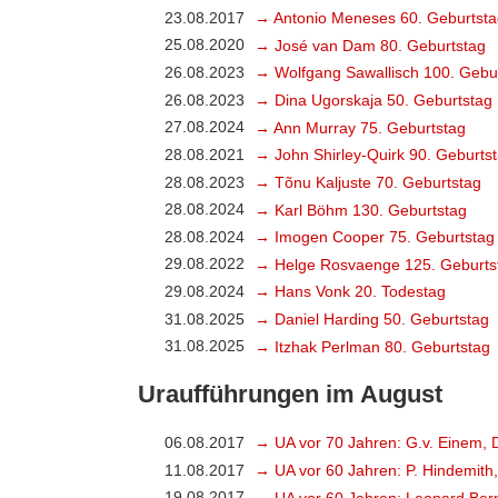
23.08.2017
→ Antonio Meneses 60. Geburtsta
25.08.2020
→ José van Dam 80. Geburtstag
26.08.2023
→ Wolfgang Sawallisch 100. Gebu
26.08.2023
→ Dina Ugorskaja 50. Geburtstag
27.08.2024
→ Ann Murray 75. Geburtstag
28.08.2021
→ John Shirley-Quirk 90. Geburts
28.08.2023
→ Tõnu Kaljuste 70. Geburtstag
28.08.2024
→ Karl Böhm 130. Geburtstag
28.08.2024
→ Imogen Cooper 75. Geburtstag
29.08.2022
→ Helge Rosvaenge 125. Geburts
29.08.2024
→ Hans Vonk 20. Todestag
31.08.2025
→ Daniel Harding 50. Geburtstag
31.08.2025
→ Itzhak Perlman 80. Geburtstag
Uraufführungen im August
06.08.2017
→ UA vor 70 Jahren: G.v. Einem, 
11.08.2017
→ UA vor 60 Jahren: P. Hindemith
19.08.2017
→ UA vor 60 Jahren: Leonard Bern