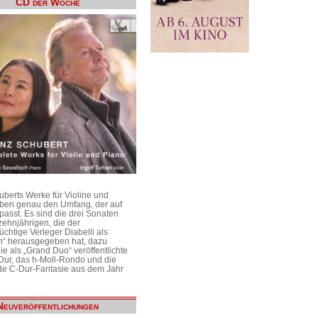
CD der Woche
uberts Werke für Violine und
aben genau den Umfang, der auf
passt. Es sind die drei Sonaten
ehnjährigen, die der
üchtige Verleger Diabelli als
n“ herausgegeben hat, dazu
e als „Grand Duo“ veröffentlichte
Dur, das h-Moll-Rondo und die
e C-Dur-Fantasie aus dem Jahr
Neuveröffentlichungen