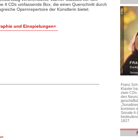
ne 4 CDs umfassende Box, die einen Querschnitt durch
greiche Opernrepertoire der Künstlerin bietet.
graphie und Einspielungen«
Franz Sch
Klavier h
zwei CDs 
des Neunz
geschäftst
„Sonatine
kommen di
Sonate A-
bedeutend
1827.
ag