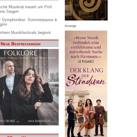
che Musikrat trauert um Prof.
ine Siegert
 Symphoniker: Sommerpause &
ginn
Anzeige
rrhein Musikfestivals beginnt
Neue Besprechungen