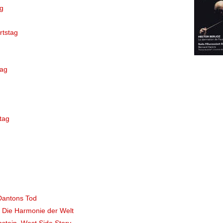
g
rtstag
tag
tag
Dantons Tod
, Die Harmonie der Welt
stein, West Side Story