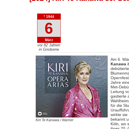
* 1944
6
März
vor 82 Jahren
in Grisborne
Am 6. Mär
Kanawa
i
debütiert
Blumenmä
Opernfest
Jahre eine
Met-Debüt
Leitung v
gastierte
Wahlheima
für die S
Urauffüh
wirkte si
bekannt u
Kiri Te Kanawa / Warner
Köln, wo s
ihres 70. 