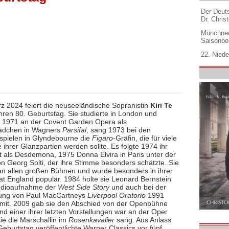
Der Deuts
Dr. Christ
Münchner
Saisonbe
22. Niede
z 2024 feiert die neuseeländische Sopranistin
Kiri Te
hren 80. Geburtstag. Sie studierte in London und
e 1971 an der Covent Garden Opera als
dchen in Wagners
Parsifal
, sang 1973 bei den
spielen in Glyndebourne die
Figaro
-Gräfin, die für viele
 ihrer Glanzpartien werden sollte. Es folgte 1974 ihr
 als Desdemona, 1975 Donna Elvira in Paris unter der
on Georg Solti, der ihre Stimme besonders schätzte. Sie
 an allen großen Bühnen und wurde besonders in ihrer
t England populär. 1984 holte sie Leonard Bernstein
tudioaufnahme der
West Side Story
und auch bei der
rung von Paul MacCartneys
Liverpool Oratorio
1991
e mit. 2009 gab sie den Abschied von der Openbühne
nd einer ihrer letzten Vorstellungen war an der Oper
ie die Marschallin im
Rosenkavalier
sang. Aus Anlass
Geburtstag veröffentlichte Warner Classics vor fünf