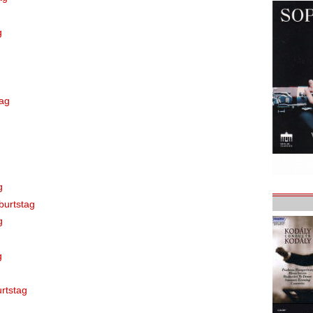
g
tag
g
burtstag
g
g
urtstag