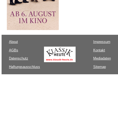
About
Impressum
AGBs
Kontakt
Datenschutz
Mediadaten
Haftungsausschluss
Sitemap