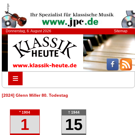
Anzeige
Donnerstag, 6. August 2026
Sitemap
≡
≡
[2024] Glenn Miller 80. Todestag
* 1904
† 1944
1
15