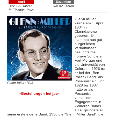
April
Dezember
vor 122 Jahren
vor 82 Jahren
in Clarinda, Iowa
Glenn Miller
wurde am 1. April
1904 in
Clarinda/Iowa
geboren. Er
stammte aus gut
bürgerlichen
Verhältnissen,
besuchte die
höhere Schule in
Fort Morgan und
die Universität von
Colorado. 1926 trat
er bei der „Ben
Pollack Band“ als
Posaunist ein, von
Glenn Miller / Big3
1929 bis 1937
hatte er als
Posaunist
»Bestellungen bei jpc«
verschiedene
Engagements in
kleineren Bands.
1937 gründete er
seine erste eigene Band, 1938 die "Glenn Miller Band", die