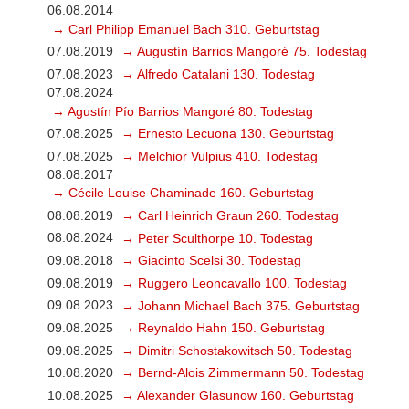
06.08.2014
→ Carl Philipp Emanuel Bach 310. Geburtstag
07.08.2019
→ Augustín Barrios Mangoré 75. Todestag
07.08.2023
→ Alfredo Catalani 130. Todestag
07.08.2024
→ Agustín Pío Barrios Mangoré 80. Todestag
07.08.2025
→ Ernesto Lecuona 130. Geburtstag
07.08.2025
→ Melchior Vulpius 410. Todestag
08.08.2017
→ Cécile Louise Chaminade 160. Geburtstag
08.08.2019
→ Carl Heinrich Graun 260. Todestag
08.08.2024
→ Peter Sculthorpe 10. Todestag
09.08.2018
→ Giacinto Scelsi 30. Todestag
09.08.2019
→ Ruggero Leoncavallo 100. Todestag
09.08.2023
→ Johann Michael Bach 375. Geburtstag
09.08.2025
→ Reynaldo Hahn 150. Geburtstag
09.08.2025
→ Dimitri Schostakowitsch 50. Todestag
10.08.2020
→ Bernd-Alois Zimmermann 50. Todestag
10.08.2025
→ Alexander Glasunow 160. Geburtstag