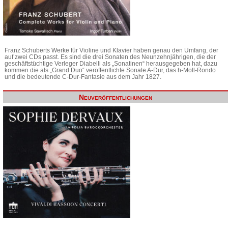
Franz Schuberts Werke für Violine und Klavier haben genau den Umfang, der
auf zwei CDs passt. Es sind die drei Sonaten des Neunzehnjährigen, die der
geschäftstüchtige Verleger Diabelli als „Sonatinen“ herausgegeben hat, dazu
kommen die als „Grand Duo“ veröffentlichte Sonate A-Dur, das h-Moll-Rondo
und die bedeutende C-Dur-Fantasie aus dem Jahr 1827.
Neuveröffentlichungen