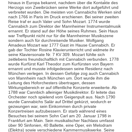
hinaus in Europa bekannt, nachdem über die Kontakte des
Herzogs von Zweibrücken seine Werke dort aufgeführt und
verbreitet wurden. Die meisten von Cannabichs Werken sind
nach 1766 in Paris im Druck erschienen. Bei seiner zweiten
Reise traf er auch Vater und Sohn Mozart. 1774 wurde
Cannabich zum Direktor der Mannheimer Instrumentalmusik
ernannt. Er stand auf der Höhe seines Ruhmes. Sein Haus
war Treffpunkt nicht nur für die Mannheimer Musikszene
sondern auch für durchreisende Musiker. Wolfgang
Amadeus Mozart war 1777 Gast im Hause Cannabich. Er
gab der Tochter Rosine Klavierunterricht und widmete ihr
seine Klaviersonate Nr. 7 KV 309. Mozart fühlte sich
zeitlebens freundschaftlich mit Cannabich verbunden. 1778
wurde Kurfürst Karl Theodor zum Kurfürsten von Bayern
ernannt und musste infolgedessen seine Residenz nach
München verlegen. In dessen Gefolge zog auch Cannabich
von Mannheim nach München um. Dort wurde ihm die
Leitung des Hoforchesters übertragen, dessen
Wirkungsbereich er auf öffentliche Konzerte erweiterte. Ab
1788 war Cannbich alleiniger Musikdirektor. Er leitete das
Orchester noch spielend vom Geigenpult aus. Nach 1790
wurde Cannabichs Salär auf Drittel gekürzt, wodurch er
gezwungen war, sein Einkommen durch private
Konzertreisen aufzubessern. Er starb während eines
Besuches bei seinem Sohn Carl am 20. Januar 1798 in
Frankfurt am Main. Sein musikalischer Nachlass umfasst
über 90 Sinfonien, 40 Ballette, eine Oper, ein Melodram
(
Elektra
) sowie verschiedene Kammermusikwerke. Seine