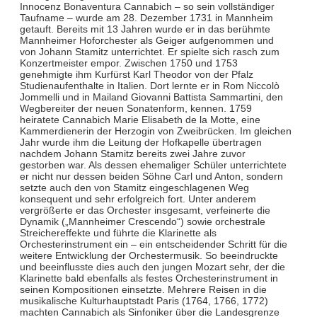
Innocenz Bonaventura Cannabich – so sein vollständiger
Taufname – wurde am 28. Dezember 1731 in Mannheim
getauft. Bereits mit 13 Jahren wurde er in das berühmte
Mannheimer Hoforchester als Geiger aufgenommen und
von Johann Stamitz unterrichtet. Er spielte sich rasch zum
Konzertmeister empor. Zwischen 1750 und 1753
genehmigte ihm Kurfürst Karl Theodor von der Pfalz
Studienaufenthalte in Italien. Dort lernte er in Rom Niccolò
Jommelli und in Mailand Giovanni Battista Sammartini, den
Wegbereiter der neuen Sonatenform, kennen. 1759
heiratete Cannabich Marie Elisabeth de la Motte, eine
Kammerdienerin der Herzogin von Zweibrücken. Im gleichen
Jahr wurde ihm die Leitung der Hofkapelle übertragen
nachdem Johann Stamitz bereits zwei Jahre zuvor
gestorben war. Als dessen ehemaliger Schüler unterrichtete
er nicht nur dessen beiden Söhne Carl und Anton, sondern
setzte auch den von Stamitz eingeschlagenen Weg
konsequent und sehr erfolgreich fort. Unter anderem
vergrößerte er das Orchester insgesamt, verfeinerte die
Dynamik („Mannheimer Crescendo“) sowie orchestrale
Streichereffekte und führte die Klarinette als
Orchesterinstrument ein – ein entscheidender Schritt für die
weitere Entwicklung der Orchestermusik. So beeindruckte
und beeinflusste dies auch den jungen Mozart sehr, der die
Klarinette bald ebenfalls als festes Orchesterinstrument in
seinen Kompositionen einsetzte. Mehrere Reisen in die
musikalische Kulturhauptstadt Paris (1764, 1766, 1772)
machten Cannabich als Sinfoniker über die Landesgrenze