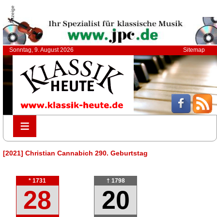
Anzeige
Sonntag, 9. August 2026
Sitemap
≡
≡
[2021] Christian Cannabich 290. Geburtstag
* 1731
† 1798
28
20