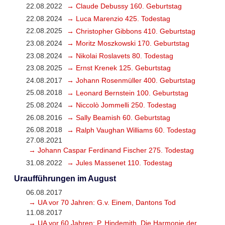
22.08.2022
→ Claude Debussy 160. Geburtstag
22.08.2024
→ Luca Marenzio 425. Todestag
22.08.2025
→ Christopher Gibbons 410. Geburtstag
23.08.2024
→ Moritz Moszkowski 170. Geburtstag
23.08.2024
→ Nikolai Roslavets 80. Todestag
23.08.2025
→ Ernst Krenek 125. Geburtstag
24.08.2017
→ Johann Rosenmüller 400. Geburtstag
25.08.2018
→ Leonard Bernstein 100. Geburtstag
25.08.2024
→ Niccolò Jommelli 250. Todestag
26.08.2016
→ Sally Beamish 60. Geburtstag
26.08.2018
→ Ralph Vaughan Williams 60. Todestag
27.08.2021
→ Johann Caspar Ferdinand Fischer 275. Todestag
31.08.2022
→ Jules Massenet 110. Todestag
Uraufführungen im August
06.08.2017
→ UA vor 70 Jahren: G.v. Einem, Dantons Tod
11.08.2017
→ UA vor 60 Jahren: P. Hindemith, Die Harmonie der