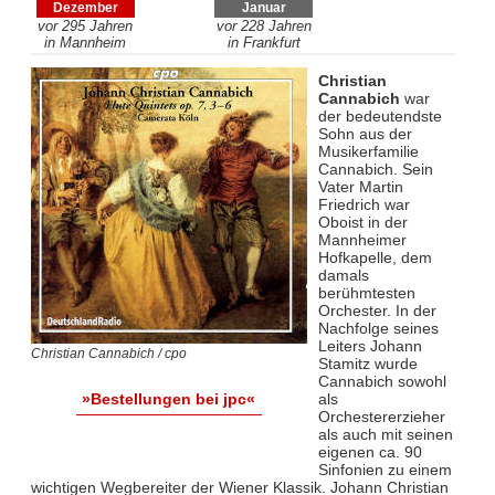
Dezember
Januar
vor 295 Jahren
vor 228 Jahren
in Mannheim
in Frankfurt
Christian
Cannabich
war
der bedeutendste
Sohn aus der
Musikerfamilie
Cannabich. Sein
Vater Martin
Friedrich war
Oboist in der
Mannheimer
Hofkapelle, dem
damals
berühmtesten
Orchester. In der
Nachfolge seines
Leiters Johann
Christian Cannabich / cpo
Stamitz wurde
Cannabich sowohl
als
»Bestellungen bei jpc«
Orchestererzieher
als auch mit seinen
eigenen ca. 90
Sinfonien zu einem
wichtigen Wegbereiter der Wiener Klassik. Johann Christian