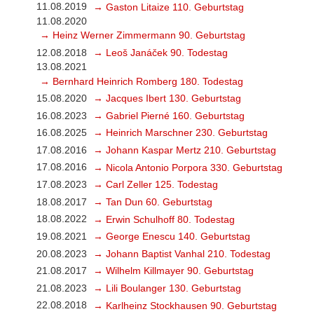
11.08.2019
→ Gaston Litaize 110. Geburtstag
11.08.2020
→ Heinz Werner Zimmermann 90. Geburtstag
12.08.2018
→ Leoš Janáček 90. Todestag
13.08.2021
→ Bernhard Heinrich Romberg 180. Todestag
15.08.2020
→ Jacques Ibert 130. Geburtstag
16.08.2023
→ Gabriel Pierné 160. Geburtstag
16.08.2025
→ Heinrich Marschner 230. Geburtstag
17.08.2016
→ Johann Kaspar Mertz 210. Geburtstag
17.08.2016
→ Nicola Antonio Porpora 330. Geburtstag
17.08.2023
→ Carl Zeller 125. Todestag
18.08.2017
→ Tan Dun 60. Geburtstag
18.08.2022
→ Erwin Schulhoff 80. Todestag
19.08.2021
→ George Enescu 140. Geburtstag
20.08.2023
→ Johann Baptist Vanhal 210. Todestag
21.08.2017
→ Wilhelm Killmayer 90. Geburtstag
21.08.2023
→ Lili Boulanger 130. Geburtstag
22.08.2018
→ Karlheinz Stockhausen 90. Geburtstag