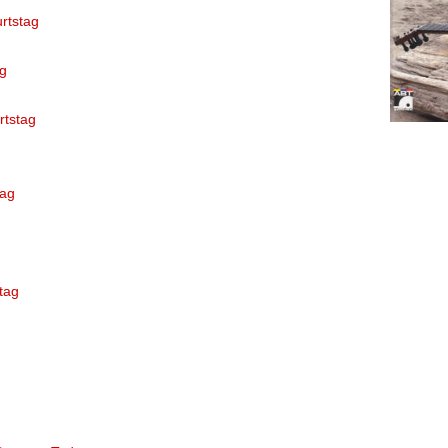
urtstag
g
rtstag
tag
tag