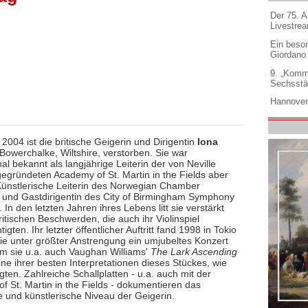
Der 75. 
Livestre
Ein beso
Giordano
9. „Komm
Sechsstä
Hannover
2004 ist die britische Geigerin und Dirigentin
Iona
Bowerchalke, Wiltshire, verstorben. Sie war
nal bekannt als langjährige Leiterin der von Neville
gegründeten Academy of St. Martin in the Fields aber
Künstlerische Leiterin des Norwegian Chamber
 und Gastdirigentin des City of Birmingham Symphony
 In den letzten Jahren ihres Lebens litt sie verstärkt
ritischen Beschwerden, die auch ihr Violinspiel
tigten. Ihr letzter öffentlicher Auftritt fand 1998 in Tokio
sie unter größter Anstrengung ein umjubeltes Konzert
em sie u.a. auch Vaughan Williams'
The Lark Ascending
eine ihrer besten Interpretationen dieses Stückes, wie
agten. Zahlreiche Schallplatten - u.a. auch mit der
f St. Martin in the Fields - dokumentieren das
e und künstlerische Niveau der Geigerin.