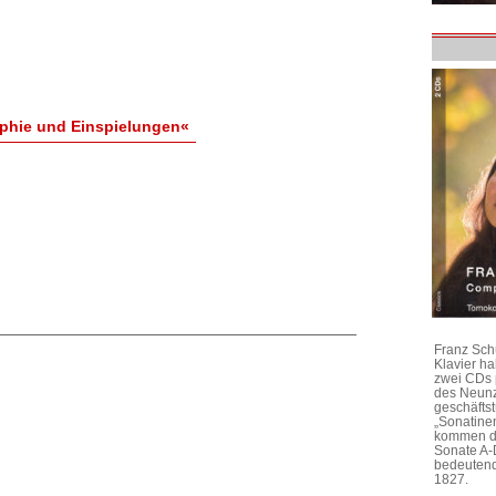
aphie und Einspielungen«
Franz Sch
Klavier h
zwei CDs 
des Neunz
geschäftst
„Sonatine
kommen di
Sonate A-
bedeutend
1827.