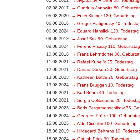
01.08.2022
→ Svjatoslav Richter 25. Todestag
02.08.2017
→ Gundula Janowitz 80. Geburtst
05.08.2020
→ Erich Kleiber 130. Geburtstag
06.08.2016
→ Gregor Piatigorsky 40. Todesta
06.08.2024
→ Eduard Hanslick 120. Todestag
08.08.2019
→ Josef Suk 90. Geburtstag
09.08.2024
→ Ferenc Fricsay 110. Geburtstag
10.08.2018
→ Franz Lehrndorfer 90. Geburts
11.08.2021
→ Rafael Kubelík 25. Todestag
12.08.2021
→ Danae Dörken 30. Geburtstag
13.08.2023
→ Kathleen Battle 75. Geburtstag
13.08.2024
→ Frans Brüggen 10. Todestag
14.08.2021
→ Karl Böhm 40. Todestag
14.08.2021
→ Sergiu Celibidache 25. Todesta
14.08.2023
→ Boris Pergamenschikow 75. Ge
14.08.2024
→ Georges Prêtre 100. Geburtsta
15.08.2025
→ Aldo Ciccolini 100. Geburtstag
18.08.2019
→ Hildegard Behrens 10. Todesta
18.08.2024
→ Gottlob Frick 30. Todestag