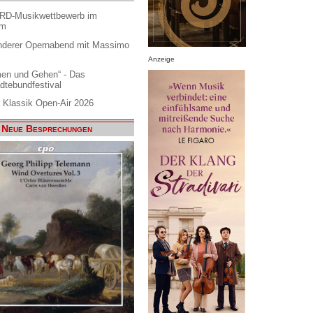
ARD-Musikwettbewerb im
am
nderer Opernabend mit Massimo
Anzeige
en und Gehen“ - Das
dtebundfestival
 Klassik Open-Air 2026
Neue Besprechungen