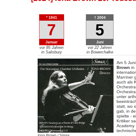
* 1941
† 2004
7
5
Januar
Juni
vor 85 Jahren
vor 22 Jahren
in Salisbury
in Bowerchalke
Am 5 Juni 
Brown
in 
internatio
Marriner 
auch als 
Orchestra
Orchestra.
unter arth
beeinträch
statt, wo 
gab, in d
spielte - 
Kritiker s
Academy o
technisch
Iona Brown / Simax