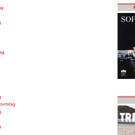
ag
g
tag
g
burtstag
g
g