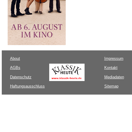
About
Impressum
AGBs
Kontakt
Datenschutz
Mediadaten
Haftungsausschluss
Sitemap