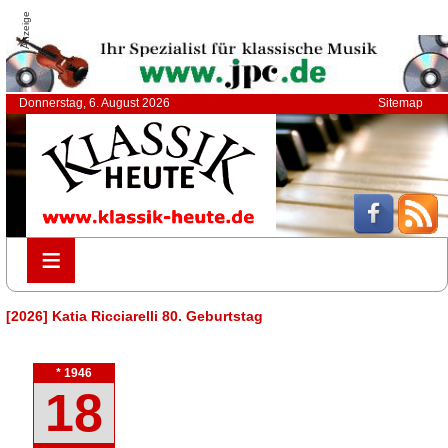
Anzeige
Donnerstag, 6. August 2026
Sitemap
≡
≡
[2026] Katia Ricciarelli 80. Geburtstag
* 1946
18