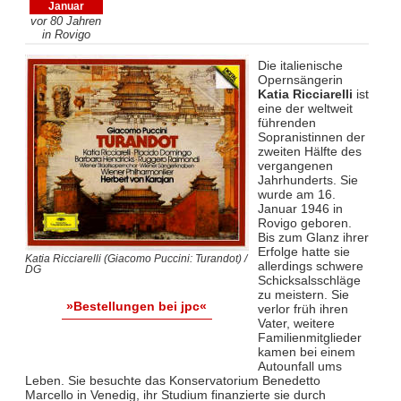
Januar
vor 80 Jahren
in Rovigo
Die italienische
Opernsängerin
Katia Ricciarelli
ist
eine der weltweit
führenden
Sopranistinnen der
zweiten Hälfte des
vergangenen
Jahrhunderts. Sie
wurde am 16.
Januar 1946 in
Rovigo geboren.
Bis zum Glanz ihrer
Erfolge hatte sie
Katia Ricciarelli (Giacomo Puccini: Turandot) /
allerdings schwere
DG
Schicksalsschläge
zu meistern. Sie
»Bestellungen bei jpc«
verlor früh ihren
Vater, weitere
Familienmitglieder
kamen bei einem
Autounfall ums
Leben. Sie besuchte das Konservatorium Benedetto
Marcello in Venedig, ihr Studium finanzierte sie durch