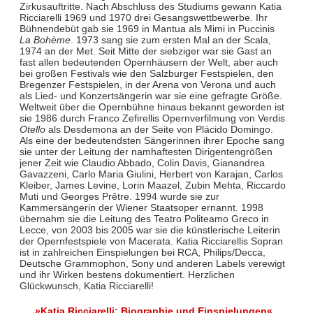
Zirkusauftritte. Nach Abschluss des Studiums gewann Katia
Ricciarelli 1969 und 1970 drei Gesangswettbewerbe. Ihr
Bühnendebüt gab sie 1969 in Mantua als Mimi in Puccinis
La Bohème
. 1973 sang sie zum ersten Mal an der Scala,
1974 an der Met. Seit Mitte der siebziger war sie Gast an
fast allen bedeutenden Opernhäusern der Welt, aber auch
bei großen Festivals wie den Salzburger Festspielen, den
Bregenzer Festspielen, in der Arena von Verona und auch
als Lied- und Konzertsängerin war sie eine gefragte Größe.
Weltweit über die Opernbühne hinaus bekannt geworden ist
sie 1986 durch Franco Zefirellis Opernverfilmung von Verdis
Otello
als Desdemona an der Seite von Plácido Domingo.
Als eine der bedeutendsten Sängerinnen ihrer Epoche sang
sie unter der Leitung der namhaftesten Dirigentengrößen
jener Zeit wie Claudio Abbado, Colin Davis, Gianandrea
Gavazzeni, Carlo Maria Giulini, Herbert von Karajan, Carlos
Kleiber, James Levine, Lorin Maazel, Zubin Mehta, Riccardo
Muti und Georges Prêtre. 1994 wurde sie zur
Kammersängerin der Wiener Staatsoper ernannt. 1998
übernahm sie die Leitung des Teatro Politeamo Greco in
Lecce, von 2003 bis 2005 war sie die künstlerische Leiterin
der Opernfestspiele von Macerata. Katia Ricciarellis Sopran
ist in zahlreichen Einspielungen bei RCA, Philips/Decca,
Deutsche Grammophon, Sony und anderen Labels verewigt
und ihr Wirken bestens dokumentiert. Herzlichen
Glückwunsch, Katia Ricciarelli!
»Katia Ricciarelli: Biographie und Einspielungen«