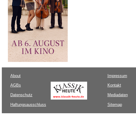
About
Impressum
AGBs
Kontakt
Datenschutz
Mediadaten
Haftungsausschluss
Sitemap