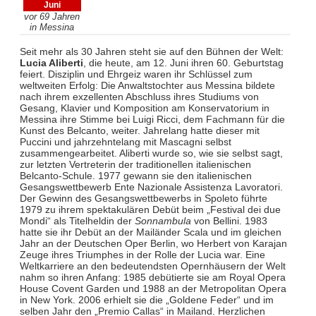
Juni
vor 69 Jahren
in Messina
Seit mehr als 30 Jahren steht sie auf den Bühnen der Welt:
Lucia Aliberti
, die heute, am 12. Juni ihren 60. Geburtstag
feiert. Disziplin und Ehrgeiz waren ihr Schlüssel zum
weltweiten Erfolg: Die Anwaltstochter aus Messina bildete
nach ihrem exzellenten Abschluss ihres Studiums von
Gesang, Klavier und Komposition am Konservatorium in
Messina ihre Stimme bei Luigi Ricci, dem Fachmann für die
Kunst des Belcanto, weiter. Jahrelang hatte dieser mit
Puccini und jahrzehntelang mit Mascagni selbst
zusammengearbeitet. Aliberti wurde so, wie sie selbst sagt,
zur letzten Vertreterin der traditionellen italienischen
Belcanto-Schule. 1977 gewann sie den italienischen
Gesangswettbewerb Ente Nazionale Assistenza Lavoratori.
Der Gewinn des Gesangswettbewerbs in Spoleto führte
1979 zu ihrem spektakulären Debüt beim „Festival dei due
Mondi“ als Titelheldin der
Sonnambula
von Bellini. 1983
hatte sie ihr Debüt an der Mailänder Scala und im gleichen
Jahr an der Deutschen Oper Berlin, wo Herbert von Karajan
Zeuge ihres Triumphes in der Rolle der Lucia war. Eine
Weltkarriere an den bedeutendsten Opernhäusern der Welt
nahm so ihren Anfang: 1985 debütierte sie am Royal Opera
House Covent Garden und 1988 an der Metropolitan Opera
in New York. 2006 erhielt sie die „Goldene Feder“ und im
selben Jahr den „Premio Callas“ in Mailand. Herzlichen