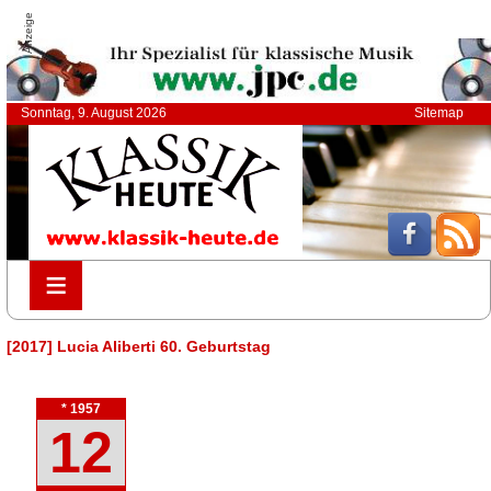
Anzeige
Sonntag, 9. August 2026
Sitemap
≡
≡
[2017] Lucia Aliberti 60. Geburtstag
* 1957
12