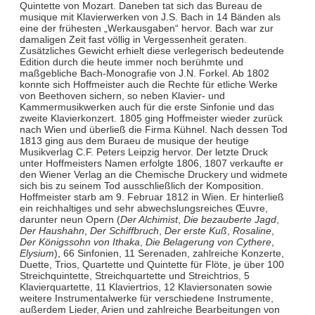
Quintette von Mozart. Daneben tat sich das Bureau de
musique mit Klavierwerken von J.S. Bach in 14 Bänden als
eine der frühesten „Werkausgaben“ hervor. Bach war zur
damaligen Zeit fast völlig in Vergessenheit geraten.
Zusätzliches Gewicht erhielt diese verlegerisch bedeutende
Edition durch die heute immer noch berühmte und
maßgebliche Bach-Monografie von J.N. Forkel. Ab 1802
konnte sich Hoffmeister auch die Rechte für etliche Werke
von Beethoven sichern, so neben Klavier- und
Kammermusikwerken auch für die erste Sinfonie und das
zweite Klavierkonzert. 1805 ging Hoffmeister wieder zurück
nach Wien und überließ die Firma Kühnel. Nach dessen Tod
1813 ging aus dem Buraeu de musique der heutige
Musikverlag C.F. Peters Leipzig hervor. Der letzte Druck
unter Hoffmeisters Namen erfolgte 1806, 1807 verkaufte er
den Wiener Verlag an die Chemische Druckery und widmete
sich bis zu seinem Tod ausschließlich der Komposition.
Hoffmeister starb am 9. Februar 1812 in Wien. Er hinterließ
ein reichhaltiges und sehr abwechslungsreiches Œuvre,
darunter neun Opern (
Der Alchimist
,
Die bezauberte Jagd
,
Der Haushahn
,
Der Schiffbruch
,
Der erste Kuß
,
Rosaline
,
Der Königssohn von Ithaka
,
Die Belagerung von Cythere
,
Elysium
), 66 Sinfonien, 11 Serenaden, zahlreiche Konzerte,
Duette, Trios, Quartette und Quintette für Flöte, je über 100
Streichquintette, Streichquartette und Streichtrios, 5
Klavierquartette, 11 Klaviertrios, 12 Klaviersonaten sowie
weitere Instrumentalwerke für verschiedene Instrumente,
außerdem Lieder, Arien und zahlreiche Bearbeitungen von