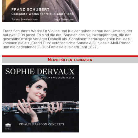
Franz Schuberts Werke für Violine und Klavier haben genau den Umfang, der
auf zwei CDs passt. Es sind die drei Sonaten des Neunzehnjährigen, die der
geschäftstüchtige Verleger Diabelli als „Sonatinen“ herausgegeben hat, dazu
kommen die als „Grand Duo“ veröffentlichte Sonate A-Dur, das h-Moll-Rondo
und die bedeutende C-Dur-Fantasie aus dem Jahr 1827.
Neuveröffentlichungen