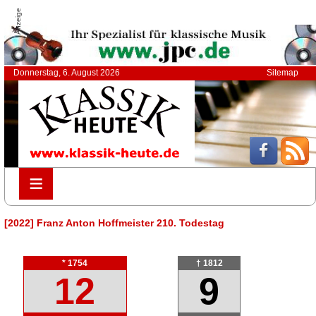
Anzeige
Donnerstag, 6. August 2026
Sitemap
≡
≡
[2022] Franz Anton Hoffmeister 210. Todestag
* 1754
† 1812
12
9