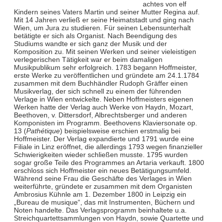
achtes von elf
Kindern seines Vaters Martin und seiner Mutter Regina auf.
Mit 14 Jahren verließ er seine Heimatstadt und ging nach
Wien, um Jura zu studieren. Für seinen Lebensunterhalt
betätigte er sich als Organist. Nach Beendigung des
Studiums wandte er sich ganz der Musik und der
Komposition zu. Mit seinen Werken und seiner vieleistigen
verlegerischen Tätigkeit war er beim damaligen
Musikpublikum sehr erfolgreich. 1783 begann Hoffmeister,
erste Werke zu veröffentlichen und gründete am 24.1.1784
zusammen mit dem Buchhändler Rudoph Gräffer einen
Musikverlag, der sich schnell zu einem der führenden
Verlage in Wien entwickelte. Neben Hoffmeisters eigenen
Werken hatte der Verlag auch Werke von Haydn, Mozart,
Beethoven, v. Dittersdorf, Albrechtsberger und anderen
Komponisten im Programm. Beethovens Klaviersonate op.
13 (
Pathétique
) beispielsweise erschien erstmalig bei
Hoffmeister. Der Verlag expandierte und 1791 wurde eine
Filiale in Linz eröffnet, die allerdings 1793 wegen finanzieller
Schwierigkeiten wieder schließen musste. 1795 wurden
sogar große Teile des Programmes an Artaria verkauft. 1800
erschloss sich Hoffmeister ein neues Betätigungsumfeld.
Während seine Frau die Geschäfte des Verlages in Wien
weiterführte, gründete er zusammen mit dem Organisten
Ambrosius Kühnle am 1. Dezember 1800 in Leipzig ein
„Bureau de musique“, das mit Instrumenten, Büchern und
Noten handelte. Das Verlagsprogramm beinhaltete u.a.
Streichquartettsammlungen von Haydn, sowie Quartette und