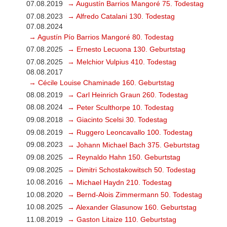
07.08.2019
→ Augustín Barrios Mangoré 75. Todestag
07.08.2023
→ Alfredo Catalani 130. Todestag
07.08.2024
→ Agustín Pío Barrios Mangoré 80. Todestag
07.08.2025
→ Ernesto Lecuona 130. Geburtstag
07.08.2025
→ Melchior Vulpius 410. Todestag
08.08.2017
→ Cécile Louise Chaminade 160. Geburtstag
08.08.2019
→ Carl Heinrich Graun 260. Todestag
08.08.2024
→ Peter Sculthorpe 10. Todestag
09.08.2018
→ Giacinto Scelsi 30. Todestag
09.08.2019
→ Ruggero Leoncavallo 100. Todestag
09.08.2023
→ Johann Michael Bach 375. Geburtstag
09.08.2025
→ Reynaldo Hahn 150. Geburtstag
09.08.2025
→ Dimitri Schostakowitsch 50. Todestag
10.08.2016
→ Michael Haydn 210. Todestag
10.08.2020
→ Bernd-Alois Zimmermann 50. Todestag
10.08.2025
→ Alexander Glasunow 160. Geburtstag
11.08.2019
→ Gaston Litaize 110. Geburtstag