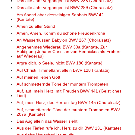
Das alte Jahr vergangen ist BWV 288 (Choralsatz)
Das alte Jahr vergangen ist BWV 289 (Choralsatz)
Am Abend aber desselbigen Sabbats BWV 42
(Kantate)
Amen zu aller Stund
Amen, Amen, Komm du schöne Freudenkrone
An Wasserflüssen Babylon BWV 267 (Choralsatz)
Angenehmes Wiederau BWV 30a (Kantate, Zur
Huldigung Johann Christian von Hennickes als Erbherr
auf Wiederau)
Ärgre dich, o Seele, nicht BWV 186 (Kantate)
Auf Christi Himmelfahrt allein BWV 128 (Kantate)
Auf meinen lieben Gott
Auf schmetternde Töne der muntern Trompeten
Auf, auf! mein Herz, mit Freuden BWV 441 (Geistliches
Lied)
Auf, mein Herz, des Herren Tag BWV 145 (Choralsatz)
Auf, schmetternde Töne der muntern Trompeten BWV
207a (Kantate)
Das Aug allein das Wasser sieht
Aus der Tiefen rufe ich, Herr, zu dir BWV 131 (Kantate)