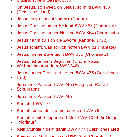
Musikalischem Gesangbuch)
Oh Jesus, so sweet, oh Jesus, so mild BWV 493
(Geistliches Lied)
Jesum laß ich nicht von mir (Choral)
Jesus Christus unser Heiland BWV 363 (Choralsatz)
Jesus Christus, unser Heiland BWV 364 (Choralsatz)
Jesus nahm zu sich die Zwölfe (Kantate, 1723)
Jesus schläft, was soll ich hoffen BWV 81 (Kantate)
Jesus, meine Zuversicht BWV 365 (Choralsatz)
Jesus, richte mein Beginnen (Choral - aus:
Weihnachtsoratorium BWV 248)
Jesus, unser Trost und Leben BWV 475 (Geistliches
Lied)
Johannes-Passion BWV 245 (Fssg. von Robert
Schumann)
Johannes-Passion BWV 245
Kantate BWV 174
Kantate Jesu, der du meine Seele BWV 78
Kantaten mit Solopartita d-Moll BWV 1004 für Geige
"Morimur"
Kein Stündlein geht dahin BWV 477 (Geistliches Lied)
Keinen hat Gott verlassen BWV 369 (Choralsatz)