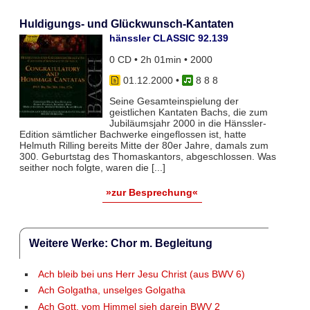
Huldigungs- und Glückwunsch-Kantaten
hänssler CLASSIC 92.139
0 CD • 2h 01min • 2000
01.12.2000
•
8 8 8
Seine Gesamteinspielung der
geistlichen Kantaten Bachs, die zum
Jubiläumsjahr 2000 in die Hänssler-
Edition sämtlicher Bachwerke eingeflossen ist, hatte
Helmuth Rilling bereits Mitte der 80er Jahre, damals zum
300. Geburtstag des Thomaskantors, abgeschlossen. Was
seither noch folgte, waren die [...]
»zur Besprechung«
Weitere Werke: Chor m. Begleitung
Ach bleib bei uns Herr Jesu Christ (aus BWV 6)
Ach Golgatha, unselges Golgatha
Ach Gott, vom Himmel sieh darein BWV 2