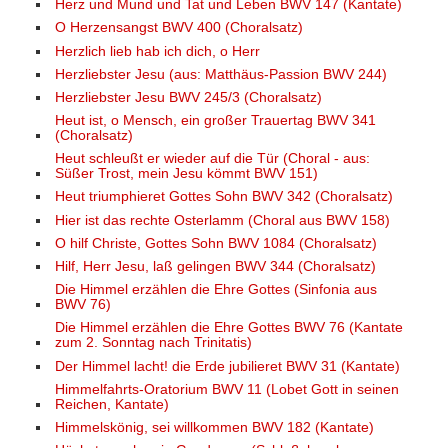
Herz und Mund und Tat und Leben BWV 147 (Kantate)
O Herzensangst BWV 400 (Choralsatz)
Herzlich lieb hab ich dich, o Herr
Herzliebster Jesu (aus: Matthäus-Passion BWV 244)
Herzliebster Jesu BWV 245/3 (Choralsatz)
Heut ist, o Mensch, ein großer Trauertag BWV 341
(Choralsatz)
Heut schleußt er wieder auf die Tür (Choral - aus:
Süßer Trost, mein Jesu kömmt BWV 151)
Heut triumphieret Gottes Sohn BWV 342 (Choralsatz)
Hier ist das rechte Osterlamm (Choral aus BWV 158)
O hilf Christe, Gottes Sohn BWV 1084 (Choralsatz)
Hilf, Herr Jesu, laß gelingen BWV 344 (Choralsatz)
Die Himmel erzählen die Ehre Gottes (Sinfonia aus
BWV 76)
Die Himmel erzählen die Ehre Gottes BWV 76 (Kantate
zum 2. Sonntag nach Trinitatis)
Der Himmel lacht! die Erde jubilieret BWV 31 (Kantate)
Himmelfahrts-Oratorium BWV 11 (Lobet Gott in seinen
Reichen, Kantate)
Himmelskönig, sei willkommen BWV 182 (Kantate)