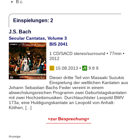
B.c.
Einspielungen: 2
J.S. Bach
Secular Cantatas, Volume 3
BIS 2041
1 CD/SACD stereo/surround • 77min •
2012
15.08.2013
•
9 8 9
Dieser dritte Teil von Masaaki Suzukis
Einspielung der weltlichen Kantaten aus
Johann Sebastian Bachs Feder vereint in einem
abwechslungsreichen Programm zwei Geburtstagskantaten
mit zwei Hochzeitsmusiken. Durchlauchtster Leopold BWV
173a, eine Huldigungskantate an Leopold von Anhalt-
Köthen, [...]
»zur Besprechung«
Anzeige