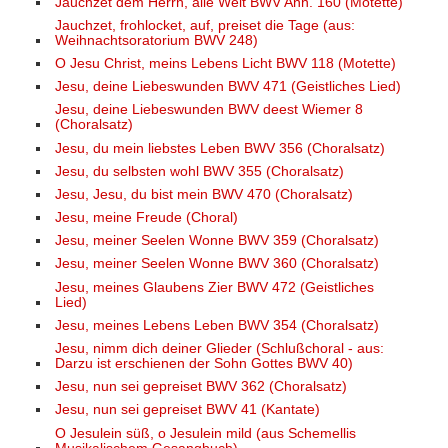
Jauchzet dem Herrn, alle Welt BWV Anh. 160 (Motette)
Jauchzet, frohlocket, auf, preiset die Tage (aus:
Weihnachtsoratorium BWV 248)
O Jesu Christ, meins Lebens Licht BWV 118 (Motette)
Jesu, deine Liebeswunden BWV 471 (Geistliches Lied)
Jesu, deine Liebeswunden BWV deest Wiemer 8
(Choralsatz)
Jesu, du mein liebstes Leben BWV 356 (Choralsatz)
Jesu, du selbsten wohl BWV 355 (Choralsatz)
Jesu, Jesu, du bist mein BWV 470 (Choralsatz)
Jesu, meine Freude (Choral)
Jesu, meiner Seelen Wonne BWV 359 (Choralsatz)
Jesu, meiner Seelen Wonne BWV 360 (Choralsatz)
Jesu, meines Glaubens Zier BWV 472 (Geistliches
Lied)
Jesu, meines Lebens Leben BWV 354 (Choralsatz)
Jesu, nimm dich deiner Glieder (Schlußchoral - aus:
Darzu ist erschienen der Sohn Gottes BWV 40)
Jesu, nun sei gepreiset BWV 362 (Choralsatz)
Jesu, nun sei gepreiset BWV 41 (Kantate)
O Jesulein süß, o Jesulein mild (aus Schemellis