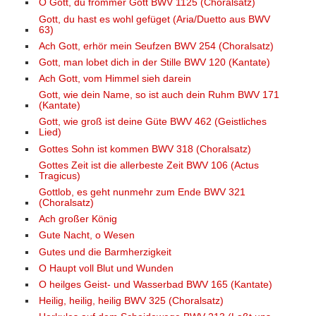
O Gott, du frommer Gott BWV 1125 (Choralsatz)
Gott, du hast es wohl gefüget (Aria/Duetto aus BWV
63)
Ach Gott, erhör mein Seufzen BWV 254 (Choralsatz)
Gott, man lobet dich in der Stille BWV 120 (Kantate)
Ach Gott, vom Himmel sieh darein
Gott, wie dein Name, so ist auch dein Ruhm BWV 171
(Kantate)
Gott, wie groß ist deine Güte BWV 462 (Geistliches
Lied)
Gottes Sohn ist kommen BWV 318 (Choralsatz)
Gottes Zeit ist die allerbeste Zeit BWV 106 (Actus
Tragicus)
Gottlob, es geht nunmehr zum Ende BWV 321
(Choralsatz)
Ach großer König
Gute Nacht, o Wesen
Gutes und die Barmherzigkeit
O Haupt voll Blut und Wunden
O heilges Geist- und Wasserbad BWV 165 (Kantate)
Heilig, heilig, heilig BWV 325 (Choralsatz)