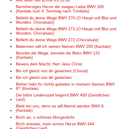
Aus tiefer Not schrei ich zu dir
Barmherziges Herze der ewigen Liebe BWV 185
(Kantate zum 4. Sonntag nach Trinitatis)
Befiehl du deine Wege BWV 270 (O Haupt voll Blut und
Wunden, Choralsatz)
Befiehl du deine Wege BWV 271 (O Haupt voll Blut und
Wunden, Choralsatz)
Befiehl du deine Wege BWV 272 (Choralsatz)
Bekennen will ich seinen Namen BWV 200 (Kantate)
Bereitet die Wege, bereitet die Bahn BWV 132
(Kantate)
Beweis dein Macht, Herr Jesu Christ
Bin ich gleich von dir gewichen (Choral)
Bin ich gleich von dir gewichen
Bisher habt ihr nichts gebeten in meinem Namen BWV
87 (Kantate)
Die bittre Leidenszeit beginnt BWV 450 (Geistliches
Lied)
Bleib bei uns, denn es will Abend werden BWV 6
(Kantate)
Brich an, o schönes Morgenlicht
Brich entzwei, mein armes Herze BWV 444
(Geistliches Lied)