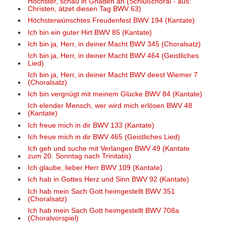
Höchster, schau in Gnaden an (Schlußchoral - aus:
Christen, ätzet diesen Tag BWV 63)
Höchsterwünschtes Freudenfest BWV 194 (Kantate)
Ich bin ein guter Hirt BWV 85 (Kantate)
Ich bin ja, Herr, in deiner Macht BWV 345 (Choralsatz)
Ich bin ja, Herr, in deiner Macht BWV 464 (Geistliches
Lied)
Ich bin ja, Herr, in deiner Macht BWV deest Wiemer 7
(Choralsatz)
Ich bin vergnügt mit meinem Glücke BWV 84 (Kantate)
Ich elender Mensch, wer wird mich erlösen BWV 48
(Kantate)
Ich freue mich in dir BWV 133 (Kantate)
Ich freue mich in dir BWV 465 (Geistliches Lied)
Ich geh und suche mit Verlangen BWV 49 (Kantate
zum 20. Sonntag nach Trinitatis)
Ich glaube, lieber Herr BWV 109 (Kantate)
Ich hab in Gottes Herz und Sinn BWV 92 (Kantate)
Ich hab mein Sach Gott heimgestellt BWV 351
(Choralsatz)
Ich hab mein Sach Gott heimgestellt BWV 708a
(Choralvorspiel)