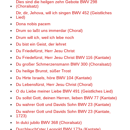
Dies sind die heilgen zehn Gebote BWV 298
(Choralsatz)
Dir, dir, Jehova, will ich singen BWV 452 (Geistliches
Lied)
Dona nobis pacem
Drum so laßt uns immerdar (Choral)
Drum will ich, weil ich lebe noch
Du bist ein Geist, der lehret
Du Friedefürst, Herr Jesu Christ
Du Friedefürst, Herr Jesu Christ BWV 116 (Kantate)
Du großer Schmerzensmann BWV 300 (Choralsatz)
Du heilige Brunst, süßer Trost
Du Hirte Israels, höre BWV 104 (Kantate)
Du Lebensfürst, Herr Jesu Christ (Choral)
O du Liebe meiner Liebe BWV 491 (Geistliches Lied)
Du sollst Gott, deinen Herren, lieben BWV 77 (Kantate)
Du wahrer Gott und Davids Sohn BWV 23 (Kantate)
Du wahrer Gott und Davids Sohn BWV 23 (Kantate,
1723)
In dulci jubilo BWV 368 (Choralsatz)
Durchlaucht'ster Leopold BWV 173a (Kantate)