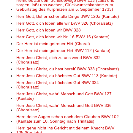
Herkules auf dem Scheidewege BWV 213 (Laßt uns
sorgen, laßt uns wachen, Glückwunschkantate zum
Geburtstag des Kurprinzen am 5. September 1733)
Herr Gott, Beherrscher alle Dinge BWV 120a (Kantate)
Herr Gott, dich loben alle wir BWV 326 (Choralsatz)
Herr Gott, dich loben wir BWV 328
Herr Gott, dich loben wir Nr. 16 BWV 16 (Kantate)
Der Herr ist mein getreuer Hirt (Choral)
Der Herr ist mein getreuer Hirt BWV 112 (Kantate)
Herr Jesu Christ, dich zu uns wend BWV 332
(Choralsatz)
Herr Jesu Christ, du hast bereit' BWV 333 (Choralsatz)
Herr Jesu Christ, du höchstes Gut BWV 113 (Kantate)
Herr Jesu Christ, du höchstes Gut BWV 334
(Choralsatz)
Herr Jesu Christ, wahr' Mensch und Gott BWV 127
(Kantate)
Herr Jesu Christ, wahr' Mensch und Gott BWV 336
(Choralsatz)
Herr, deine Augen sehen nach dem Glauben BWV 102
(Kantate zum 10. Sonntag nach Trinitatis)
Herr, gehe nicht ins Gericht mit deinem Knecht BWV
105 (Kantate)