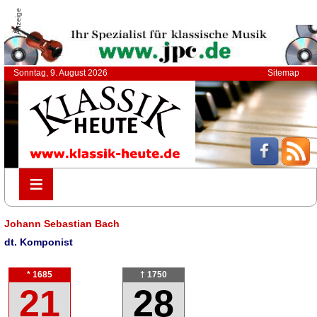
Anzeige
Sonntag, 9. August 2026
Sitemap
≡
≡
Johann Sebastian Bach
dt. Komponist
* 1685
† 1750
21
28