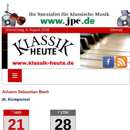
Anzeige
Donnerstag, 6. August 2026
Sitemap
≡
≡
Johann Sebastian Bach
dt. Komponist
* 1685
† 1750
21
28