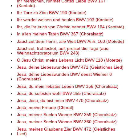
Ihr Menschen, rühmet Gottes Liebe BWV 167
(Kantate)
Ihr Tore zu Zion BWV 193 (Kantate)
Ihr werdet weinen und heulen BWV 103 (Kantate)
Ihr, die ihr euch von Christo nennet BWV 164 (Kantate)
In allen meinen Taten BWV 367 (Choralsatz)
Jauchzet dem Herrn, alle Welt BWV Anh. 160 (Motette)
Jauchzet, frohlocket, auf, preiset die Tage (aus:
Weihnachtsoratorium BWV 248)
O Jesu Christ, meins Lebens Licht BWV 118 (Motette)
Jesu, deine Liebeswunden BWV 471 (Geistliches Lied)
Jesu, deine Liebeswunden BWV deest Wiemer 8
(Choralsatz)
Jesu, du mein liebstes Leben BWV 356 (Choralsatz)
Jesu, du selbsten wohl BWV 355 (Choralsatz)
Jesu, Jesu, du bist mein BWV 470 (Choralsatz)
Jesu, meine Freude (Choral)
Jesu, meiner Seelen Wonne BWV 359 (Choralsatz)
Jesu, meiner Seelen Wonne BWV 360 (Choralsatz)
Jesu, meines Glaubens Zier BWV 472 (Geistliches
Lied)