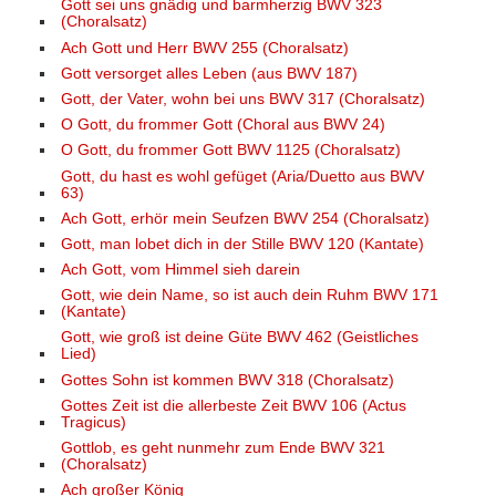
Gott sei uns gnädig und barmherzig BWV 323
(Choralsatz)
Ach Gott und Herr BWV 255 (Choralsatz)
Gott versorget alles Leben (aus BWV 187)
Gott, der Vater, wohn bei uns BWV 317 (Choralsatz)
O Gott, du frommer Gott (Choral aus BWV 24)
O Gott, du frommer Gott BWV 1125 (Choralsatz)
Gott, du hast es wohl gefüget (Aria/Duetto aus BWV
63)
Ach Gott, erhör mein Seufzen BWV 254 (Choralsatz)
Gott, man lobet dich in der Stille BWV 120 (Kantate)
Ach Gott, vom Himmel sieh darein
Gott, wie dein Name, so ist auch dein Ruhm BWV 171
(Kantate)
Gott, wie groß ist deine Güte BWV 462 (Geistliches
Lied)
Gottes Sohn ist kommen BWV 318 (Choralsatz)
Gottes Zeit ist die allerbeste Zeit BWV 106 (Actus
Tragicus)
Gottlob, es geht nunmehr zum Ende BWV 321
(Choralsatz)
Ach großer König