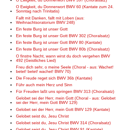
O Ewigkeit, du Donnerwort BWV 397 (Choralsatz)
O Ewigkeit, du Donnerwort BWV 60 (Kantate zum 24.
Sonntag nach Trinitatis)
Fallt mit Danken, fallt mit Loben (aus:
Weihnachtsoratorium BWV 248)
Ein feste Burg ist unser Gott
Ein feste Burg ist unser Gott BWV 302 (Choralsatz)
Ein feste Burg ist unser Gott BWV 80 (Kantate)
Ein feste Burg ist unser Gott BWV 80b (Choralsatz)
O finstre Nacht, wann wirst du doch vergehen BWV
492 (Geistliches Lied)
Freu dich sehr, o meine Seele (Choral - aus: Wachet!
betet! betet! wachet! BWV 70)
Die Freude reget sich BWV 36b (Kantate)
Führ auch mein Herz und Sinn
Für Freuden laßt uns springen BWV 313 (Choralsatz)
Gelobet sei der Herr, mein Gott (Choral - aus: Gelobet
sei der Herr, mein Gott BWV 129)
Gelobet sei der Herr, mein Gott BWV 129 (Kantate)
Gelobet seist du, Jesu Christ
Gelobet seist du, Jesu Christ BWV 314 (Choralsatz)
Gelobet seist du, Jesu Christ BWV 91 (Kantate)