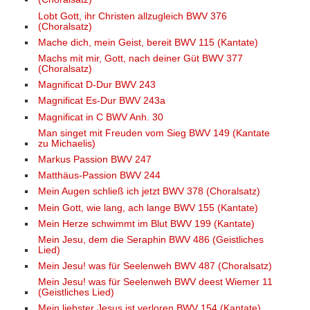
Lobt Gott, ihr Christen allzugleich BWV 376
(Choralsatz)
Mache dich, mein Geist, bereit BWV 115 (Kantate)
Machs mit mir, Gott, nach deiner Güt BWV 377
(Choralsatz)
Magnificat D-Dur BWV 243
Magnificat Es-Dur BWV 243a
Magnificat in C BWV Anh. 30
Man singet mit Freuden vom Sieg BWV 149 (Kantate
zu Michaelis)
Markus Passion BWV 247
Matthäus-Passion BWV 244
Mein Augen schließ ich jetzt BWV 378 (Choralsatz)
Mein Gott, wie lang, ach lange BWV 155 (Kantate)
Mein Herze schwimmt im Blut BWV 199 (Kantate)
Mein Jesu, dem die Seraphin BWV 486 (Geistliches
Lied)
Mein Jesu! was für Seelenweh BWV 487 (Choralsatz)
Mein Jesu! was für Seelenweh BWV deest Wiemer 11
(Geistliches Lied)
Mein liebster Jesus ist verloren BWV 154 (Kantate)