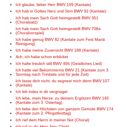
Ich glaube, lieber Herr BWV 109 (Kantate)
Ich hab in Gottes Herz und Sinn BWV 92 (Kantate)
Ich hab mein Sach Gott heimgestellt BWV 351
(Choralsatz)
Ich hab mein Sach Gott heimgestellt BWV 708a
(Choralvorspiel)
Ich habe genug BWV 82 (Kantate zum Fest Mariä
Reinigung)
Ich habe meine Zuversicht BWV 188 (Kantate)
Ach, ich habe schon erblicket
Ich halte treulich still BWV 466 (Geistliches Lied)
Ich hatte viel Bekümmernis BWV 21 (Kantate zum 3.
Sonntag nach Trinitatis und für jede Zeit)
Ich lasse dich nicht, du segnest mich denn BWV 157
(Kantate)
Ich leb indes in dir vergnüget
Ich lebe, mein Herze, zu deinem Ergötzen BWV 145
(Kantate zum 3. Ostertag)
Ich liebe den Höchsten von ganzem Gemüte BWV 174
(Kantate zum 2. Pfingstfesttag)
Ich rief dem Herrn in meiner Not (Choral)
Ich ruf zu dir, Herr Jesu Christ