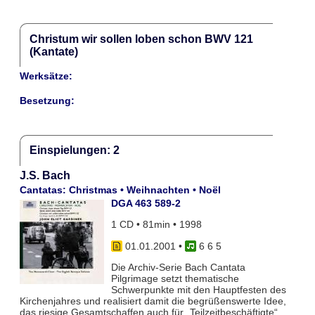
Christum wir sollen loben schon BWV 121
(Kantate)
Werksätze:
Besetzung:
Einspielungen: 2
J.S. Bach
Cantatas: Christmas • Weihnachten • Noël
DGA 463 589-2
1 CD • 81min • 1998
01.01.2001
•
6 6 5
Die Archiv-Serie Bach Cantata
Pilgrimage setzt thematische
Schwerpunkte mit den Hauptfesten des
Kirchenjahres und realisiert damit die begrüßenswerte Idee,
das riesige Gesamtschaffen auch für „Teilzeitbeschäftigte“