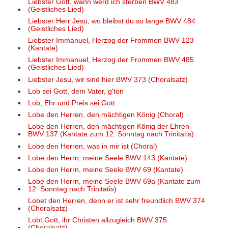
Liebster Gott, wann werd ich sterben BWV 483
(Geistliches Lied)
Liebster Herr Jesu, wo bleibst du so lange BWV 484
(Geistliches Lied)
Liebster Immanuel, Herzog der Frommen BWV 123
(Kantate)
Liebster Immanuel, Herzog der Frommen BWV 485
(Geistliches Lied)
Liebster Jesu, wir sind hier BWV 373 (Choralsatz)
Lob sei Gott, dem Vater, g'ton
Lob, Ehr und Preis sei Gott
Lobe den Herren, den mächtigen König (Choral)
Lobe den Herren, den mächtigen König der Ehren
BWV 137 (Kantate zum 12. Sonntag nach Trinitatis)
Lobe den Herren, was in mir ist (Choral)
Lobe den Herrn, meine Seele BWV 143 (Kantate)
Lobe den Herrn, meine Seele BWV 69 (Kantate)
Lobe den Herrn, meine Seele BWV 69a (Kantate zum
12. Sonntag nach Trinitatis)
Lobet den Herren, denn er ist sehr freundlich BWV 374
(Choralsatz)
Lobt Gott, ihr Christen allzugleich BWV 375
(Choralsatz)