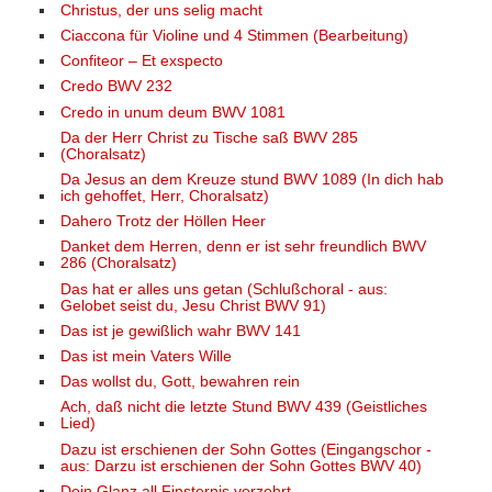
Christus, der uns selig macht
Ciaccona für Violine und 4 Stimmen (Bearbeitung)
Confiteor – Et exspecto
Credo BWV 232
Credo in unum deum BWV 1081
Da der Herr Christ zu Tische saß BWV 285
(Choralsatz)
Da Jesus an dem Kreuze stund BWV 1089 (In dich hab
ich gehoffet, Herr, Choralsatz)
Dahero Trotz der Höllen Heer
Danket dem Herren, denn er ist sehr freundlich BWV
286 (Choralsatz)
Das hat er alles uns getan (Schlußchoral - aus:
Gelobet seist du, Jesu Christ BWV 91)
Das ist je gewißlich wahr BWV 141
Das ist mein Vaters Wille
Das wollst du, Gott, bewahren rein
Ach, daß nicht die letzte Stund BWV 439 (Geistliches
Lied)
Dazu ist erschienen der Sohn Gottes (Eingangschor -
aus: Darzu ist erschienen der Sohn Gottes BWV 40)
Dein Glanz all Finsternis verzehrt