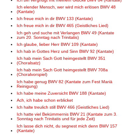
Ich bin vergnügt mit meinem Glücke BWV 84 (Kantate)
Ich elender Mensch, wer wird mich erlösen BWV 48
(Kantate)
Ich freue mich in dir BWV 133 (Kantate)
Ich freue mich in dir BWV 465 (Geistliches Lied)
Ich geh und suche mit Verlangen BWV 49 (Kantate
zum 20. Sonntag nach Trinitatis)
Ich glaube, lieber Herr BWV 109 (Kantate)
Ich hab in Gottes Herz und Sinn BWV 92 (Kantate)
Ich hab mein Sach Gott heimgestellt BWV 351
(Choralsatz)
Ich hab mein Sach Gott heimgestellt BWV 708a
(Choralvorspiel)
Ich habe genug BWV 82 (Kantate zum Fest Mariä
Reinigung)
Ich habe meine Zuversicht BWV 188 (Kantate)
Ach, ich habe schon erblicket
Ich halte treulich still BWV 466 (Geistliches Lied)
Ich hatte viel Bekümmernis BWV 21 (Kantate zum 3.
Sonntag nach Trinitatis und für jede Zeit)
Ich lasse dich nicht, du segnest mich denn BWV 157
(Kantate)