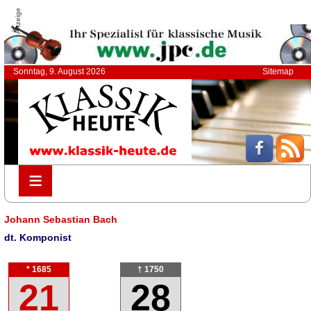
Anzeige
Sonntag, 9. August 2026
Sitemap
≡
≡
Johann Sebastian Bach
dt. Komponist
* 1685
† 1750
21
28