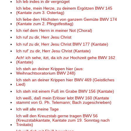
Ich leb indes in dir vergnüget
Ich lebe, mein Herze, zu deinem Ergötzen BWV 145
(Kantate zum 3. Ostertag)
Ich liebe den Höchsten von ganzem Gemüte BWV 174
(Kantate zum 2. Pfingstfesttag)
Ich rief dem Herrn in meiner Not (Choral)
Ich ruf zu dir, Herr Jesu Christ
Ich ruf zu dir, Herr Jesu Christ BWV 177 (Kantate)
Ich ruf' zu dir, Herr Jesu Christ (Kantate)
Ach! ich sehe, itzt, da ich zur Hochzeit gehe BWV 162
(Kantate)
Ich steh an deiner Krippen hier (aus:
Weihnachtsoratorium BWV 248)
Ich steh an deiner Krippen hier BWV 469 (Geistliches
Lied)
Ich steh mit einem Fuß im Grabe BWV 156 (Kantate)
Ich weiß, daß mein Erlöser lebt BWV 160 (Kantate
stammt von G. Ph. Telemann; Bach zugeschrieben)
Ich will alle meine Tage
Ich will den Kreuzstab gerne tragen BWV 56
(Kreuzstabkantate, Kantate zum 19. Sonntag nach
Trinitatis)