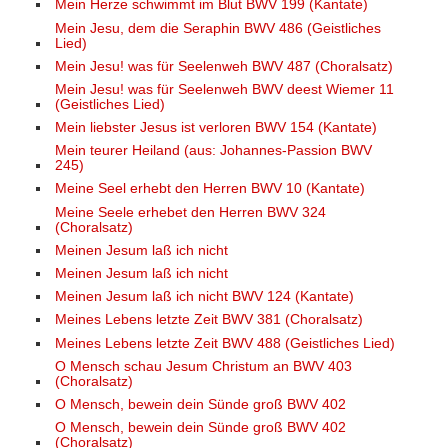
Mein Herze schwimmt im Blut BWV 199 (Kantate)
Mein Jesu, dem die Seraphin BWV 486 (Geistliches
Lied)
Mein Jesu! was für Seelenweh BWV 487 (Choralsatz)
Mein Jesu! was für Seelenweh BWV deest Wiemer 11
(Geistliches Lied)
Mein liebster Jesus ist verloren BWV 154 (Kantate)
Mein teurer Heiland (aus: Johannes-Passion BWV
245)
Meine Seel erhebt den Herren BWV 10 (Kantate)
Meine Seele erhebet den Herren BWV 324
(Choralsatz)
Meinen Jesum laß ich nicht
Meinen Jesum laß ich nicht
Meinen Jesum laß ich nicht BWV 124 (Kantate)
Meines Lebens letzte Zeit BWV 381 (Choralsatz)
Meines Lebens letzte Zeit BWV 488 (Geistliches Lied)
O Mensch schau Jesum Christum an BWV 403
(Choralsatz)
O Mensch, bewein dein Sünde groß BWV 402
O Mensch, bewein dein Sünde groß BWV 402
(Choralsatz)