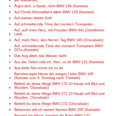
auf Wiederau)
Ärgre dich, o Seele, nicht BWV 186 (Kantate)
Auf Christi Himmelfahrt allein BWV 128 (Kantate)
Auf meinen lieben Gott
Auf schmetternde Töne der muntern Trompeten
Auf, auf! mein Herz, mit Freuden BWV 441 (Geistliches
Lied)
Auf, mein Herz, des Herren Tag BWV 145 (Choralsatz)
Auf, schmetternde Töne der muntern Trompeten BWV
207a (Kantate)
Das Aug allein das Wasser sieht
Aus der Tiefen rufe ich, Herr, zu dir BWV 131 (Kantate)
Aus tiefer Not schrei ich zu dir
Barmherziges Herze der ewigen Liebe BWV 185
(Kantate zum 4. Sonntag nach Trinitatis)
Befiehl du deine Wege BWV 270 (O Haupt voll Blut und
Wunden, Choralsatz)
Befiehl du deine Wege BWV 271 (O Haupt voll Blut und
Wunden, Choralsatz)
Befiehl du deine Wege BWV 272 (Choralsatz)
Bekennen will ich seinen Namen BWV 200 (Kantate)
Bereitet die Wege, bereitet die Bahn BWV 132