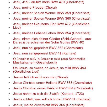
Jesu, Jesu, du bist mein BWV 470 (Choralsatz)
Jesu, meine Freude (Choral)
Jesu, meiner Seelen Wonne BWV 359 (Choralsatz)
Jesu, meiner Seelen Wonne BWV 360 (Choralsatz)
Jesu, meines Glaubens Zier BWV 472 (Geistliches
Lied)
Jesu, meines Lebens Leben BWV 354 (Choralsatz)
Jesu, nimm dich deiner Glieder (Schlußchoral - aus:
Darzu ist erschienen der Sohn Gottes BWV 40)
Jesu, nun sei gepreiset BWV 362 (Choralsatz)
Jesu, nun sei gepreiset BWV 41 (Kantate)
O Jesulein süß, o Jesulein mild (aus Schemellis
Musikalischem Gesangbuch)
Oh Jesus, so sweet, oh Jesus, so mild BWV 493
(Geistliches Lied)
Jesum laß ich nicht von mir (Choral)
Jesus Christus unser Heiland BWV 363 (Choralsatz)
Jesus Christus, unser Heiland BWV 364 (Choralsatz)
Jesus nahm zu sich die Zwölfe (Kantate, 1723)
Jesus schläft, was soll ich hoffen BWV 81 (Kantate)
Jesus, meine Zuversicht BWV 365 (Choralsatz)