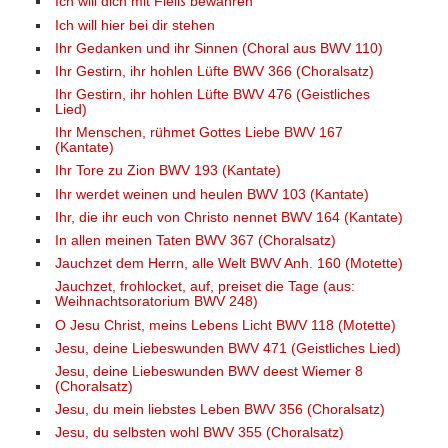
Ich will dich mit Fleiß bewahren
Ich will hier bei dir stehen
Ihr Gedanken und ihr Sinnen (Choral aus BWV 110)
Ihr Gestirn, ihr hohlen Lüfte BWV 366 (Choralsatz)
Ihr Gestirn, ihr hohlen Lüfte BWV 476 (Geistliches
Lied)
Ihr Menschen, rühmet Gottes Liebe BWV 167
(Kantate)
Ihr Tore zu Zion BWV 193 (Kantate)
Ihr werdet weinen und heulen BWV 103 (Kantate)
Ihr, die ihr euch von Christo nennet BWV 164 (Kantate)
In allen meinen Taten BWV 367 (Choralsatz)
Jauchzet dem Herrn, alle Welt BWV Anh. 160 (Motette)
Jauchzet, frohlocket, auf, preiset die Tage (aus:
Weihnachtsoratorium BWV 248)
O Jesu Christ, meins Lebens Licht BWV 118 (Motette)
Jesu, deine Liebeswunden BWV 471 (Geistliches Lied)
Jesu, deine Liebeswunden BWV deest Wiemer 8
(Choralsatz)
Jesu, du mein liebstes Leben BWV 356 (Choralsatz)
Jesu, du selbsten wohl BWV 355 (Choralsatz)