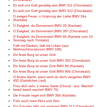
Es woll uns Gott genädig sein BWV 311 (Choralsatz)
Es woll uns Gott genädig sein BWV 312 (Choralsatz)
O ewiges Feuer, o Ursprung der Liebe BWV 34a
(Kantate)
O Ewigkeit, du Donnerwort BWV 20 (Kantate)
O Ewigkeit, du Donnerwort BWV 397 (Choralsatz)
O Ewigkeit, du Donnerwort BWV 60 (Kantate zum 24.
Sonntag nach Trinitatis)
Fallt mit Danken, fallt mit Loben (aus:
Weihnachtsoratorium BWV 248)
Ein feste Burg ist unser Gott
Ein feste Burg ist unser Gott BWV 302 (Choralsatz)
Ein feste Burg ist unser Gott BWV 80 (Kantate)
Ein feste Burg ist unser Gott BWV 80b (Choralsatz)
O finstre Nacht, wann wirst du doch vergehen BWV
492 (Geistliches Lied)
Freu dich sehr, o meine Seele (Choral - aus: Wachet!
betet! betet! wachet! BWV 70)
Die Freude reget sich BWV 36b (Kantate)
Führ auch mein Herz und Sinn
Für Freuden laßt uns springen BWV 313 (Choralsatz)