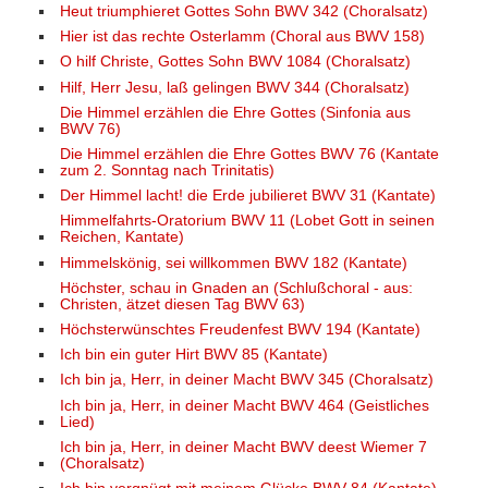
Heut triumphieret Gottes Sohn BWV 342 (Choralsatz)
Hier ist das rechte Osterlamm (Choral aus BWV 158)
O hilf Christe, Gottes Sohn BWV 1084 (Choralsatz)
Hilf, Herr Jesu, laß gelingen BWV 344 (Choralsatz)
Die Himmel erzählen die Ehre Gottes (Sinfonia aus
BWV 76)
Die Himmel erzählen die Ehre Gottes BWV 76 (Kantate
zum 2. Sonntag nach Trinitatis)
Der Himmel lacht! die Erde jubilieret BWV 31 (Kantate)
Himmelfahrts-Oratorium BWV 11 (Lobet Gott in seinen
Reichen, Kantate)
Himmelskönig, sei willkommen BWV 182 (Kantate)
Höchster, schau in Gnaden an (Schlußchoral - aus:
Christen, ätzet diesen Tag BWV 63)
Höchsterwünschtes Freudenfest BWV 194 (Kantate)
Ich bin ein guter Hirt BWV 85 (Kantate)
Ich bin ja, Herr, in deiner Macht BWV 345 (Choralsatz)
Ich bin ja, Herr, in deiner Macht BWV 464 (Geistliches
Lied)
Ich bin ja, Herr, in deiner Macht BWV deest Wiemer 7
(Choralsatz)