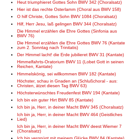
Heut triumphieret Gottes Sohn BWV 342 (Choralsatz)
Hier ist das rechte Osterlamm (Choral aus BWV 158)
O hilf Christe, Gottes Sohn BWV 1084 (Choralsatz)
Hilf, Herr Jesu, laß gelingen BWV 344 (Choralsatz)
Die Himmel erzählen die Ehre Gottes (Sinfonia aus
BWV 76)
Die Himmel erzählen die Ehre Gottes BWV 76 (Kantate
zum 2. Sonntag nach Trinitatis)
Der Himmel lacht! die Erde jubilieret BWV 31 (Kantate)
Himmelfahrts-Oratorium BWV 11 (Lobet Gott in seinen
Reichen, Kantate)
Himmelskönig, sei willkommen BWV 182 (Kantate)
Höchster, schau in Gnaden an (Schlußchoral - aus:
Christen, ätzet diesen Tag BWV 63)
Höchsterwünschtes Freudenfest BWV 194 (Kantate)
Ich bin ein guter Hirt BWV 85 (Kantate)
Ich bin ja, Herr, in deiner Macht BWV 345 (Choralsatz)
Ich bin ja, Herr, in deiner Macht BWV 464 (Geistliches
Lied)
Ich bin ja, Herr, in deiner Macht BWV deest Wiemer 7
(Choralsatz)
Ich bin vergnügt mit meinem Glücke BWV 84 (Kantate)