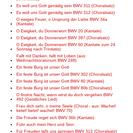
Es woll uns Gott genädig sein BWV 311 (Choralsatz)
Es woll uns Gott genädig sein BWV 312 (Choralsatz)
O ewiges Feuer, o Ursprung der Liebe BWV 34a
(Kantate)
O Ewigkeit, du Donnerwort BWV 20 (Kantate)
O Ewigkeit, du Donnerwort BWV 397 (Choralsatz)
O Ewigkeit, du Donnerwort BWV 60 (Kantate zum 24.
Sonntag nach Trinitatis)
Fallt mit Danken, fallt mit Loben (aus:
Weihnachtsoratorium BWV 248)
Ein feste Burg ist unser Gott
Ein feste Burg ist unser Gott BWV 302 (Choralsatz)
Ein feste Burg ist unser Gott BWV 80 (Kantate)
Ein feste Burg ist unser Gott BWV 80b (Choralsatz)
O finstre Nacht, wann wirst du doch vergehen BWV
492 (Geistliches Lied)
Freu dich sehr, o meine Seele (Choral - aus: Wachet!
betet! betet! wachet! BWV 70)
Die Freude reget sich BWV 36b (Kantate)
Führ auch mein Herz und Sinn
Für Freuden laßt uns springen BWV 313 (Choralsatz)