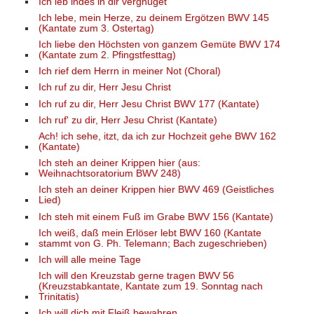
Ich leb indes in dir vergnüget
Ich lebe, mein Herze, zu deinem Ergötzen BWV 145
(Kantate zum 3. Ostertag)
Ich liebe den Höchsten von ganzem Gemüte BWV 174
(Kantate zum 2. Pfingstfesttag)
Ich rief dem Herrn in meiner Not (Choral)
Ich ruf zu dir, Herr Jesu Christ
Ich ruf zu dir, Herr Jesu Christ BWV 177 (Kantate)
Ich ruf' zu dir, Herr Jesu Christ (Kantate)
Ach! ich sehe, itzt, da ich zur Hochzeit gehe BWV 162
(Kantate)
Ich steh an deiner Krippen hier (aus:
Weihnachtsoratorium BWV 248)
Ich steh an deiner Krippen hier BWV 469 (Geistliches
Lied)
Ich steh mit einem Fuß im Grabe BWV 156 (Kantate)
Ich weiß, daß mein Erlöser lebt BWV 160 (Kantate
stammt von G. Ph. Telemann; Bach zugeschrieben)
Ich will alle meine Tage
Ich will den Kreuzstab gerne tragen BWV 56
(Kreuzstabkantate, Kantate zum 19. Sonntag nach
Trinitatis)
Ich will dich mit Fleiß bewahren