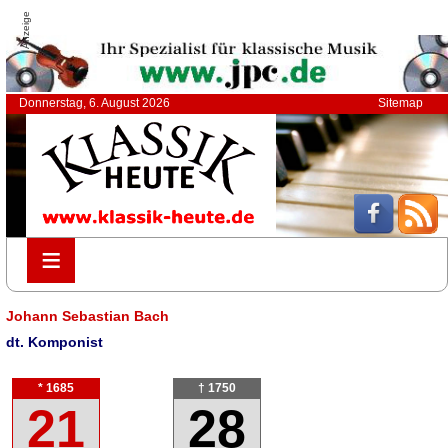
Anzeige
Donnerstag, 6. August 2026
Sitemap
≡
≡
Johann Sebastian Bach
dt. Komponist
* 1685
† 1750
21
28