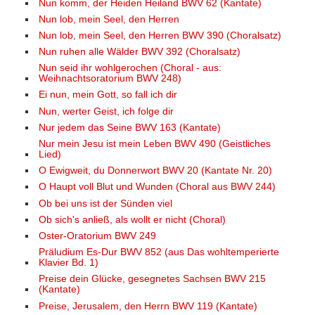
Nun komm, der Heiden Heiland BWV 62 (Kantate)
Nun lob, mein Seel, den Herren
Nun lob, mein Seel, den Herren BWV 390 (Choralsatz)
Nun ruhen alle Wälder BWV 392 (Choralsatz)
Nun seid ihr wohlgerochen (Choral - aus:
Weihnachtsoratorium BWV 248)
Ei nun, mein Gott, so fall ich dir
Nun, werter Geist, ich folge dir
Nur jedem das Seine BWV 163 (Kantate)
Nur mein Jesu ist mein Leben BWV 490 (Geistliches
Lied)
O Ewigweit, du Donnerwort BWV 20 (Kantate Nr. 20)
O Haupt voll Blut und Wunden (Choral aus BWV 244)
Ob bei uns ist der Sünden viel
Ob sich's anließ, als wollt er nicht (Choral)
Oster-Oratorium BWV 249
Präludium Es-Dur BWV 852 (aus Das wohltemperierte
Klavier Bd. 1)
Preise dein Glücke, gesegnetes Sachsen BWV 215
(Kantate)
Preise, Jerusalem, den Herrn BWV 119 (Kantate)