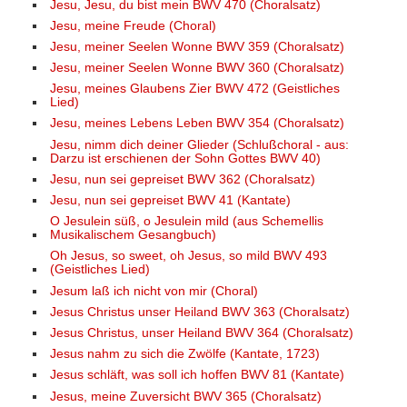
Jesu, Jesu, du bist mein BWV 470 (Choralsatz)
Jesu, meine Freude (Choral)
Jesu, meiner Seelen Wonne BWV 359 (Choralsatz)
Jesu, meiner Seelen Wonne BWV 360 (Choralsatz)
Jesu, meines Glaubens Zier BWV 472 (Geistliches
Lied)
Jesu, meines Lebens Leben BWV 354 (Choralsatz)
Jesu, nimm dich deiner Glieder (Schlußchoral - aus:
Darzu ist erschienen der Sohn Gottes BWV 40)
Jesu, nun sei gepreiset BWV 362 (Choralsatz)
Jesu, nun sei gepreiset BWV 41 (Kantate)
O Jesulein süß, o Jesulein mild (aus Schemellis
Musikalischem Gesangbuch)
Oh Jesus, so sweet, oh Jesus, so mild BWV 493
(Geistliches Lied)
Jesum laß ich nicht von mir (Choral)
Jesus Christus unser Heiland BWV 363 (Choralsatz)
Jesus Christus, unser Heiland BWV 364 (Choralsatz)
Jesus nahm zu sich die Zwölfe (Kantate, 1723)
Jesus schläft, was soll ich hoffen BWV 81 (Kantate)
Jesus, meine Zuversicht BWV 365 (Choralsatz)