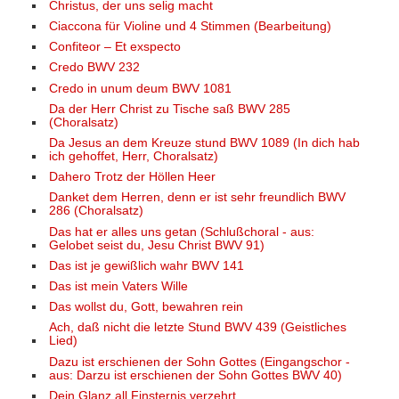
Christus, der uns selig macht
Ciaccona für Violine und 4 Stimmen (Bearbeitung)
Confiteor – Et exspecto
Credo BWV 232
Credo in unum deum BWV 1081
Da der Herr Christ zu Tische saß BWV 285
(Choralsatz)
Da Jesus an dem Kreuze stund BWV 1089 (In dich hab
ich gehoffet, Herr, Choralsatz)
Dahero Trotz der Höllen Heer
Danket dem Herren, denn er ist sehr freundlich BWV
286 (Choralsatz)
Das hat er alles uns getan (Schlußchoral - aus:
Gelobet seist du, Jesu Christ BWV 91)
Das ist je gewißlich wahr BWV 141
Das ist mein Vaters Wille
Das wollst du, Gott, bewahren rein
Ach, daß nicht die letzte Stund BWV 439 (Geistliches
Lied)
Dazu ist erschienen der Sohn Gottes (Eingangschor -
aus: Darzu ist erschienen der Sohn Gottes BWV 40)
Dein Glanz all Finsternis verzehrt