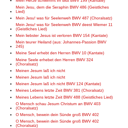
Mein Herze schwimmt im Blut BWV 199 (Kantate)
Mein Jesu, dem die Seraphin BWV 486 (Geistliches
Lied)
Mein Jesu! was für Seelenweh BWV 487 (Choralsatz)
Mein Jesu! was für Seelenweh BWV deest Wiemer 11
(Geistliches Lied)
Mein liebster Jesus ist verloren BWV 154 (Kantate)
Mein teurer Heiland (aus: Johannes-Passion BWV
245)
Meine Seel erhebt den Herren BWV 10 (Kantate)
Meine Seele erhebet den Herren BWV 324
(Choralsatz)
Meinen Jesum laß ich nicht
Meinen Jesum laß ich nicht
Meinen Jesum laß ich nicht BWV 124 (Kantate)
Meines Lebens letzte Zeit BWV 381 (Choralsatz)
Meines Lebens letzte Zeit BWV 488 (Geistliches Lied)
O Mensch schau Jesum Christum an BWV 403
(Choralsatz)
O Mensch, bewein dein Sünde groß BWV 402
O Mensch, bewein dein Sünde groß BWV 402
(Choralsatz)