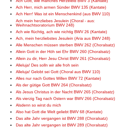
Ach Gott, wie manches Herzeleid BWV 3 (Kantate)
Ach Herr, mich armen Sünder BWV 135 (Kantate)
Ach Herr! Was ist ein Menschenkind (aus BWV 110)
Ach mein herzliebes Jesulein (Choral - aus:
Weihnachtsoratorium BWV 248)
Ach wie flüchtig, ach wie nichtig BWV 26 (Kantate)
Ach, mein herzliebstes Jesulein (Aria aus BWV 248)
Alle Menschen müssen sterben BWV 262 (Choralsatz)
Allein Gott in der Höh sei Ehr BWV 260 (Choralsatz)
Allein zu dir, Herr Jesu Christ BWV 261 (Choralsatz)
Alleluja! Des solln wir alle froh sein
Alleluja! Gelobt sei Gott (Choral aus BWV 110)
Alles nur nach Gottes Willen BWV 72 (Kantate)
Als der gütige Gott BWV 264 (Choralsatz)
Als Jesus Christus in der Nacht BWV 265 (Choralsatz)
Als vierzig Tag nach Ostern war BWV 266 (Choralsatz)
Alsdenn so wirst du mich
Also hat Gott die Welt geliebt BWV 68 (Kantate)
Das alte Jahr vergangen ist BWV 288 (Choralsatz)
Das alte Jahr vergangen ist BWV 289 (Choralsatz)