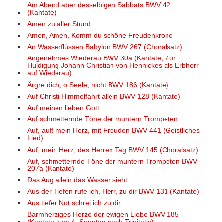
Am Abend aber desselbigen Sabbats BWV 42
(Kantate)
Amen zu aller Stund
Amen, Amen, Komm du schöne Freudenkrone
An Wasserflüssen Babylon BWV 267 (Choralsatz)
Angenehmes Wiederau BWV 30a (Kantate, Zur
Huldigung Johann Christian von Hennickes als Erbherr
auf Wiederau)
Ärgre dich, o Seele, nicht BWV 186 (Kantate)
Auf Christi Himmelfahrt allein BWV 128 (Kantate)
Auf meinen lieben Gott
Auf schmetternde Töne der muntern Trompeten
Auf, auf! mein Herz, mit Freuden BWV 441 (Geistliches
Lied)
Auf, mein Herz, des Herren Tag BWV 145 (Choralsatz)
Auf, schmetternde Töne der muntern Trompeten BWV
207a (Kantate)
Das Aug allein das Wasser sieht
Aus der Tiefen rufe ich, Herr, zu dir BWV 131 (Kantate)
Aus tiefer Not schrei ich zu dir
Barmherziges Herze der ewigen Liebe BWV 185
(Kantate zum 4. Sonntag nach Trinitatis)