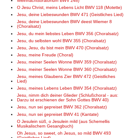
Weihnachtsoratorium BWV 248)
O Jesu Christ, meins Lebens Licht BWV 118 (Motette)
Jesu, deine Liebeswunden BWV 471 (Geistliches Lied)
Jesu, deine Liebeswunden BWV deest Wiemer 8
(Choralsatz)
Jesu, du mein liebstes Leben BWV 356 (Choralsatz)
Jesu, du selbsten wohl BWV 355 (Choralsatz)
Jesu, Jesu, du bist mein BWV 470 (Choralsatz)
Jesu, meine Freude (Choral)
Jesu, meiner Seelen Wonne BWV 359 (Choralsatz)
Jesu, meiner Seelen Wonne BWV 360 (Choralsatz)
Jesu, meines Glaubens Zier BWV 472 (Geistliches
Lied)
Jesu, meines Lebens Leben BWV 354 (Choralsatz)
Jesu, nimm dich deiner Glieder (Schlußchoral - aus:
Darzu ist erschienen der Sohn Gottes BWV 40)
Jesu, nun sei gepreiset BWV 362 (Choralsatz)
Jesu, nun sei gepreiset BWV 41 (Kantate)
O Jesulein süß, o Jesulein mild (aus Schemellis
Musikalischem Gesangbuch)
Oh Jesus, so sweet, oh Jesus, so mild BWV 493
(Geistliches Lied)