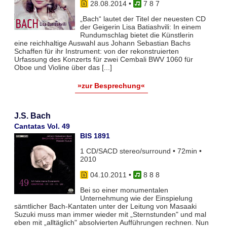
28.08.2014
•
7 8 7
„Bach“ lautet der Titel der neuesten CD
der Geigerin Lisa Batiashvili: In einem
Rundumschlag bietet die Künstlerin
eine reichhaltige Auswahl aus Johann Sebastian Bachs
Schaffen für ihr Instrument: von der rekonstruierten
Urfassung des Konzerts für zwei Cembali BWV 1060 für
Oboe und Violine über das [...]
»zur Besprechung«
J.S. Bach
Cantatas Vol. 49
BIS 1891
1 CD/SACD stereo/surround • 72min •
2010
04.10.2011
•
8 8 8
Bei so einer monumentalen
Unternehmung wie der Einspielung
sämtlicher Bach-Kantaten unter der Leitung von Masaaki
Suzuki muss man immer wieder mit „Sternstunden" und mal
eben mit „alltäglich" absolvierten Aufführungen rechnen. Nun