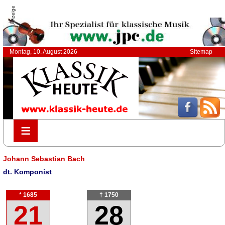
Anzeige
Montag, 10. August 2026
Sitemap
≡
≡
Johann Sebastian Bach
dt. Komponist
* 1685
† 1750
21
28