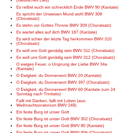
(Geistliches Lied)
Es reißet euch ein schrecklich Ende BWV 90 (Kantate)
Es spricht der Unweisen Mund wohl BWV 308
(Choralsatz)
Es stehn vor Gottes Throne BWV 309 (Choralsatz)
Es wartet alles auf dich BWV 187 (Kantate)
Es wird schier der letzte Tag herkommen BWV 310
(Choralsatz)
Es woll uns Gott genädig sein BWV 311 (Choralsatz)
Es woll uns Gott genädig sein BWV 312 (Choralsatz)
O ewiges Feuer, o Ursprung der Liebe BWV 34a
(Kantate)
O Ewigkeit, du Donnerwort BWV 20 (Kantate)
O Ewigkeit, du Donnerwort BWV 397 (Choralsatz)
O Ewigkeit, du Donnerwort BWV 60 (Kantate zum 24.
Sonntag nach Trinitatis)
Fallt mit Danken, fallt mit Loben (aus:
Weihnachtsoratorium BWV 248)
Ein feste Burg ist unser Gott
Ein feste Burg ist unser Gott BWV 302 (Choralsatz)
Ein feste Burg ist unser Gott BWV 80 (Kantate)
Ein feste Burg ist unser Gott BWV 80b (Choralsatz)