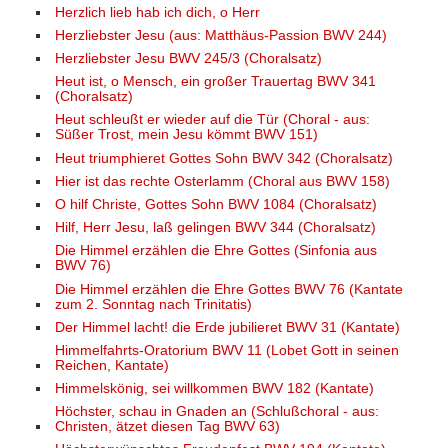
Herzlich lieb hab ich dich, o Herr
Herzliebster Jesu (aus: Matthäus-Passion BWV 244)
Herzliebster Jesu BWV 245/3 (Choralsatz)
Heut ist, o Mensch, ein großer Trauertag BWV 341
(Choralsatz)
Heut schleußt er wieder auf die Tür (Choral - aus:
Süßer Trost, mein Jesu kömmt BWV 151)
Heut triumphieret Gottes Sohn BWV 342 (Choralsatz)
Hier ist das rechte Osterlamm (Choral aus BWV 158)
O hilf Christe, Gottes Sohn BWV 1084 (Choralsatz)
Hilf, Herr Jesu, laß gelingen BWV 344 (Choralsatz)
Die Himmel erzählen die Ehre Gottes (Sinfonia aus
BWV 76)
Die Himmel erzählen die Ehre Gottes BWV 76 (Kantate
zum 2. Sonntag nach Trinitatis)
Der Himmel lacht! die Erde jubilieret BWV 31 (Kantate)
Himmelfahrts-Oratorium BWV 11 (Lobet Gott in seinen
Reichen, Kantate)
Himmelskönig, sei willkommen BWV 182 (Kantate)
Höchster, schau in Gnaden an (Schlußchoral - aus:
Christen, ätzet diesen Tag BWV 63)