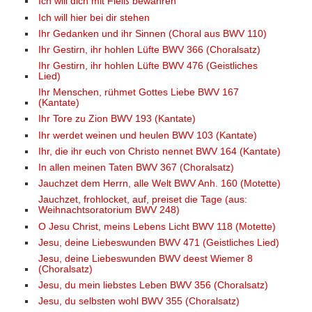
Ich will dich mit Fleiß bewahren
Ich will hier bei dir stehen
Ihr Gedanken und ihr Sinnen (Choral aus BWV 110)
Ihr Gestirn, ihr hohlen Lüfte BWV 366 (Choralsatz)
Ihr Gestirn, ihr hohlen Lüfte BWV 476 (Geistliches
Lied)
Ihr Menschen, rühmet Gottes Liebe BWV 167
(Kantate)
Ihr Tore zu Zion BWV 193 (Kantate)
Ihr werdet weinen und heulen BWV 103 (Kantate)
Ihr, die ihr euch von Christo nennet BWV 164 (Kantate)
In allen meinen Taten BWV 367 (Choralsatz)
Jauchzet dem Herrn, alle Welt BWV Anh. 160 (Motette)
Jauchzet, frohlocket, auf, preiset die Tage (aus:
Weihnachtsoratorium BWV 248)
O Jesu Christ, meins Lebens Licht BWV 118 (Motette)
Jesu, deine Liebeswunden BWV 471 (Geistliches Lied)
Jesu, deine Liebeswunden BWV deest Wiemer 8
(Choralsatz)
Jesu, du mein liebstes Leben BWV 356 (Choralsatz)
Jesu, du selbsten wohl BWV 355 (Choralsatz)