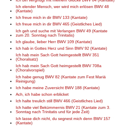
Ich bin vergnügt mit meinem Glücke BWV 84 (Kantate)
Ich elender Mensch, wer wird mich erlösen BWV 48
(Kantate)
Ich freue mich in dir BWV 133 (Kantate)
Ich freue mich in dir BWV 465 (Geistliches Lied)
Ich geh und suche mit Verlangen BWV 49 (Kantate
zum 20. Sonntag nach Trinitatis)
Ich glaube, lieber Herr BWV 109 (Kantate)
Ich hab in Gottes Herz und Sinn BWV 92 (Kantate)
Ich hab mein Sach Gott heimgestellt BWV 351
(Choralsatz)
Ich hab mein Sach Gott heimgestellt BWV 708a
(Choralvorspiel)
Ich habe genug BWV 82 (Kantate zum Fest Mariä
Reinigung)
Ich habe meine Zuversicht BWV 188 (Kantate)
Ach, ich habe schon erblicket
Ich halte treulich still BWV 466 (Geistliches Lied)
Ich hatte viel Bekümmernis BWV 21 (Kantate zum 3.
Sonntag nach Trinitatis und für jede Zeit)
Ich lasse dich nicht, du segnest mich denn BWV 157
(Kantate)