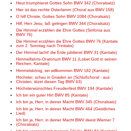
Heut triumphieret Gottes Sohn BWV 342 (Choralsatz)
Hier ist das rechte Osterlamm (Choral aus BWV 158)
O hilf Christe, Gottes Sohn BWV 1084 (Choralsatz)
Hilf, Herr Jesu, laß gelingen BWV 344 (Choralsatz)
Die Himmel erzählen die Ehre Gottes (Sinfonia aus
BWV 76)
Die Himmel erzählen die Ehre Gottes BWV 76 (Kantate
zum 2. Sonntag nach Trinitatis)
Der Himmel lacht! die Erde jubilieret BWV 31 (Kantate)
Himmelfahrts-Oratorium BWV 11 (Lobet Gott in seinen
Reichen, Kantate)
Himmelskönig, sei willkommen BWV 182 (Kantate)
Höchster, schau in Gnaden an (Schlußchoral - aus:
Christen, ätzet diesen Tag BWV 63)
Höchsterwünschtes Freudenfest BWV 194 (Kantate)
Ich bin ein guter Hirt BWV 85 (Kantate)
Ich bin ja, Herr, in deiner Macht BWV 345 (Choralsatz)
Ich bin ja, Herr, in deiner Macht BWV 464 (Geistliches
Lied)
Ich bin ja, Herr, in deiner Macht BWV deest Wiemer 7
(Choralsatz)