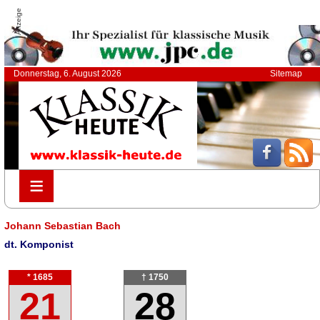
Anzeige
Donnerstag, 6. August 2026
Sitemap
≡
≡
Johann Sebastian Bach
dt. Komponist
* 1685
† 1750
21
28