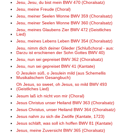
Jesu, Jesu, du bist mein BWV 470 (Choralsatz)
Jesu, meine Freude (Choral)
Jesu, meiner Seelen Wonne BWV 359 (Choralsatz)
Jesu, meiner Seelen Wonne BWV 360 (Choralsatz)
Jesu, meines Glaubens Zier BWV 472 (Geistliches
Lied)
Jesu, meines Lebens Leben BWV 354 (Choralsatz)
Jesu, nimm dich deiner Glieder (Schlußchoral - aus:
Darzu ist erschienen der Sohn Gottes BWV 40)
Jesu, nun sei gepreiset BWV 362 (Choralsatz)
Jesu, nun sei gepreiset BWV 41 (Kantate)
O Jesulein süß, o Jesulein mild (aus Schemellis
Musikalischem Gesangbuch)
Oh Jesus, so sweet, oh Jesus, so mild BWV 493
(Geistliches Lied)
Jesum laß ich nicht von mir (Choral)
Jesus Christus unser Heiland BWV 363 (Choralsatz)
Jesus Christus, unser Heiland BWV 364 (Choralsatz)
Jesus nahm zu sich die Zwölfe (Kantate, 1723)
Jesus schläft, was soll ich hoffen BWV 81 (Kantate)
Jesus, meine Zuversicht BWV 365 (Choralsatz)