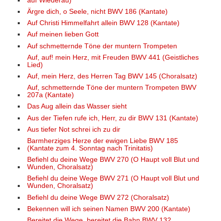
auf Wiederau)
Ärgre dich, o Seele, nicht BWV 186 (Kantate)
Auf Christi Himmelfahrt allein BWV 128 (Kantate)
Auf meinen lieben Gott
Auf schmetternde Töne der muntern Trompeten
Auf, auf! mein Herz, mit Freuden BWV 441 (Geistliches
Lied)
Auf, mein Herz, des Herren Tag BWV 145 (Choralsatz)
Auf, schmetternde Töne der muntern Trompeten BWV
207a (Kantate)
Das Aug allein das Wasser sieht
Aus der Tiefen rufe ich, Herr, zu dir BWV 131 (Kantate)
Aus tiefer Not schrei ich zu dir
Barmherziges Herze der ewigen Liebe BWV 185
(Kantate zum 4. Sonntag nach Trinitatis)
Befiehl du deine Wege BWV 270 (O Haupt voll Blut und
Wunden, Choralsatz)
Befiehl du deine Wege BWV 271 (O Haupt voll Blut und
Wunden, Choralsatz)
Befiehl du deine Wege BWV 272 (Choralsatz)
Bekennen will ich seinen Namen BWV 200 (Kantate)
Bereitet die Wege, bereitet die Bahn BWV 132