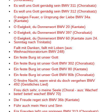
Es woll uns Gott genädig sein BWV 311 (Choralsatz)
Es woll uns Gott genädig sein BWV 312 (Choralsatz)
O ewiges Feuer, o Ursprung der Liebe BWV 34a
(Kantate)
O Ewigkeit, du Donnerwort BWV 20 (Kantate)
O Ewigkeit, du Donnerwort BWV 397 (Choralsatz)
O Ewigkeit, du Donnerwort BWV 60 (Kantate zum 24.
Sonntag nach Trinitatis)
Fallt mit Danken, fallt mit Loben (aus:
Weihnachtsoratorium BWV 248)
Ein feste Burg ist unser Gott
Ein feste Burg ist unser Gott BWV 302 (Choralsatz)
Ein feste Burg ist unser Gott BWV 80 (Kantate)
Ein feste Burg ist unser Gott BWV 80b (Choralsatz)
O finstre Nacht, wann wirst du doch vergehen BWV
492 (Geistliches Lied)
Freu dich sehr, o meine Seele (Choral - aus: Wachet!
betet! betet! wachet! BWV 70)
Die Freude reget sich BWV 36b (Kantate)
Führ auch mein Herz und Sinn
Für Freuden laßt uns springen BWV 313 (Choralsatz)