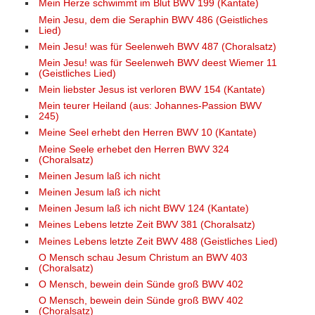
Mein Herze schwimmt im Blut BWV 199 (Kantate)
Mein Jesu, dem die Seraphin BWV 486 (Geistliches
Lied)
Mein Jesu! was für Seelenweh BWV 487 (Choralsatz)
Mein Jesu! was für Seelenweh BWV deest Wiemer 11
(Geistliches Lied)
Mein liebster Jesus ist verloren BWV 154 (Kantate)
Mein teurer Heiland (aus: Johannes-Passion BWV
245)
Meine Seel erhebt den Herren BWV 10 (Kantate)
Meine Seele erhebet den Herren BWV 324
(Choralsatz)
Meinen Jesum laß ich nicht
Meinen Jesum laß ich nicht
Meinen Jesum laß ich nicht BWV 124 (Kantate)
Meines Lebens letzte Zeit BWV 381 (Choralsatz)
Meines Lebens letzte Zeit BWV 488 (Geistliches Lied)
O Mensch schau Jesum Christum an BWV 403
(Choralsatz)
O Mensch, bewein dein Sünde groß BWV 402
O Mensch, bewein dein Sünde groß BWV 402
(Choralsatz)