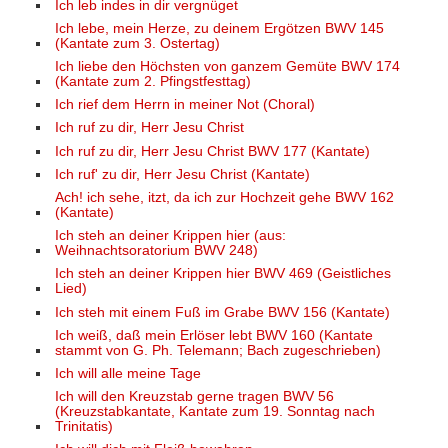
Ich leb indes in dir vergnüget
Ich lebe, mein Herze, zu deinem Ergötzen BWV 145
(Kantate zum 3. Ostertag)
Ich liebe den Höchsten von ganzem Gemüte BWV 174
(Kantate zum 2. Pfingstfesttag)
Ich rief dem Herrn in meiner Not (Choral)
Ich ruf zu dir, Herr Jesu Christ
Ich ruf zu dir, Herr Jesu Christ BWV 177 (Kantate)
Ich ruf' zu dir, Herr Jesu Christ (Kantate)
Ach! ich sehe, itzt, da ich zur Hochzeit gehe BWV 162
(Kantate)
Ich steh an deiner Krippen hier (aus:
Weihnachtsoratorium BWV 248)
Ich steh an deiner Krippen hier BWV 469 (Geistliches
Lied)
Ich steh mit einem Fuß im Grabe BWV 156 (Kantate)
Ich weiß, daß mein Erlöser lebt BWV 160 (Kantate
stammt von G. Ph. Telemann; Bach zugeschrieben)
Ich will alle meine Tage
Ich will den Kreuzstab gerne tragen BWV 56
(Kreuzstabkantate, Kantate zum 19. Sonntag nach
Trinitatis)