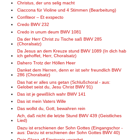
Christus, der uns selig macht
Ciaccona für Violine und 4 Stimmen (Bearbeitung)
Confiteor – Et exspecto
Credo BWV 232
Credo in unum deum BWV 1081
Da der Herr Christ zu Tische saß BWV 285
(Choralsatz)
Da Jesus an dem Kreuze stund BWV 1089 (In dich hab
ich gehoffet, Herr, Choralsatz)
Dahero Trotz der Höllen Heer
Danket dem Herren, denn er ist sehr freundlich BWV
286 (Choralsatz)
Das hat er alles uns getan (Schlußchoral - aus:
Gelobet seist du, Jesu Christ BWV 91)
Das ist je gewißlich wahr BWV 141
Das ist mein Vaters Wille
Das wollst du, Gott, bewahren rein
Ach, daß nicht die letzte Stund BWV 439 (Geistliches
Lied)
Dazu ist erschienen der Sohn Gottes (Eingangschor -
aus: Darzu ist erschienen der Sohn Gottes BWV 40)
Dein Glanz all Finsternis verzehrt