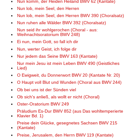
Nun komm, der Heiden Heiland BWV 62 (Kantate)
Nun lob, mein Seel, den Herren
Nun lob, mein Seel, den Herren BWV 390 (Choralsatz)
Nun ruhen alle Wälder BWV 392 (Choralsatz)
Nun seid ihr wohlgerochen (Choral - aus:
Weihnachtsoratorium BWV 248)
Ei nun, mein Gott, so fall ich dir
Nun, werter Geist, ich folge dir
Nur jedem das Seine BWV 163 (Kantate)
Nur mein Jesu ist mein Leben BWV 490 (Geistliches
Lied)
O Ewigweit, du Donnerwort BWV 20 (Kantate Nr. 20)
O Haupt voll Blut und Wunden (Choral aus BWV 244)
Ob bei uns ist der Sünden viel
Ob sich's anließ, als wollt er nicht (Choral)
Oster-Oratorium BWV 249
Präludium Es-Dur BWV 852 (aus Das wohltemperierte
Klavier Bd. 1)
Preise dein Glücke, gesegnetes Sachsen BWV 215
(Kantate)
Preise, Jerusalem, den Herrn BWV 119 (Kantate)