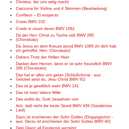
Christus, der uns selig macht
Ciaccona für Violine und 4 Stimmen (Bearbeitung)
Confiteor – Et exspecto
Credo BWV 232
Credo in unum deum BWV 1081
Da der Herr Christ zu Tische saß BWV 285
(Choralsatz)
Da Jesus an dem Kreuze stund BWV 1089 (In dich hab
ich gehoffet, Herr, Choralsatz)
Dahero Trotz der Höllen Heer
Danket dem Herren, denn er ist sehr freundlich BWV
286 (Choralsatz)
Das hat er alles uns getan (Schlußchoral - aus:
Gelobet seist du, Jesu Christ BWV 91)
Das ist je gewißlich wahr BWV 141
Das ist mein Vaters Wille
Das wollst du, Gott, bewahren rein
Ach, daß nicht die letzte Stund BWV 439 (Geistliches
Lied)
Dazu ist erschienen der Sohn Gottes (Eingangschor -
aus: Darzu ist erschienen der Sohn Gottes BWV 40)
Dein Glanz all Finsternis verzehrt