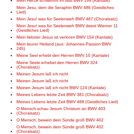
Mein Herze schwimmt im Blut BWV 199 (Kantate)
Mein Jesu, dem die Seraphin BWV 486 (Geistliches
Lied)
Mein Jesu! was für Seelenweh BWV 487 (Choralsatz)
Mein Jesu! was für Seelenweh BWV deest Wiemer 11
(Geistliches Lied)
Mein liebster Jesus ist verloren BWV 154 (Kantate)
Mein teurer Heiland (aus: Johannes-Passion BWV
245)
Meine Seel erhebt den Herren BWV 10 (Kantate)
Meine Seele erhebet den Herren BWV 324
(Choralsatz)
Meinen Jesum laß ich nicht
Meinen Jesum laß ich nicht
Meinen Jesum laß ich nicht BWV 124 (Kantate)
Meines Lebens letzte Zeit BWV 381 (Choralsatz)
Meines Lebens letzte Zeit BWV 488 (Geistliches Lied)
O Mensch schau Jesum Christum an BWV 403
(Choralsatz)
O Mensch, bewein dein Sünde groß BWV 402
O Mensch, bewein dein Sünde groß BWV 402
(Choralsatz)