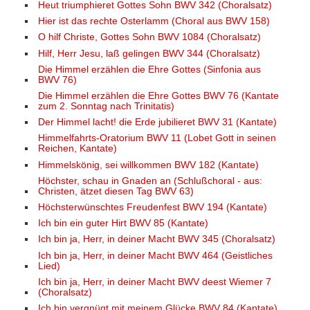
Heut triumphieret Gottes Sohn BWV 342 (Choralsatz)
Hier ist das rechte Osterlamm (Choral aus BWV 158)
O hilf Christe, Gottes Sohn BWV 1084 (Choralsatz)
Hilf, Herr Jesu, laß gelingen BWV 344 (Choralsatz)
Die Himmel erzählen die Ehre Gottes (Sinfonia aus
BWV 76)
Die Himmel erzählen die Ehre Gottes BWV 76 (Kantate
zum 2. Sonntag nach Trinitatis)
Der Himmel lacht! die Erde jubilieret BWV 31 (Kantate)
Himmelfahrts-Oratorium BWV 11 (Lobet Gott in seinen
Reichen, Kantate)
Himmelskönig, sei willkommen BWV 182 (Kantate)
Höchster, schau in Gnaden an (Schlußchoral - aus:
Christen, ätzet diesen Tag BWV 63)
Höchsterwünschtes Freudenfest BWV 194 (Kantate)
Ich bin ein guter Hirt BWV 85 (Kantate)
Ich bin ja, Herr, in deiner Macht BWV 345 (Choralsatz)
Ich bin ja, Herr, in deiner Macht BWV 464 (Geistliches
Lied)
Ich bin ja, Herr, in deiner Macht BWV deest Wiemer 7
(Choralsatz)
Ich bin vergnügt mit meinem Glücke BWV 84 (Kantate)