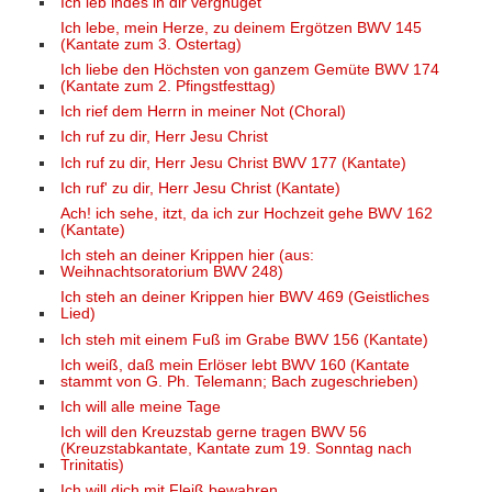
Ich leb indes in dir vergnüget
Ich lebe, mein Herze, zu deinem Ergötzen BWV 145
(Kantate zum 3. Ostertag)
Ich liebe den Höchsten von ganzem Gemüte BWV 174
(Kantate zum 2. Pfingstfesttag)
Ich rief dem Herrn in meiner Not (Choral)
Ich ruf zu dir, Herr Jesu Christ
Ich ruf zu dir, Herr Jesu Christ BWV 177 (Kantate)
Ich ruf' zu dir, Herr Jesu Christ (Kantate)
Ach! ich sehe, itzt, da ich zur Hochzeit gehe BWV 162
(Kantate)
Ich steh an deiner Krippen hier (aus:
Weihnachtsoratorium BWV 248)
Ich steh an deiner Krippen hier BWV 469 (Geistliches
Lied)
Ich steh mit einem Fuß im Grabe BWV 156 (Kantate)
Ich weiß, daß mein Erlöser lebt BWV 160 (Kantate
stammt von G. Ph. Telemann; Bach zugeschrieben)
Ich will alle meine Tage
Ich will den Kreuzstab gerne tragen BWV 56
(Kreuzstabkantate, Kantate zum 19. Sonntag nach
Trinitatis)
Ich will dich mit Fleiß bewahren