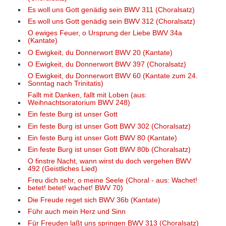
Es woll uns Gott genädig sein BWV 311 (Choralsatz)
Es woll uns Gott genädig sein BWV 312 (Choralsatz)
O ewiges Feuer, o Ursprung der Liebe BWV 34a
(Kantate)
O Ewigkeit, du Donnerwort BWV 20 (Kantate)
O Ewigkeit, du Donnerwort BWV 397 (Choralsatz)
O Ewigkeit, du Donnerwort BWV 60 (Kantate zum 24.
Sonntag nach Trinitatis)
Fallt mit Danken, fallt mit Loben (aus:
Weihnachtsoratorium BWV 248)
Ein feste Burg ist unser Gott
Ein feste Burg ist unser Gott BWV 302 (Choralsatz)
Ein feste Burg ist unser Gott BWV 80 (Kantate)
Ein feste Burg ist unser Gott BWV 80b (Choralsatz)
O finstre Nacht, wann wirst du doch vergehen BWV
492 (Geistliches Lied)
Freu dich sehr, o meine Seele (Choral - aus: Wachet!
betet! betet! wachet! BWV 70)
Die Freude reget sich BWV 36b (Kantate)
Führ auch mein Herz und Sinn
Für Freuden laßt uns springen BWV 313 (Choralsatz)