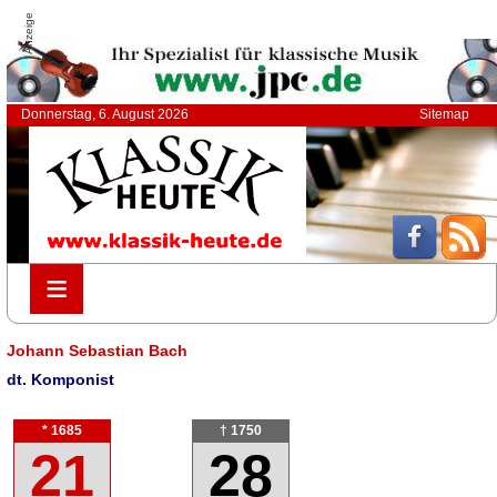
Anzeige
Donnerstag, 6. August 2026
Sitemap
≡
≡
Johann Sebastian Bach
dt. Komponist
* 1685
† 1750
21
28