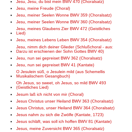
Jesu, Jesu, du bist mein BWV 470 (Choralsatz)
Jesu, meine Freude (Choral)
Jesu, meiner Seelen Wonne BWV 359 (Choralsatz)
Jesu, meiner Seelen Wonne BWV 360 (Choralsatz)
Jesu, meines Glaubens Zier BWV 472 (Geistliches
Lied)
Jesu, meines Lebens Leben BWV 354 (Choralsatz)
Jesu, nimm dich deiner Glieder (Schlußchoral - aus:
Darzu ist erschienen der Sohn Gottes BWV 40)
Jesu, nun sei gepreiset BWV 362 (Choralsatz)
Jesu, nun sei gepreiset BWV 41 (Kantate)
O Jesulein süß, o Jesulein mild (aus Schemellis
Musikalischem Gesangbuch)
Oh Jesus, so sweet, oh Jesus, so mild BWV 493
(Geistliches Lied)
Jesum laß ich nicht von mir (Choral)
Jesus Christus unser Heiland BWV 363 (Choralsatz)
Jesus Christus, unser Heiland BWV 364 (Choralsatz)
Jesus nahm zu sich die Zwölfe (Kantate, 1723)
Jesus schläft, was soll ich hoffen BWV 81 (Kantate)
Jesus, meine Zuversicht BWV 365 (Choralsatz)