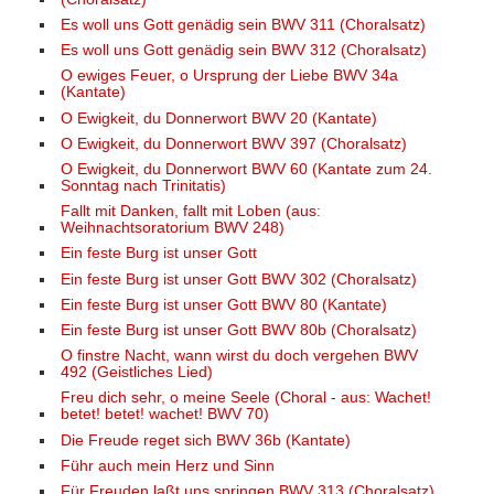
Es woll uns Gott genädig sein BWV 311 (Choralsatz)
Es woll uns Gott genädig sein BWV 312 (Choralsatz)
O ewiges Feuer, o Ursprung der Liebe BWV 34a
(Kantate)
O Ewigkeit, du Donnerwort BWV 20 (Kantate)
O Ewigkeit, du Donnerwort BWV 397 (Choralsatz)
O Ewigkeit, du Donnerwort BWV 60 (Kantate zum 24.
Sonntag nach Trinitatis)
Fallt mit Danken, fallt mit Loben (aus:
Weihnachtsoratorium BWV 248)
Ein feste Burg ist unser Gott
Ein feste Burg ist unser Gott BWV 302 (Choralsatz)
Ein feste Burg ist unser Gott BWV 80 (Kantate)
Ein feste Burg ist unser Gott BWV 80b (Choralsatz)
O finstre Nacht, wann wirst du doch vergehen BWV
492 (Geistliches Lied)
Freu dich sehr, o meine Seele (Choral - aus: Wachet!
betet! betet! wachet! BWV 70)
Die Freude reget sich BWV 36b (Kantate)
Führ auch mein Herz und Sinn
Für Freuden laßt uns springen BWV 313 (Choralsatz)