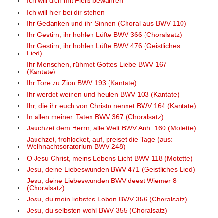
Ich will dich mit Fleiß bewahren
Ich will hier bei dir stehen
Ihr Gedanken und ihr Sinnen (Choral aus BWV 110)
Ihr Gestirn, ihr hohlen Lüfte BWV 366 (Choralsatz)
Ihr Gestirn, ihr hohlen Lüfte BWV 476 (Geistliches
Lied)
Ihr Menschen, rühmet Gottes Liebe BWV 167
(Kantate)
Ihr Tore zu Zion BWV 193 (Kantate)
Ihr werdet weinen und heulen BWV 103 (Kantate)
Ihr, die ihr euch von Christo nennet BWV 164 (Kantate)
In allen meinen Taten BWV 367 (Choralsatz)
Jauchzet dem Herrn, alle Welt BWV Anh. 160 (Motette)
Jauchzet, frohlocket, auf, preiset die Tage (aus:
Weihnachtsoratorium BWV 248)
O Jesu Christ, meins Lebens Licht BWV 118 (Motette)
Jesu, deine Liebeswunden BWV 471 (Geistliches Lied)
Jesu, deine Liebeswunden BWV deest Wiemer 8
(Choralsatz)
Jesu, du mein liebstes Leben BWV 356 (Choralsatz)
Jesu, du selbsten wohl BWV 355 (Choralsatz)