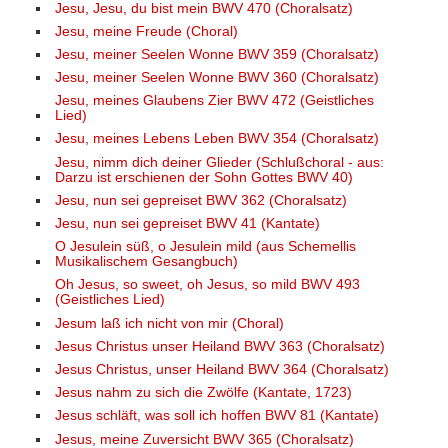
Jesu, Jesu, du bist mein BWV 470 (Choralsatz)
Jesu, meine Freude (Choral)
Jesu, meiner Seelen Wonne BWV 359 (Choralsatz)
Jesu, meiner Seelen Wonne BWV 360 (Choralsatz)
Jesu, meines Glaubens Zier BWV 472 (Geistliches
Lied)
Jesu, meines Lebens Leben BWV 354 (Choralsatz)
Jesu, nimm dich deiner Glieder (Schlußchoral - aus:
Darzu ist erschienen der Sohn Gottes BWV 40)
Jesu, nun sei gepreiset BWV 362 (Choralsatz)
Jesu, nun sei gepreiset BWV 41 (Kantate)
O Jesulein süß, o Jesulein mild (aus Schemellis
Musikalischem Gesangbuch)
Oh Jesus, so sweet, oh Jesus, so mild BWV 493
(Geistliches Lied)
Jesum laß ich nicht von mir (Choral)
Jesus Christus unser Heiland BWV 363 (Choralsatz)
Jesus Christus, unser Heiland BWV 364 (Choralsatz)
Jesus nahm zu sich die Zwölfe (Kantate, 1723)
Jesus schläft, was soll ich hoffen BWV 81 (Kantate)
Jesus, meine Zuversicht BWV 365 (Choralsatz)