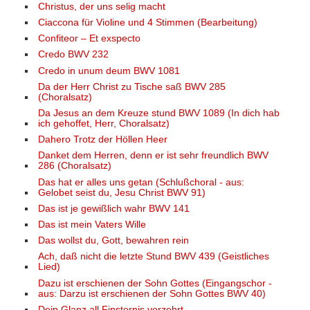
Christus, der uns selig macht
Ciaccona für Violine und 4 Stimmen (Bearbeitung)
Confiteor – Et exspecto
Credo BWV 232
Credo in unum deum BWV 1081
Da der Herr Christ zu Tische saß BWV 285
(Choralsatz)
Da Jesus an dem Kreuze stund BWV 1089 (In dich hab
ich gehoffet, Herr, Choralsatz)
Dahero Trotz der Höllen Heer
Danket dem Herren, denn er ist sehr freundlich BWV
286 (Choralsatz)
Das hat er alles uns getan (Schlußchoral - aus:
Gelobet seist du, Jesu Christ BWV 91)
Das ist je gewißlich wahr BWV 141
Das ist mein Vaters Wille
Das wollst du, Gott, bewahren rein
Ach, daß nicht die letzte Stund BWV 439 (Geistliches
Lied)
Dazu ist erschienen der Sohn Gottes (Eingangschor -
aus: Darzu ist erschienen der Sohn Gottes BWV 40)
Dein Glanz all Finsternis verzehrt