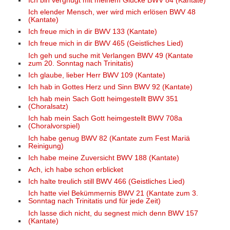
Ich bin vergnügt mit meinem Glücke BWV 84 (Kantate)
Ich elender Mensch, wer wird mich erlösen BWV 48
(Kantate)
Ich freue mich in dir BWV 133 (Kantate)
Ich freue mich in dir BWV 465 (Geistliches Lied)
Ich geh und suche mit Verlangen BWV 49 (Kantate
zum 20. Sonntag nach Trinitatis)
Ich glaube, lieber Herr BWV 109 (Kantate)
Ich hab in Gottes Herz und Sinn BWV 92 (Kantate)
Ich hab mein Sach Gott heimgestellt BWV 351
(Choralsatz)
Ich hab mein Sach Gott heimgestellt BWV 708a
(Choralvorspiel)
Ich habe genug BWV 82 (Kantate zum Fest Mariä
Reinigung)
Ich habe meine Zuversicht BWV 188 (Kantate)
Ach, ich habe schon erblicket
Ich halte treulich still BWV 466 (Geistliches Lied)
Ich hatte viel Bekümmernis BWV 21 (Kantate zum 3.
Sonntag nach Trinitatis und für jede Zeit)
Ich lasse dich nicht, du segnest mich denn BWV 157
(Kantate)