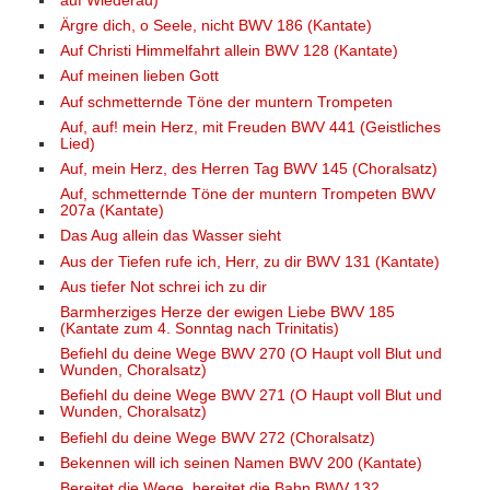
auf Wiederau)
Ärgre dich, o Seele, nicht BWV 186 (Kantate)
Auf Christi Himmelfahrt allein BWV 128 (Kantate)
Auf meinen lieben Gott
Auf schmetternde Töne der muntern Trompeten
Auf, auf! mein Herz, mit Freuden BWV 441 (Geistliches
Lied)
Auf, mein Herz, des Herren Tag BWV 145 (Choralsatz)
Auf, schmetternde Töne der muntern Trompeten BWV
207a (Kantate)
Das Aug allein das Wasser sieht
Aus der Tiefen rufe ich, Herr, zu dir BWV 131 (Kantate)
Aus tiefer Not schrei ich zu dir
Barmherziges Herze der ewigen Liebe BWV 185
(Kantate zum 4. Sonntag nach Trinitatis)
Befiehl du deine Wege BWV 270 (O Haupt voll Blut und
Wunden, Choralsatz)
Befiehl du deine Wege BWV 271 (O Haupt voll Blut und
Wunden, Choralsatz)
Befiehl du deine Wege BWV 272 (Choralsatz)
Bekennen will ich seinen Namen BWV 200 (Kantate)
Bereitet die Wege, bereitet die Bahn BWV 132