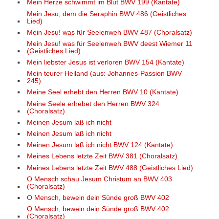
Mein Herze schwimmt im Blut BWV 199 (Kantate)
Mein Jesu, dem die Seraphin BWV 486 (Geistliches
Lied)
Mein Jesu! was für Seelenweh BWV 487 (Choralsatz)
Mein Jesu! was für Seelenweh BWV deest Wiemer 11
(Geistliches Lied)
Mein liebster Jesus ist verloren BWV 154 (Kantate)
Mein teurer Heiland (aus: Johannes-Passion BWV
245)
Meine Seel erhebt den Herren BWV 10 (Kantate)
Meine Seele erhebet den Herren BWV 324
(Choralsatz)
Meinen Jesum laß ich nicht
Meinen Jesum laß ich nicht
Meinen Jesum laß ich nicht BWV 124 (Kantate)
Meines Lebens letzte Zeit BWV 381 (Choralsatz)
Meines Lebens letzte Zeit BWV 488 (Geistliches Lied)
O Mensch schau Jesum Christum an BWV 403
(Choralsatz)
O Mensch, bewein dein Sünde groß BWV 402
O Mensch, bewein dein Sünde groß BWV 402
(Choralsatz)