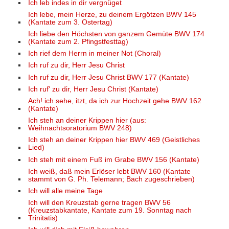
Ich leb indes in dir vergnüget
Ich lebe, mein Herze, zu deinem Ergötzen BWV 145
(Kantate zum 3. Ostertag)
Ich liebe den Höchsten von ganzem Gemüte BWV 174
(Kantate zum 2. Pfingstfesttag)
Ich rief dem Herrn in meiner Not (Choral)
Ich ruf zu dir, Herr Jesu Christ
Ich ruf zu dir, Herr Jesu Christ BWV 177 (Kantate)
Ich ruf' zu dir, Herr Jesu Christ (Kantate)
Ach! ich sehe, itzt, da ich zur Hochzeit gehe BWV 162
(Kantate)
Ich steh an deiner Krippen hier (aus:
Weihnachtsoratorium BWV 248)
Ich steh an deiner Krippen hier BWV 469 (Geistliches
Lied)
Ich steh mit einem Fuß im Grabe BWV 156 (Kantate)
Ich weiß, daß mein Erlöser lebt BWV 160 (Kantate
stammt von G. Ph. Telemann; Bach zugeschrieben)
Ich will alle meine Tage
Ich will den Kreuzstab gerne tragen BWV 56
(Kreuzstabkantate, Kantate zum 19. Sonntag nach
Trinitatis)