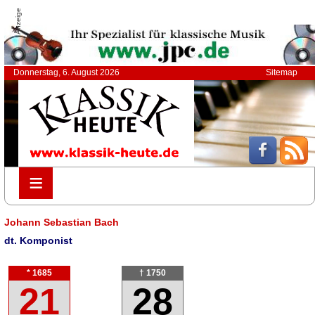
Anzeige
Donnerstag, 6. August 2026
Sitemap
≡
≡
Johann Sebastian Bach
dt. Komponist
* 1685
† 1750
21
28