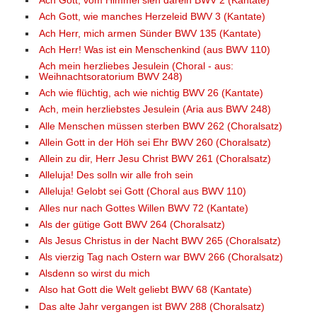
Ach Gott, vom Himmel sieh darein BWV 2 (Kantate)
Ach Gott, wie manches Herzeleid BWV 3 (Kantate)
Ach Herr, mich armen Sünder BWV 135 (Kantate)
Ach Herr! Was ist ein Menschenkind (aus BWV 110)
Ach mein herzliebes Jesulein (Choral - aus:
Weihnachtsoratorium BWV 248)
Ach wie flüchtig, ach wie nichtig BWV 26 (Kantate)
Ach, mein herzliebstes Jesulein (Aria aus BWV 248)
Alle Menschen müssen sterben BWV 262 (Choralsatz)
Allein Gott in der Höh sei Ehr BWV 260 (Choralsatz)
Allein zu dir, Herr Jesu Christ BWV 261 (Choralsatz)
Alleluja! Des solln wir alle froh sein
Alleluja! Gelobt sei Gott (Choral aus BWV 110)
Alles nur nach Gottes Willen BWV 72 (Kantate)
Als der gütige Gott BWV 264 (Choralsatz)
Als Jesus Christus in der Nacht BWV 265 (Choralsatz)
Als vierzig Tag nach Ostern war BWV 266 (Choralsatz)
Alsdenn so wirst du mich
Also hat Gott die Welt geliebt BWV 68 (Kantate)
Das alte Jahr vergangen ist BWV 288 (Choralsatz)