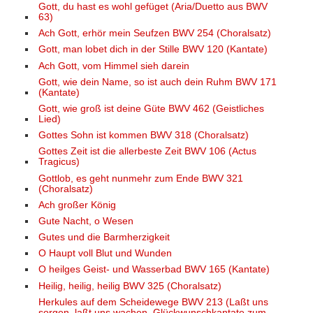
Gott, du hast es wohl gefüget (Aria/Duetto aus BWV
63)
Ach Gott, erhör mein Seufzen BWV 254 (Choralsatz)
Gott, man lobet dich in der Stille BWV 120 (Kantate)
Ach Gott, vom Himmel sieh darein
Gott, wie dein Name, so ist auch dein Ruhm BWV 171
(Kantate)
Gott, wie groß ist deine Güte BWV 462 (Geistliches
Lied)
Gottes Sohn ist kommen BWV 318 (Choralsatz)
Gottes Zeit ist die allerbeste Zeit BWV 106 (Actus
Tragicus)
Gottlob, es geht nunmehr zum Ende BWV 321
(Choralsatz)
Ach großer König
Gute Nacht, o Wesen
Gutes und die Barmherzigkeit
O Haupt voll Blut und Wunden
O heilges Geist- und Wasserbad BWV 165 (Kantate)
Heilig, heilig, heilig BWV 325 (Choralsatz)
Herkules auf dem Scheidewege BWV 213 (Laßt uns
sorgen, laßt uns wachen, Glückwunschkantate zum