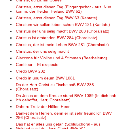
Christe, du Lamm Gottes
Christen, ätzet diesen Tag (Eingangschor - aus: Nun
komm, der Heiden Heiland BWV 61)
Christen, ätzet diesen Tag BWV 63 (Kantate)
Christum wir sollen loben schon BWV 121 (Kantate)
Christus der uns selig macht BWV 283 (Choralsatz)
Christus ist erstanden BWV 284 (Choralsatz)
Christus, der ist mein Leben BWV 281 (Choralsatz)
Christus, der uns selig macht
Ciaccona für Violine und 4 Stimmen (Bearbeitung)
Confiteor – Et exspecto
Credo BWV 232
Credo in unum deum BWV 1081
Da der Herr Christ zu Tische saß BWV 285
(Choralsatz)
Da Jesus an dem Kreuze stund BWV 1089 (In dich hab
ich gehoffet, Herr, Choralsatz)
Dahero Trotz der Höllen Heer
Danket dem Herren, denn er ist sehr freundlich BWV
286 (Choralsatz)
Das hat er alles uns getan (Schlußchoral - aus:
Gelobet seist du, Jesu Christ BWV 91)