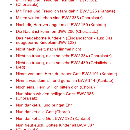
Mit Fried und Freud fahr ich dahin BWV 382
(Choralsatz)
Mit Fried und Freud ich fahr dahin BWV 125 (Kantate)
Mitten wir im Leben sind BWV 383 (Choralsatz)
Nach dir, Herr verlanget mich BWV 150 (Kantate)
Die Nacht ist kommen BWV 296 (Choralsatz)
Das neugeborne Kindelein (Eingangschor - aus: Das
neugeborne Kindelein BWV 122)
Nicht nach Welt, nach Himmel nicht
Nicht so traurig, nicht so sehr BWV 384 (Choralsatz)
Nicht so traurig, nicht so sehr BWV 489 (Geistliches
Lied)
Nimm von uns, Herr, du treuer Gott BWV 101 (Kantate)
Nimm, was dein ist, und gehe hin BWV 144 (Kantate)
Noch eins, Herr, will ich bitten dich (Choral)
Nun bitten wir den heiligen Geist BWV 385
(Choralsatz)
Nun danket all und bringet Ehr
Nun danket alle Gott (Choral)
Nun danket alle Gott BWV 192 (Kantate)
Nun freut euch, Gottes Kinder all BWV 387
(Choralsatz)