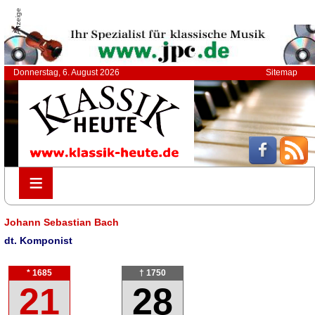
Anzeige
Donnerstag, 6. August 2026
Sitemap
≡
≡
Johann Sebastian Bach
dt. Komponist
* 1685
† 1750
21
28