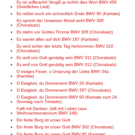
Es ist vollbracht! Vergiß ja nichht dies Wort BWV 458
(Geistliches Lied)
Es reißet euch ein schrecklich Ende BWV 90 (Kantate)
Es spricht der Unweisen Mund wohl BWV 308
(Choralsatz)
Es stehn vor Gottes Throne BWV 309 (Choralsatz)
Es wartet alles auf dich BWV 187 (Kantate)
Es wird schier der letzte Tag herkommen BWV 310
(Choralsatz)
Es woll uns Gott genädig sein BWV 311 (Choralsatz)
Es woll uns Gott genädig sein BWV 312 (Choralsatz)
O ewiges Feuer, o Ursprung der Liebe BWV 34a
(Kantate)
O Ewigkeit, du Donnerwort BWV 20 (Kantate)
O Ewigkeit, du Donnerwort BWV 397 (Choralsatz)
O Ewigkeit, du Donnerwort BWV 60 (Kantate zum 24.
Sonntag nach Trinitatis)
Fallt mit Danken, fallt mit Loben (aus:
Weihnachtsoratorium BWV 248)
Ein feste Burg ist unser Gott
Ein feste Burg ist unser Gott BWV 302 (Choralsatz)
Ein feste Burg ist unser Gott BWV 80 (Kantate)