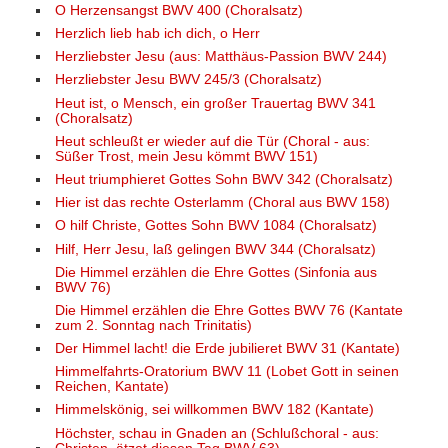
O Herzensangst BWV 400 (Choralsatz)
Herzlich lieb hab ich dich, o Herr
Herzliebster Jesu (aus: Matthäus-Passion BWV 244)
Herzliebster Jesu BWV 245/3 (Choralsatz)
Heut ist, o Mensch, ein großer Trauertag BWV 341
(Choralsatz)
Heut schleußt er wieder auf die Tür (Choral - aus:
Süßer Trost, mein Jesu kömmt BWV 151)
Heut triumphieret Gottes Sohn BWV 342 (Choralsatz)
Hier ist das rechte Osterlamm (Choral aus BWV 158)
O hilf Christe, Gottes Sohn BWV 1084 (Choralsatz)
Hilf, Herr Jesu, laß gelingen BWV 344 (Choralsatz)
Die Himmel erzählen die Ehre Gottes (Sinfonia aus
BWV 76)
Die Himmel erzählen die Ehre Gottes BWV 76 (Kantate
zum 2. Sonntag nach Trinitatis)
Der Himmel lacht! die Erde jubilieret BWV 31 (Kantate)
Himmelfahrts-Oratorium BWV 11 (Lobet Gott in seinen
Reichen, Kantate)
Himmelskönig, sei willkommen BWV 182 (Kantate)
Höchster, schau in Gnaden an (Schlußchoral - aus: