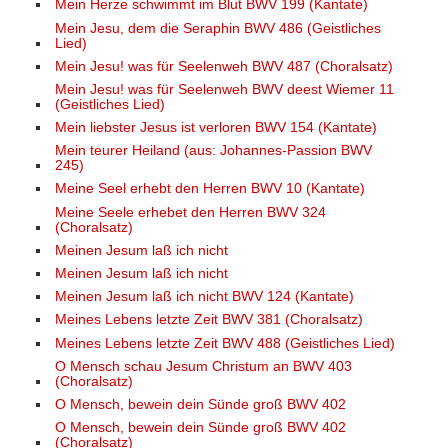
Mein Herze schwimmt im Blut BWV 199 (Kantate)
Mein Jesu, dem die Seraphin BWV 486 (Geistliches
Lied)
Mein Jesu! was für Seelenweh BWV 487 (Choralsatz)
Mein Jesu! was für Seelenweh BWV deest Wiemer 11
(Geistliches Lied)
Mein liebster Jesus ist verloren BWV 154 (Kantate)
Mein teurer Heiland (aus: Johannes-Passion BWV
245)
Meine Seel erhebt den Herren BWV 10 (Kantate)
Meine Seele erhebet den Herren BWV 324
(Choralsatz)
Meinen Jesum laß ich nicht
Meinen Jesum laß ich nicht
Meinen Jesum laß ich nicht BWV 124 (Kantate)
Meines Lebens letzte Zeit BWV 381 (Choralsatz)
Meines Lebens letzte Zeit BWV 488 (Geistliches Lied)
O Mensch schau Jesum Christum an BWV 403
(Choralsatz)
O Mensch, bewein dein Sünde groß BWV 402
O Mensch, bewein dein Sünde groß BWV 402
(Choralsatz)