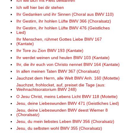
Ich will dich mit Fleiß bewahren
Ich will hier bei dir stehen
Ihr Gedanken und ihr Sinnen (Choral aus BWV 110)
Ihr Gestirn, ihr hohlen Lüfte BWV 366 (Choralsatz)
Ihr Gestirn, ihr hohlen Lüfte BWV 476 (Geistliches
Lied)
Ihr Menschen, rühmet Gottes Liebe BWV 167
(Kantate)
Ihr Tore zu Zion BWV 193 (Kantate)
Ihr werdet weinen und heulen BWV 103 (Kantate)
Ihr, die ihr euch von Christo nennet BWV 164 (Kantate)
In allen meinen Taten BWV 367 (Choralsatz)
Jauchzet dem Herrn, alle Welt BWV Anh. 160 (Motette)
Jauchzet, frohlocket, auf, preiset die Tage (aus:
Weihnachtsoratorium BWV 248)
O Jesu Christ, meins Lebens Licht BWV 118 (Motette)
Jesu, deine Liebeswunden BWV 471 (Geistliches Lied)
Jesu, deine Liebeswunden BWV deest Wiemer 8
(Choralsatz)
Jesu, du mein liebstes Leben BWV 356 (Choralsatz)
Jesu, du selbsten wohl BWV 355 (Choralsatz)