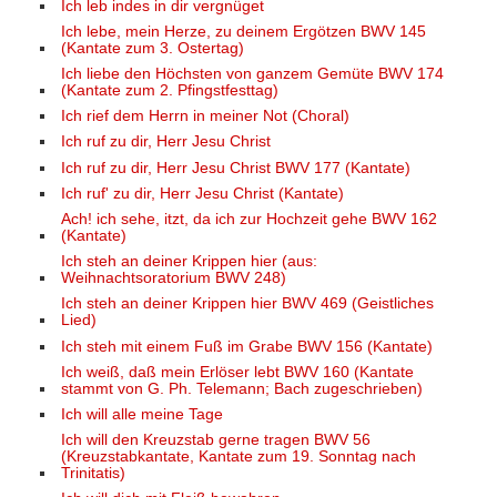
Ich leb indes in dir vergnüget
Ich lebe, mein Herze, zu deinem Ergötzen BWV 145
(Kantate zum 3. Ostertag)
Ich liebe den Höchsten von ganzem Gemüte BWV 174
(Kantate zum 2. Pfingstfesttag)
Ich rief dem Herrn in meiner Not (Choral)
Ich ruf zu dir, Herr Jesu Christ
Ich ruf zu dir, Herr Jesu Christ BWV 177 (Kantate)
Ich ruf' zu dir, Herr Jesu Christ (Kantate)
Ach! ich sehe, itzt, da ich zur Hochzeit gehe BWV 162
(Kantate)
Ich steh an deiner Krippen hier (aus:
Weihnachtsoratorium BWV 248)
Ich steh an deiner Krippen hier BWV 469 (Geistliches
Lied)
Ich steh mit einem Fuß im Grabe BWV 156 (Kantate)
Ich weiß, daß mein Erlöser lebt BWV 160 (Kantate
stammt von G. Ph. Telemann; Bach zugeschrieben)
Ich will alle meine Tage
Ich will den Kreuzstab gerne tragen BWV 56
(Kreuzstabkantate, Kantate zum 19. Sonntag nach
Trinitatis)