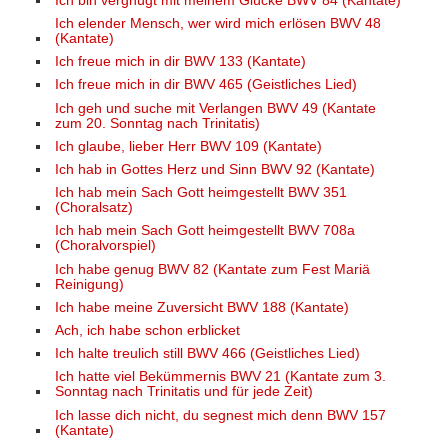
Ich bin vergnügt mit meinem Glücke BWV 84 (Kantate)
Ich elender Mensch, wer wird mich erlösen BWV 48
(Kantate)
Ich freue mich in dir BWV 133 (Kantate)
Ich freue mich in dir BWV 465 (Geistliches Lied)
Ich geh und suche mit Verlangen BWV 49 (Kantate
zum 20. Sonntag nach Trinitatis)
Ich glaube, lieber Herr BWV 109 (Kantate)
Ich hab in Gottes Herz und Sinn BWV 92 (Kantate)
Ich hab mein Sach Gott heimgestellt BWV 351
(Choralsatz)
Ich hab mein Sach Gott heimgestellt BWV 708a
(Choralvorspiel)
Ich habe genug BWV 82 (Kantate zum Fest Mariä
Reinigung)
Ich habe meine Zuversicht BWV 188 (Kantate)
Ach, ich habe schon erblicket
Ich halte treulich still BWV 466 (Geistliches Lied)
Ich hatte viel Bekümmernis BWV 21 (Kantate zum 3.
Sonntag nach Trinitatis und für jede Zeit)
Ich lasse dich nicht, du segnest mich denn BWV 157
(Kantate)