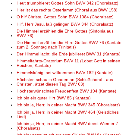
Heut triumphieret Gottes Sohn BWV 342 (Choralsatz)
Hier ist das rechte Osterlamm (Choral aus BWV 158)
O hilf Christe, Gottes Sohn BWV 1084 (Choralsatz)
Hilf, Herr Jesu, laß gelingen BWV 344 (Choralsatz)
Die Himmel erzählen die Ehre Gottes (Sinfonia aus
BWV 76)
Die Himmel erzählen die Ehre Gottes BWV 76 (Kantate
zum 2. Sonntag nach Trinitatis)
Der Himmel lacht! die Erde jubilieret BWV 31 (Kantate)
Himmelfahrts-Oratorium BWV 11 (Lobet Gott in seinen
Reichen, Kantate)
Himmelskönig, sei willkommen BWV 182 (Kantate)
Höchster, schau in Gnaden an (Schlußchoral - aus:
Christen, ätzet diesen Tag BWV 63)
Höchsterwünschtes Freudenfest BWV 194 (Kantate)
Ich bin ein guter Hirt BWV 85 (Kantate)
Ich bin ja, Herr, in deiner Macht BWV 345 (Choralsatz)
Ich bin ja, Herr, in deiner Macht BWV 464 (Geistliches
Lied)
Ich bin ja, Herr, in deiner Macht BWV deest Wiemer 7
(Choralsatz)