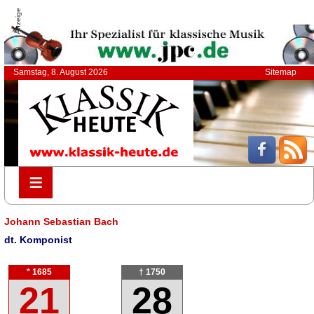
Anzeige
Samstag, 8. August 2026
Sitemap
≡
≡
Johann Sebastian Bach
dt. Komponist
* 1685
† 1750
21
28