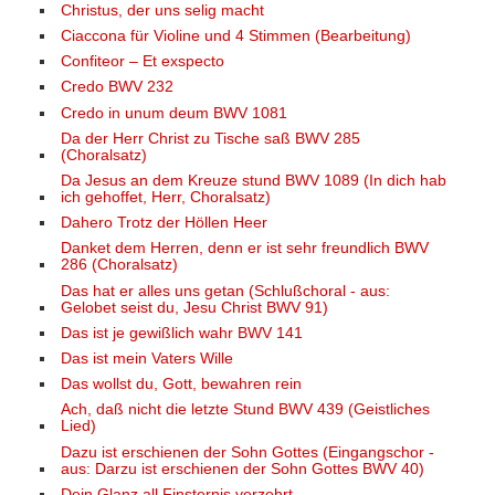
Christus, der uns selig macht
Ciaccona für Violine und 4 Stimmen (Bearbeitung)
Confiteor – Et exspecto
Credo BWV 232
Credo in unum deum BWV 1081
Da der Herr Christ zu Tische saß BWV 285
(Choralsatz)
Da Jesus an dem Kreuze stund BWV 1089 (In dich hab
ich gehoffet, Herr, Choralsatz)
Dahero Trotz der Höllen Heer
Danket dem Herren, denn er ist sehr freundlich BWV
286 (Choralsatz)
Das hat er alles uns getan (Schlußchoral - aus:
Gelobet seist du, Jesu Christ BWV 91)
Das ist je gewißlich wahr BWV 141
Das ist mein Vaters Wille
Das wollst du, Gott, bewahren rein
Ach, daß nicht die letzte Stund BWV 439 (Geistliches
Lied)
Dazu ist erschienen der Sohn Gottes (Eingangschor -
aus: Darzu ist erschienen der Sohn Gottes BWV 40)
Dein Glanz all Finsternis verzehrt