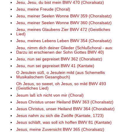
Jesu, Jesu, du bist mein BWV 470 (Choralsatz)
Jesu, meine Freude (Choral)
Jesu, meiner Seelen Wonne BWV 359 (Choralsatz)
Jesu, meiner Seelen Wonne BWV 360 (Choralsatz)
Jesu, meines Glaubens Zier BWV 472 (Geistliches
Lied)
Jesu, meines Lebens Leben BWV 354 (Choralsatz)
Jesu, nimm dich deiner Glieder (Schlußchoral - aus:
Darzu ist erschienen der Sohn Gottes BWV 40)
Jesu, nun sei gepreiset BWV 362 (Choralsatz)
Jesu, nun sei gepreiset BWV 41 (Kantate)
O Jesulein süß, o Jesulein mild (aus Schemellis
Musikalischem Gesangbuch)
Oh Jesus, so sweet, oh Jesus, so mild BWV 493
(Geistliches Lied)
Jesum laß ich nicht von mir (Choral)
Jesus Christus unser Heiland BWV 363 (Choralsatz)
Jesus Christus, unser Heiland BWV 364 (Choralsatz)
Jesus nahm zu sich die Zwölfe (Kantate, 1723)
Jesus schläft, was soll ich hoffen BWV 81 (Kantate)
Jesus, meine Zuversicht BWV 365 (Choralsatz)