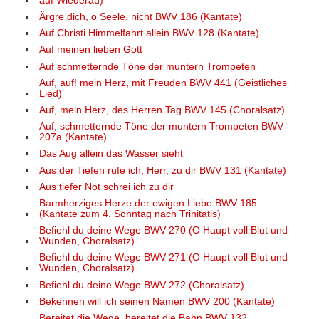
auf Wiederau)
Ärgre dich, o Seele, nicht BWV 186 (Kantate)
Auf Christi Himmelfahrt allein BWV 128 (Kantate)
Auf meinen lieben Gott
Auf schmetternde Töne der muntern Trompeten
Auf, auf! mein Herz, mit Freuden BWV 441 (Geistliches
Lied)
Auf, mein Herz, des Herren Tag BWV 145 (Choralsatz)
Auf, schmetternde Töne der muntern Trompeten BWV
207a (Kantate)
Das Aug allein das Wasser sieht
Aus der Tiefen rufe ich, Herr, zu dir BWV 131 (Kantate)
Aus tiefer Not schrei ich zu dir
Barmherziges Herze der ewigen Liebe BWV 185
(Kantate zum 4. Sonntag nach Trinitatis)
Befiehl du deine Wege BWV 270 (O Haupt voll Blut und
Wunden, Choralsatz)
Befiehl du deine Wege BWV 271 (O Haupt voll Blut und
Wunden, Choralsatz)
Befiehl du deine Wege BWV 272 (Choralsatz)
Bekennen will ich seinen Namen BWV 200 (Kantate)
Bereitet die Wege, bereitet die Bahn BWV 132