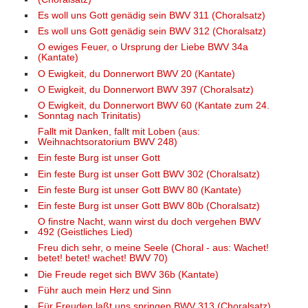
Es woll uns Gott genädig sein BWV 311 (Choralsatz)
Es woll uns Gott genädig sein BWV 312 (Choralsatz)
O ewiges Feuer, o Ursprung der Liebe BWV 34a
(Kantate)
O Ewigkeit, du Donnerwort BWV 20 (Kantate)
O Ewigkeit, du Donnerwort BWV 397 (Choralsatz)
O Ewigkeit, du Donnerwort BWV 60 (Kantate zum 24.
Sonntag nach Trinitatis)
Fallt mit Danken, fallt mit Loben (aus:
Weihnachtsoratorium BWV 248)
Ein feste Burg ist unser Gott
Ein feste Burg ist unser Gott BWV 302 (Choralsatz)
Ein feste Burg ist unser Gott BWV 80 (Kantate)
Ein feste Burg ist unser Gott BWV 80b (Choralsatz)
O finstre Nacht, wann wirst du doch vergehen BWV
492 (Geistliches Lied)
Freu dich sehr, o meine Seele (Choral - aus: Wachet!
betet! betet! wachet! BWV 70)
Die Freude reget sich BWV 36b (Kantate)
Führ auch mein Herz und Sinn
Für Freuden laßt uns springen BWV 313 (Choralsatz)