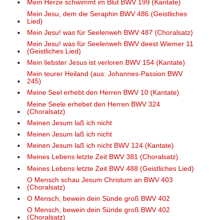
Mein Herze schwimmt im Blut BWV 199 (Kantate)
Mein Jesu, dem die Seraphin BWV 486 (Geistliches
Lied)
Mein Jesu! was für Seelenweh BWV 487 (Choralsatz)
Mein Jesu! was für Seelenweh BWV deest Wiemer 11
(Geistliches Lied)
Mein liebster Jesus ist verloren BWV 154 (Kantate)
Mein teurer Heiland (aus: Johannes-Passion BWV
245)
Meine Seel erhebt den Herren BWV 10 (Kantate)
Meine Seele erhebet den Herren BWV 324
(Choralsatz)
Meinen Jesum laß ich nicht
Meinen Jesum laß ich nicht
Meinen Jesum laß ich nicht BWV 124 (Kantate)
Meines Lebens letzte Zeit BWV 381 (Choralsatz)
Meines Lebens letzte Zeit BWV 488 (Geistliches Lied)
O Mensch schau Jesum Christum an BWV 403
(Choralsatz)
O Mensch, bewein dein Sünde groß BWV 402
O Mensch, bewein dein Sünde groß BWV 402
(Choralsatz)