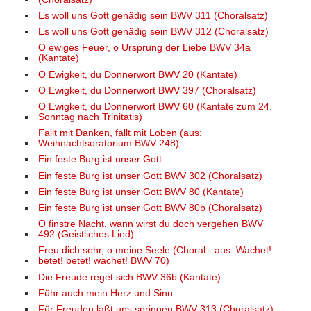
Es woll uns Gott genädig sein BWV 311 (Choralsatz)
Es woll uns Gott genädig sein BWV 312 (Choralsatz)
O ewiges Feuer, o Ursprung der Liebe BWV 34a
(Kantate)
O Ewigkeit, du Donnerwort BWV 20 (Kantate)
O Ewigkeit, du Donnerwort BWV 397 (Choralsatz)
O Ewigkeit, du Donnerwort BWV 60 (Kantate zum 24.
Sonntag nach Trinitatis)
Fallt mit Danken, fallt mit Loben (aus:
Weihnachtsoratorium BWV 248)
Ein feste Burg ist unser Gott
Ein feste Burg ist unser Gott BWV 302 (Choralsatz)
Ein feste Burg ist unser Gott BWV 80 (Kantate)
Ein feste Burg ist unser Gott BWV 80b (Choralsatz)
O finstre Nacht, wann wirst du doch vergehen BWV
492 (Geistliches Lied)
Freu dich sehr, o meine Seele (Choral - aus: Wachet!
betet! betet! wachet! BWV 70)
Die Freude reget sich BWV 36b (Kantate)
Führ auch mein Herz und Sinn
Für Freuden laßt uns springen BWV 313 (Choralsatz)