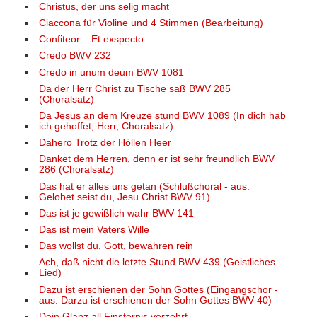
Christus, der uns selig macht
Ciaccona für Violine und 4 Stimmen (Bearbeitung)
Confiteor – Et exspecto
Credo BWV 232
Credo in unum deum BWV 1081
Da der Herr Christ zu Tische saß BWV 285
(Choralsatz)
Da Jesus an dem Kreuze stund BWV 1089 (In dich hab
ich gehoffet, Herr, Choralsatz)
Dahero Trotz der Höllen Heer
Danket dem Herren, denn er ist sehr freundlich BWV
286 (Choralsatz)
Das hat er alles uns getan (Schlußchoral - aus:
Gelobet seist du, Jesu Christ BWV 91)
Das ist je gewißlich wahr BWV 141
Das ist mein Vaters Wille
Das wollst du, Gott, bewahren rein
Ach, daß nicht die letzte Stund BWV 439 (Geistliches
Lied)
Dazu ist erschienen der Sohn Gottes (Eingangschor -
aus: Darzu ist erschienen der Sohn Gottes BWV 40)
Dein Glanz all Finsternis verzehrt