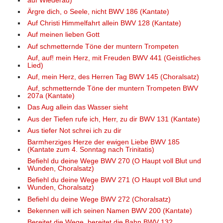
auf Wiederau)
Ärgre dich, o Seele, nicht BWV 186 (Kantate)
Auf Christi Himmelfahrt allein BWV 128 (Kantate)
Auf meinen lieben Gott
Auf schmetternde Töne der muntern Trompeten
Auf, auf! mein Herz, mit Freuden BWV 441 (Geistliches
Lied)
Auf, mein Herz, des Herren Tag BWV 145 (Choralsatz)
Auf, schmetternde Töne der muntern Trompeten BWV
207a (Kantate)
Das Aug allein das Wasser sieht
Aus der Tiefen rufe ich, Herr, zu dir BWV 131 (Kantate)
Aus tiefer Not schrei ich zu dir
Barmherziges Herze der ewigen Liebe BWV 185
(Kantate zum 4. Sonntag nach Trinitatis)
Befiehl du deine Wege BWV 270 (O Haupt voll Blut und
Wunden, Choralsatz)
Befiehl du deine Wege BWV 271 (O Haupt voll Blut und
Wunden, Choralsatz)
Befiehl du deine Wege BWV 272 (Choralsatz)
Bekennen will ich seinen Namen BWV 200 (Kantate)
Bereitet die Wege, bereitet die Bahn BWV 132