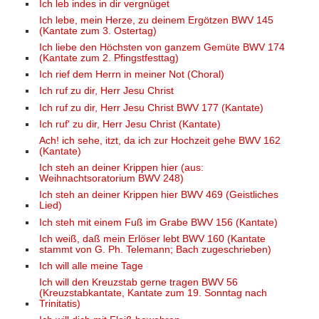
Ich leb indes in dir vergnüget
Ich lebe, mein Herze, zu deinem Ergötzen BWV 145
(Kantate zum 3. Ostertag)
Ich liebe den Höchsten von ganzem Gemüte BWV 174
(Kantate zum 2. Pfingstfesttag)
Ich rief dem Herrn in meiner Not (Choral)
Ich ruf zu dir, Herr Jesu Christ
Ich ruf zu dir, Herr Jesu Christ BWV 177 (Kantate)
Ich ruf' zu dir, Herr Jesu Christ (Kantate)
Ach! ich sehe, itzt, da ich zur Hochzeit gehe BWV 162
(Kantate)
Ich steh an deiner Krippen hier (aus:
Weihnachtsoratorium BWV 248)
Ich steh an deiner Krippen hier BWV 469 (Geistliches
Lied)
Ich steh mit einem Fuß im Grabe BWV 156 (Kantate)
Ich weiß, daß mein Erlöser lebt BWV 160 (Kantate
stammt von G. Ph. Telemann; Bach zugeschrieben)
Ich will alle meine Tage
Ich will den Kreuzstab gerne tragen BWV 56
(Kreuzstabkantate, Kantate zum 19. Sonntag nach
Trinitatis)