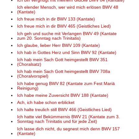
Ich bin vergnügt mit meinem Glücke BWV 84 (Kantate)
Ich elender Mensch, wer wird mich erlösen BWV 48
(Kantate)
Ich freue mich in dir BWV 133 (Kantate)
Ich freue mich in dir BWV 465 (Geistliches Lied)
Ich geh und suche mit Verlangen BWV 49 (Kantate
zum 20. Sonntag nach Trinitatis)
Ich glaube, lieber Herr BWV 109 (Kantate)
Ich hab in Gottes Herz und Sinn BWV 92 (Kantate)
Ich hab mein Sach Gott heimgestellt BWV 351
(Choralsatz)
Ich hab mein Sach Gott heimgestellt BWV 708a
(Choralvorspiel)
Ich habe genug BWV 82 (Kantate zum Fest Mariä
Reinigung)
Ich habe meine Zuversicht BWV 188 (Kantate)
Ach, ich habe schon erblicket
Ich halte treulich still BWV 466 (Geistliches Lied)
Ich hatte viel Bekümmernis BWV 21 (Kantate zum 3.
Sonntag nach Trinitatis und für jede Zeit)
Ich lasse dich nicht, du segnest mich denn BWV 157
(Kantate)