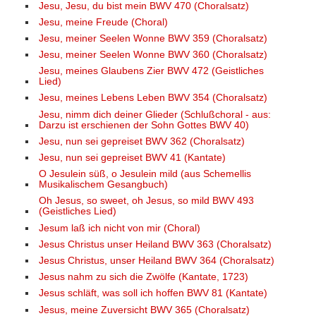
Jesu, Jesu, du bist mein BWV 470 (Choralsatz)
Jesu, meine Freude (Choral)
Jesu, meiner Seelen Wonne BWV 359 (Choralsatz)
Jesu, meiner Seelen Wonne BWV 360 (Choralsatz)
Jesu, meines Glaubens Zier BWV 472 (Geistliches
Lied)
Jesu, meines Lebens Leben BWV 354 (Choralsatz)
Jesu, nimm dich deiner Glieder (Schlußchoral - aus:
Darzu ist erschienen der Sohn Gottes BWV 40)
Jesu, nun sei gepreiset BWV 362 (Choralsatz)
Jesu, nun sei gepreiset BWV 41 (Kantate)
O Jesulein süß, o Jesulein mild (aus Schemellis
Musikalischem Gesangbuch)
Oh Jesus, so sweet, oh Jesus, so mild BWV 493
(Geistliches Lied)
Jesum laß ich nicht von mir (Choral)
Jesus Christus unser Heiland BWV 363 (Choralsatz)
Jesus Christus, unser Heiland BWV 364 (Choralsatz)
Jesus nahm zu sich die Zwölfe (Kantate, 1723)
Jesus schläft, was soll ich hoffen BWV 81 (Kantate)
Jesus, meine Zuversicht BWV 365 (Choralsatz)