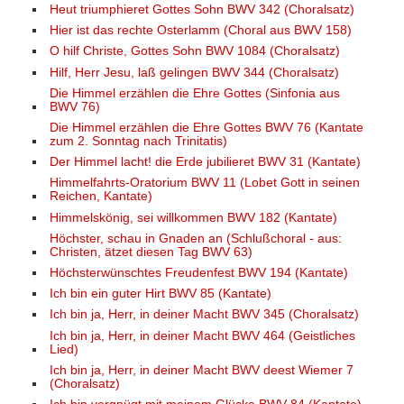
Heut triumphieret Gottes Sohn BWV 342 (Choralsatz)
Hier ist das rechte Osterlamm (Choral aus BWV 158)
O hilf Christe, Gottes Sohn BWV 1084 (Choralsatz)
Hilf, Herr Jesu, laß gelingen BWV 344 (Choralsatz)
Die Himmel erzählen die Ehre Gottes (Sinfonia aus
BWV 76)
Die Himmel erzählen die Ehre Gottes BWV 76 (Kantate
zum 2. Sonntag nach Trinitatis)
Der Himmel lacht! die Erde jubilieret BWV 31 (Kantate)
Himmelfahrts-Oratorium BWV 11 (Lobet Gott in seinen
Reichen, Kantate)
Himmelskönig, sei willkommen BWV 182 (Kantate)
Höchster, schau in Gnaden an (Schlußchoral - aus:
Christen, ätzet diesen Tag BWV 63)
Höchsterwünschtes Freudenfest BWV 194 (Kantate)
Ich bin ein guter Hirt BWV 85 (Kantate)
Ich bin ja, Herr, in deiner Macht BWV 345 (Choralsatz)
Ich bin ja, Herr, in deiner Macht BWV 464 (Geistliches
Lied)
Ich bin ja, Herr, in deiner Macht BWV deest Wiemer 7
(Choralsatz)