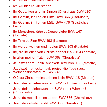
Ich will dich mit Fleiß bewahren
Ich will hier bei dir stehen
Ihr Gedanken und ihr Sinnen (Choral aus BWV 110)
Ihr Gestirn, ihr hohlen Lüfte BWV 366 (Choralsatz)
Ihr Gestirn, ihr hohlen Lüfte BWV 476 (Geistliches
Lied)
Ihr Menschen, rühmet Gottes Liebe BWV 167
(Kantate)
Ihr Tore zu Zion BWV 193 (Kantate)
Ihr werdet weinen und heulen BWV 103 (Kantate)
Ihr, die ihr euch von Christo nennet BWV 164 (Kantate)
In allen meinen Taten BWV 367 (Choralsatz)
Jauchzet dem Herrn, alle Welt BWV Anh. 160 (Motette)
Jauchzet, frohlocket, auf, preiset die Tage (aus:
Weihnachtsoratorium BWV 248)
O Jesu Christ, meins Lebens Licht BWV 118 (Motette)
Jesu, deine Liebeswunden BWV 471 (Geistliches Lied)
Jesu, deine Liebeswunden BWV deest Wiemer 8
(Choralsatz)
Jesu, du mein liebstes Leben BWV 356 (Choralsatz)
Jesu, du selbsten wohl BWV 355 (Choralsatz)