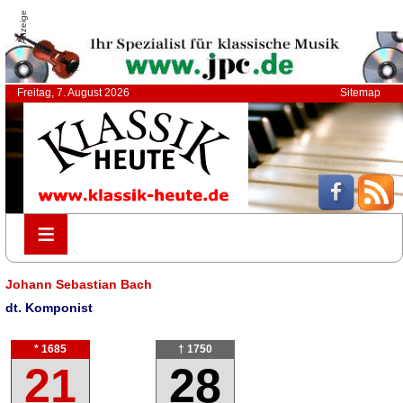
Anzeige
Freitag, 7. August 2026
Sitemap
≡
≡
Johann Sebastian Bach
dt. Komponist
* 1685
† 1750
21
28