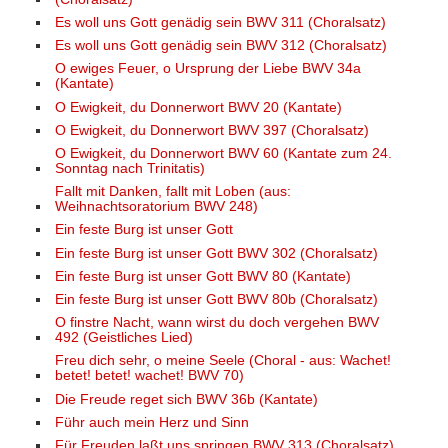
Es woll uns Gott genädig sein BWV 311 (Choralsatz)
Es woll uns Gott genädig sein BWV 312 (Choralsatz)
O ewiges Feuer, o Ursprung der Liebe BWV 34a
(Kantate)
O Ewigkeit, du Donnerwort BWV 20 (Kantate)
O Ewigkeit, du Donnerwort BWV 397 (Choralsatz)
O Ewigkeit, du Donnerwort BWV 60 (Kantate zum 24.
Sonntag nach Trinitatis)
Fallt mit Danken, fallt mit Loben (aus:
Weihnachtsoratorium BWV 248)
Ein feste Burg ist unser Gott
Ein feste Burg ist unser Gott BWV 302 (Choralsatz)
Ein feste Burg ist unser Gott BWV 80 (Kantate)
Ein feste Burg ist unser Gott BWV 80b (Choralsatz)
O finstre Nacht, wann wirst du doch vergehen BWV
492 (Geistliches Lied)
Freu dich sehr, o meine Seele (Choral - aus: Wachet!
betet! betet! wachet! BWV 70)
Die Freude reget sich BWV 36b (Kantate)
Führ auch mein Herz und Sinn
Für Freuden laßt uns springen BWV 313 (Choralsatz)