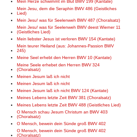
Mein Herze schwimmt im Blut BWV 199 (Kantate)
Mein Jesu, dem die Seraphin BWV 486 (Geistliches
Lied)
Mein Jesu! was für Seelenweh BWV 487 (Choralsatz)
Mein Jesu! was für Seelenweh BWV deest Wiemer 11
(Geistliches Lied)
Mein liebster Jesus ist verloren BWV 154 (Kantate)
Mein teurer Heiland (aus: Johannes-Passion BWV
245)
Meine Seel erhebt den Herren BWV 10 (Kantate)
Meine Seele erhebet den Herren BWV 324
(Choralsatz)
Meinen Jesum laß ich nicht
Meinen Jesum laß ich nicht
Meinen Jesum laß ich nicht BWV 124 (Kantate)
Meines Lebens letzte Zeit BWV 381 (Choralsatz)
Meines Lebens letzte Zeit BWV 488 (Geistliches Lied)
O Mensch schau Jesum Christum an BWV 403
(Choralsatz)
O Mensch, bewein dein Sünde groß BWV 402
O Mensch, bewein dein Sünde groß BWV 402
(Choralsatz)