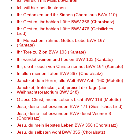
Ich will dich mit Fleiß bewahren
Ich will hier bei dir stehen
Ihr Gedanken und ihr Sinnen (Choral aus BWV 110)
Ihr Gestirn, ihr hohlen Lüfte BWV 366 (Choralsatz)
Ihr Gestirn, ihr hohlen Lüfte BWV 476 (Geistliches
Lied)
Ihr Menschen, rühmet Gottes Liebe BWV 167
(Kantate)
Ihr Tore zu Zion BWV 193 (Kantate)
Ihr werdet weinen und heulen BWV 103 (Kantate)
Ihr, die ihr euch von Christo nennet BWV 164 (Kantate)
In allen meinen Taten BWV 367 (Choralsatz)
Jauchzet dem Herrn, alle Welt BWV Anh. 160 (Motette)
Jauchzet, frohlocket, auf, preiset die Tage (aus:
Weihnachtsoratorium BWV 248)
O Jesu Christ, meins Lebens Licht BWV 118 (Motette)
Jesu, deine Liebeswunden BWV 471 (Geistliches Lied)
Jesu, deine Liebeswunden BWV deest Wiemer 8
(Choralsatz)
Jesu, du mein liebstes Leben BWV 356 (Choralsatz)
Jesu, du selbsten wohl BWV 355 (Choralsatz)