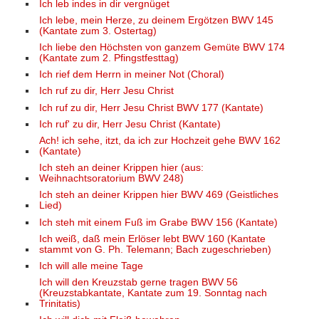
Ich leb indes in dir vergnüget
Ich lebe, mein Herze, zu deinem Ergötzen BWV 145
(Kantate zum 3. Ostertag)
Ich liebe den Höchsten von ganzem Gemüte BWV 174
(Kantate zum 2. Pfingstfesttag)
Ich rief dem Herrn in meiner Not (Choral)
Ich ruf zu dir, Herr Jesu Christ
Ich ruf zu dir, Herr Jesu Christ BWV 177 (Kantate)
Ich ruf' zu dir, Herr Jesu Christ (Kantate)
Ach! ich sehe, itzt, da ich zur Hochzeit gehe BWV 162
(Kantate)
Ich steh an deiner Krippen hier (aus:
Weihnachtsoratorium BWV 248)
Ich steh an deiner Krippen hier BWV 469 (Geistliches
Lied)
Ich steh mit einem Fuß im Grabe BWV 156 (Kantate)
Ich weiß, daß mein Erlöser lebt BWV 160 (Kantate
stammt von G. Ph. Telemann; Bach zugeschrieben)
Ich will alle meine Tage
Ich will den Kreuzstab gerne tragen BWV 56
(Kreuzstabkantate, Kantate zum 19. Sonntag nach
Trinitatis)