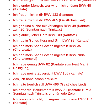
Ich bin vergnügt mit meinem Glücke BWV 84 (Kantate)
Ich elender Mensch, wer wird mich erlösen BWV 48
(Kantate)
Ich freue mich in dir BWV 133 (Kantate)
Ich freue mich in dir BWV 465 (Geistliches Lied)
Ich geh und suche mit Verlangen BWV 49 (Kantate
zum 20. Sonntag nach Trinitatis)
Ich glaube, lieber Herr BWV 109 (Kantate)
Ich hab in Gottes Herz und Sinn BWV 92 (Kantate)
Ich hab mein Sach Gott heimgestellt BWV 351
(Choralsatz)
Ich hab mein Sach Gott heimgestellt BWV 708a
(Choralvorspiel)
Ich habe genug BWV 82 (Kantate zum Fest Mariä
Reinigung)
Ich habe meine Zuversicht BWV 188 (Kantate)
Ach, ich habe schon erblicket
Ich halte treulich still BWV 466 (Geistliches Lied)
Ich hatte viel Bekümmernis BWV 21 (Kantate zum 3.
Sonntag nach Trinitatis und für jede Zeit)
Ich lasse dich nicht, du segnest mich denn BWV 157
(Kantate)