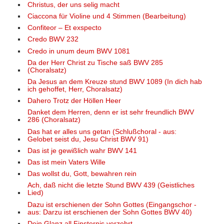
Christus, der uns selig macht
Ciaccona für Violine und 4 Stimmen (Bearbeitung)
Confiteor – Et exspecto
Credo BWV 232
Credo in unum deum BWV 1081
Da der Herr Christ zu Tische saß BWV 285
(Choralsatz)
Da Jesus an dem Kreuze stund BWV 1089 (In dich hab
ich gehoffet, Herr, Choralsatz)
Dahero Trotz der Höllen Heer
Danket dem Herren, denn er ist sehr freundlich BWV
286 (Choralsatz)
Das hat er alles uns getan (Schlußchoral - aus:
Gelobet seist du, Jesu Christ BWV 91)
Das ist je gewißlich wahr BWV 141
Das ist mein Vaters Wille
Das wollst du, Gott, bewahren rein
Ach, daß nicht die letzte Stund BWV 439 (Geistliches
Lied)
Dazu ist erschienen der Sohn Gottes (Eingangschor -
aus: Darzu ist erschienen der Sohn Gottes BWV 40)
Dein Glanz all Finsternis verzehrt