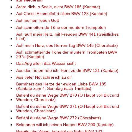
auf Wiederau)
Ärgre dich, o Seele, nicht BWV 186 (Kantate)
Auf Christi Himmelfahrt allein BWV 128 (Kantate)
Auf meinen lieben Gott
Auf schmetternde Töne der muntern Trompeten
Auf, auf! mein Herz, mit Freuden BWV 441 (Geistliches
Lied)
Auf, mein Herz, des Herren Tag BWV 145 (Choralsatz)
Auf, schmetternde Töne der muntern Trompeten BWV
207a (Kantate)
Das Aug allein das Wasser sieht
Aus der Tiefen rufe ich, Herr, zu dir BWV 131 (Kantate)
Aus tiefer Not schrei ich zu dir
Barmherziges Herze der ewigen Liebe BWV 185
(Kantate zum 4. Sonntag nach Trinitatis)
Befiehl du deine Wege BWV 270 (O Haupt voll Blut und
Wunden, Choralsatz)
Befiehl du deine Wege BWV 271 (O Haupt voll Blut und
Wunden, Choralsatz)
Befiehl du deine Wege BWV 272 (Choralsatz)
Bekennen will ich seinen Namen BWV 200 (Kantate)
Bereitet die Wege, bereitet die Bahn BWV 132