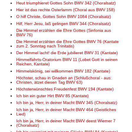
Heut triumphieret Gottes Sohn BWV 342 (Choralsatz)
Hier ist das rechte Osterlamm (Choral aus BWV 158)
O hilf Christe, Gottes Sohn BWV 1084 (Choralsatz)
Hilf, Herr Jesu, laß gelingen BWV 344 (Choralsatz)
Die Himmel erzählen die Ehre Gottes (Sinfonia aus
BWV 76)
Die Himmel erzählen die Ehre Gottes BWV 76 (Kantate
zum 2. Sonntag nach Trinitatis)
Der Himmel lacht! die Erde jubilieret BWV 31 (Kantate)
Himmelfahrts-Oratorium BWV 11 (Lobet Gott in seinen
Reichen, Kantate)
Himmelskönig, sei willkommen BWV 182 (Kantate)
Höchster, schau in Gnaden an (Schlußchoral - aus:
Christen, ätzet diesen Tag BWV 63)
Höchsterwünschtes Freudenfest BWV 194 (Kantate)
Ich bin ein guter Hirt BWV 85 (Kantate)
Ich bin ja, Herr, in deiner Macht BWV 345 (Choralsatz)
Ich bin ja, Herr, in deiner Macht BWV 464 (Geistliches
Lied)
Ich bin ja, Herr, in deiner Macht BWV deest Wiemer 7
(Choralsatz)