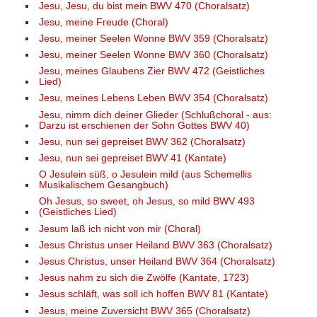
Jesu, Jesu, du bist mein BWV 470 (Choralsatz)
Jesu, meine Freude (Choral)
Jesu, meiner Seelen Wonne BWV 359 (Choralsatz)
Jesu, meiner Seelen Wonne BWV 360 (Choralsatz)
Jesu, meines Glaubens Zier BWV 472 (Geistliches
Lied)
Jesu, meines Lebens Leben BWV 354 (Choralsatz)
Jesu, nimm dich deiner Glieder (Schlußchoral - aus:
Darzu ist erschienen der Sohn Gottes BWV 40)
Jesu, nun sei gepreiset BWV 362 (Choralsatz)
Jesu, nun sei gepreiset BWV 41 (Kantate)
O Jesulein süß, o Jesulein mild (aus Schemellis
Musikalischem Gesangbuch)
Oh Jesus, so sweet, oh Jesus, so mild BWV 493
(Geistliches Lied)
Jesum laß ich nicht von mir (Choral)
Jesus Christus unser Heiland BWV 363 (Choralsatz)
Jesus Christus, unser Heiland BWV 364 (Choralsatz)
Jesus nahm zu sich die Zwölfe (Kantate, 1723)
Jesus schläft, was soll ich hoffen BWV 81 (Kantate)
Jesus, meine Zuversicht BWV 365 (Choralsatz)