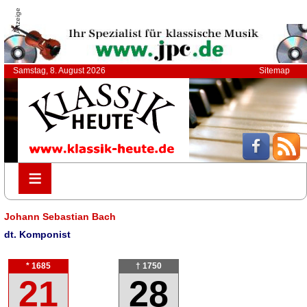
Anzeige
Samstag, 8. August 2026
Sitemap
≡
≡
Johann Sebastian Bach
dt. Komponist
* 1685
† 1750
21
28