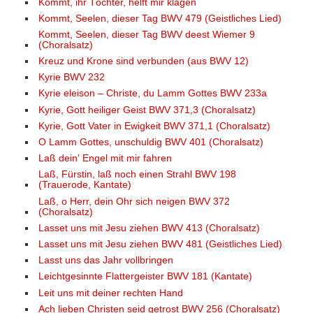
Kommt, ihr Töchter, helft mir klagen
Kommt, Seelen, dieser Tag BWV 479 (Geistliches Lied)
Kommt, Seelen, dieser Tag BWV deest Wiemer 9
(Choralsatz)
Kreuz und Krone sind verbunden (aus BWV 12)
Kyrie BWV 232
Kyrie eleison – Christe, du Lamm Gottes BWV 233a
Kyrie, Gott heiliger Geist BWV 371,3 (Choralsatz)
Kyrie, Gott Vater in Ewigkeit BWV 371,1 (Choralsatz)
O Lamm Gottes, unschuldig BWV 401 (Choralsatz)
Laß dein' Engel mit mir fahren
Laß, Fürstin, laß noch einen Strahl BWV 198
(Trauerode, Kantate)
Laß, o Herr, dein Ohr sich neigen BWV 372
(Choralsatz)
Lasset uns mit Jesu ziehen BWV 413 (Choralsatz)
Lasset uns mit Jesu ziehen BWV 481 (Geistliches Lied)
Lasst uns das Jahr vollbringen
Leichtgesinnte Flattergeister BWV 181 (Kantate)
Leit uns mit deiner rechten Hand
Ach lieben Christen seid getrost BWV 256 (Choralsatz)