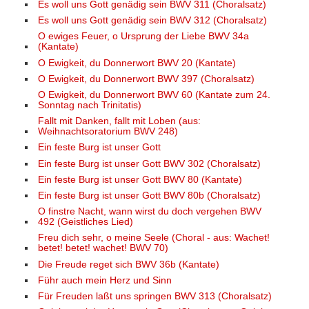
Es woll uns Gott genädig sein BWV 311 (Choralsatz)
Es woll uns Gott genädig sein BWV 312 (Choralsatz)
O ewiges Feuer, o Ursprung der Liebe BWV 34a
(Kantate)
O Ewigkeit, du Donnerwort BWV 20 (Kantate)
O Ewigkeit, du Donnerwort BWV 397 (Choralsatz)
O Ewigkeit, du Donnerwort BWV 60 (Kantate zum 24.
Sonntag nach Trinitatis)
Fallt mit Danken, fallt mit Loben (aus:
Weihnachtsoratorium BWV 248)
Ein feste Burg ist unser Gott
Ein feste Burg ist unser Gott BWV 302 (Choralsatz)
Ein feste Burg ist unser Gott BWV 80 (Kantate)
Ein feste Burg ist unser Gott BWV 80b (Choralsatz)
O finstre Nacht, wann wirst du doch vergehen BWV
492 (Geistliches Lied)
Freu dich sehr, o meine Seele (Choral - aus: Wachet!
betet! betet! wachet! BWV 70)
Die Freude reget sich BWV 36b (Kantate)
Führ auch mein Herz und Sinn
Für Freuden laßt uns springen BWV 313 (Choralsatz)