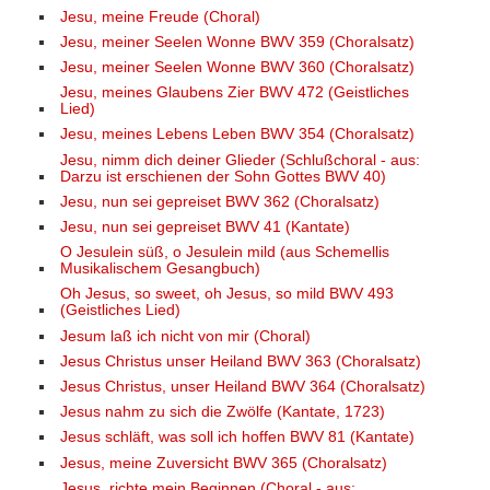
Jesu, meine Freude (Choral)
Jesu, meiner Seelen Wonne BWV 359 (Choralsatz)
Jesu, meiner Seelen Wonne BWV 360 (Choralsatz)
Jesu, meines Glaubens Zier BWV 472 (Geistliches
Lied)
Jesu, meines Lebens Leben BWV 354 (Choralsatz)
Jesu, nimm dich deiner Glieder (Schlußchoral - aus:
Darzu ist erschienen der Sohn Gottes BWV 40)
Jesu, nun sei gepreiset BWV 362 (Choralsatz)
Jesu, nun sei gepreiset BWV 41 (Kantate)
O Jesulein süß, o Jesulein mild (aus Schemellis
Musikalischem Gesangbuch)
Oh Jesus, so sweet, oh Jesus, so mild BWV 493
(Geistliches Lied)
Jesum laß ich nicht von mir (Choral)
Jesus Christus unser Heiland BWV 363 (Choralsatz)
Jesus Christus, unser Heiland BWV 364 (Choralsatz)
Jesus nahm zu sich die Zwölfe (Kantate, 1723)
Jesus schläft, was soll ich hoffen BWV 81 (Kantate)
Jesus, meine Zuversicht BWV 365 (Choralsatz)
Jesus, richte mein Beginnen (Choral - aus: