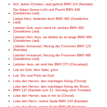
Ach, lieben Christen, seid getrost BWV 114 (Kantate)
Der lieben Sonne Licht und Pracht BWV 446
(Geistliches Lied)
Liebes Herz, bedenke doch BWV 482 (Geistliches
Lied)
Liebster Gott, wann werd ich sterben BWV 483
(Geistliches Lied)
Liebster Herr Jesu, wo bleibst du so lange BWV 484
(Geistliches Lied)
Liebster Immanuel, Herzog der Frommen BWV 123
(Kantate)
Liebster Immanuel, Herzog der Frommen BWV 485
(Geistliches Lied)
Liebster Jesu, wir sind hier BWV 373 (Choralsatz)
Lob sei Gott, dem Vater, g'ton
Lob, Ehr und Preis sei Gott
Lobe den Herren, den mächtigen König (Choral)
Lobe den Herren, den mächtigen König der Ehren
BWV 137 (Kantate zum 12. Sonntag nach Trinitatis)
Lobe den Herren, was in mir ist (Choral)
Lobe den Herrn, meine Seele BWV 143 (Kantate)
Lobe den Herrn, meine Seele BWV 69 (Kantate)