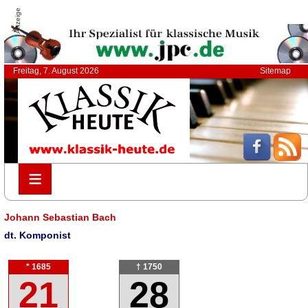
Anzeige
Freitag, 7. August 2026
Sitemap
≡
≡
Johann Sebastian Bach
dt. Komponist
* 1685
† 1750
21
28