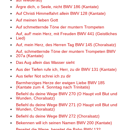
auf Wiederau)
Ärgre dich, o Seele, nicht BWV 186 (Kantate)
Auf Christi Himmelfahrt allein BWV 128 (Kantate)
Auf meinen lieben Gott
Auf schmetternde Töne der muntern Trompeten
Auf, auf! mein Herz, mit Freuden BWV 441 (Geistliches
Lied)
Auf, mein Herz, des Herren Tag BWV 145 (Choralsatz)
Auf, schmetternde Töne der muntern Trompeten BWV
207a (Kantate)
Das Aug allein das Wasser sieht
Aus der Tiefen rufe ich, Herr, zu dir BWV 131 (Kantate)
Aus tiefer Not schrei ich zu dir
Barmherziges Herze der ewigen Liebe BWV 185
(Kantate zum 4. Sonntag nach Trinitatis)
Befiehl du deine Wege BWV 270 (O Haupt voll Blut und
Wunden, Choralsatz)
Befiehl du deine Wege BWV 271 (O Haupt voll Blut und
Wunden, Choralsatz)
Befiehl du deine Wege BWV 272 (Choralsatz)
Bekennen will ich seinen Namen BWV 200 (Kantate)
Bereitet die Wege, bereitet die Bahn BWV 132