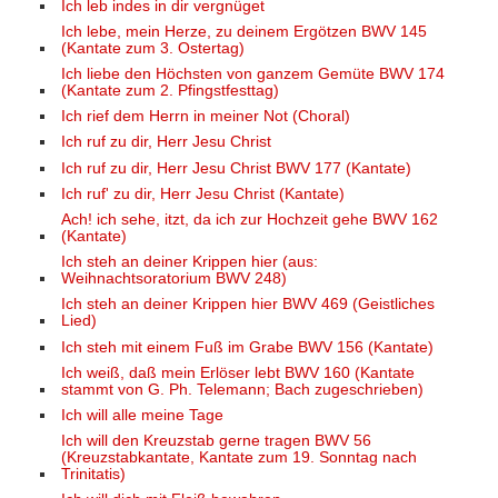
Ich leb indes in dir vergnüget
Ich lebe, mein Herze, zu deinem Ergötzen BWV 145
(Kantate zum 3. Ostertag)
Ich liebe den Höchsten von ganzem Gemüte BWV 174
(Kantate zum 2. Pfingstfesttag)
Ich rief dem Herrn in meiner Not (Choral)
Ich ruf zu dir, Herr Jesu Christ
Ich ruf zu dir, Herr Jesu Christ BWV 177 (Kantate)
Ich ruf' zu dir, Herr Jesu Christ (Kantate)
Ach! ich sehe, itzt, da ich zur Hochzeit gehe BWV 162
(Kantate)
Ich steh an deiner Krippen hier (aus:
Weihnachtsoratorium BWV 248)
Ich steh an deiner Krippen hier BWV 469 (Geistliches
Lied)
Ich steh mit einem Fuß im Grabe BWV 156 (Kantate)
Ich weiß, daß mein Erlöser lebt BWV 160 (Kantate
stammt von G. Ph. Telemann; Bach zugeschrieben)
Ich will alle meine Tage
Ich will den Kreuzstab gerne tragen BWV 56
(Kreuzstabkantate, Kantate zum 19. Sonntag nach
Trinitatis)