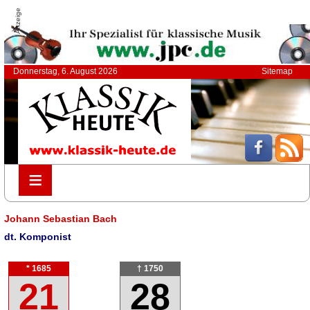
Anzeige
Donnerstag, 6. August 2026
Sitemap
≡
≡
Johann Sebastian Bach
dt. Komponist
* 1685
† 1750
21
28