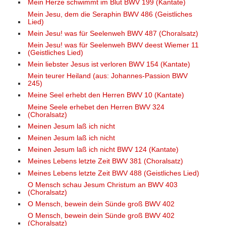
Mein Herze schwimmt im Blut BWV 199 (Kantate)
Mein Jesu, dem die Seraphin BWV 486 (Geistliches
Lied)
Mein Jesu! was für Seelenweh BWV 487 (Choralsatz)
Mein Jesu! was für Seelenweh BWV deest Wiemer 11
(Geistliches Lied)
Mein liebster Jesus ist verloren BWV 154 (Kantate)
Mein teurer Heiland (aus: Johannes-Passion BWV
245)
Meine Seel erhebt den Herren BWV 10 (Kantate)
Meine Seele erhebet den Herren BWV 324
(Choralsatz)
Meinen Jesum laß ich nicht
Meinen Jesum laß ich nicht
Meinen Jesum laß ich nicht BWV 124 (Kantate)
Meines Lebens letzte Zeit BWV 381 (Choralsatz)
Meines Lebens letzte Zeit BWV 488 (Geistliches Lied)
O Mensch schau Jesum Christum an BWV 403
(Choralsatz)
O Mensch, bewein dein Sünde groß BWV 402
O Mensch, bewein dein Sünde groß BWV 402
(Choralsatz)