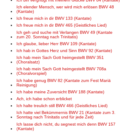
Ich bin vergnügt mit meinem Glücke BWV 84 (Kantate)
Ich elender Mensch, wer wird mich erlösen BWV 48
(Kantate)
Ich freue mich in dir BWV 133 (Kantate)
Ich freue mich in dir BWV 465 (Geistliches Lied)
Ich geh und suche mit Verlangen BWV 49 (Kantate
zum 20. Sonntag nach Trinitatis)
Ich glaube, lieber Herr BWV 109 (Kantate)
Ich hab in Gottes Herz und Sinn BWV 92 (Kantate)
Ich hab mein Sach Gott heimgestellt BWV 351
(Choralsatz)
Ich hab mein Sach Gott heimgestellt BWV 708a
(Choralvorspiel)
Ich habe genug BWV 82 (Kantate zum Fest Mariä
Reinigung)
Ich habe meine Zuversicht BWV 188 (Kantate)
Ach, ich habe schon erblicket
Ich halte treulich still BWV 466 (Geistliches Lied)
Ich hatte viel Bekümmernis BWV 21 (Kantate zum 3.
Sonntag nach Trinitatis und für jede Zeit)
Ich lasse dich nicht, du segnest mich denn BWV 157
(Kantate)