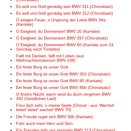
Es woll uns Gott genädig sein BWV 311 (Choralsatz)
Es woll uns Gott genädig sein BWV 312 (Choralsatz)
O ewiges Feuer, o Ursprung der Liebe BWV 34a
(Kantate)
O Ewigkeit, du Donnerwort BWV 20 (Kantate)
O Ewigkeit, du Donnerwort BWV 397 (Choralsatz)
O Ewigkeit, du Donnerwort BWV 60 (Kantate zum 24.
Sonntag nach Trinitatis)
Fallt mit Danken, fallt mit Loben (aus:
Weihnachtsoratorium BWV 248)
Ein feste Burg ist unser Gott
Ein feste Burg ist unser Gott BWV 302 (Choralsatz)
Ein feste Burg ist unser Gott BWV 80 (Kantate)
Ein feste Burg ist unser Gott BWV 80b (Choralsatz)
O finstre Nacht, wann wirst du doch vergehen BWV
492 (Geistliches Lied)
Freu dich sehr, o meine Seele (Choral - aus: Wachet!
betet! betet! wachet! BWV 70)
Die Freude reget sich BWV 36b (Kantate)
Führ auch mein Herz und Sinn
Für Freuden laßt uns springen BWV 313 (Choralsatz)