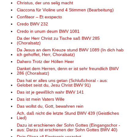
Christus, der uns selig macht
Ciaccona für Violine und 4 Stimmen (Bearbeitung)
Confiteor – Et exspecto
Credo BWV 232
Credo in unum deum BWV 1081
Da der Herr Christ zu Tische saß BWV 285
(Choralsatz)
Da Jesus an dem Kreuze stund BWV 1089 (In dich hab
ich gehoffet, Herr, Choralsatz)
Dahero Trotz der Höllen Heer
Danket dem Herren, denn er ist sehr freundlich BWV
286 (Choralsatz)
Das hat er alles uns getan (Schlußchoral - aus:
Gelobet seist du, Jesu Christ BWV 91)
Das ist je gewißlich wahr BWV 141
Das ist mein Vaters Wille
Das wollst du, Gott, bewahren rein
Ach, daß nicht die letzte Stund BWV 439 (Geistliches
Lied)
Dazu ist erschienen der Sohn Gottes (Eingangschor -
aus: Darzu ist erschienen der Sohn Gottes BWV 40)
Dein Glanz all Finsternis verzehrt