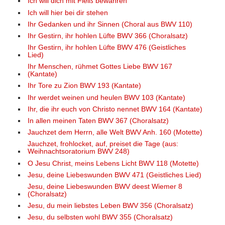
Ich will dich mit Fleiß bewahren
Ich will hier bei dir stehen
Ihr Gedanken und ihr Sinnen (Choral aus BWV 110)
Ihr Gestirn, ihr hohlen Lüfte BWV 366 (Choralsatz)
Ihr Gestirn, ihr hohlen Lüfte BWV 476 (Geistliches
Lied)
Ihr Menschen, rühmet Gottes Liebe BWV 167
(Kantate)
Ihr Tore zu Zion BWV 193 (Kantate)
Ihr werdet weinen und heulen BWV 103 (Kantate)
Ihr, die ihr euch von Christo nennet BWV 164 (Kantate)
In allen meinen Taten BWV 367 (Choralsatz)
Jauchzet dem Herrn, alle Welt BWV Anh. 160 (Motette)
Jauchzet, frohlocket, auf, preiset die Tage (aus:
Weihnachtsoratorium BWV 248)
O Jesu Christ, meins Lebens Licht BWV 118 (Motette)
Jesu, deine Liebeswunden BWV 471 (Geistliches Lied)
Jesu, deine Liebeswunden BWV deest Wiemer 8
(Choralsatz)
Jesu, du mein liebstes Leben BWV 356 (Choralsatz)
Jesu, du selbsten wohl BWV 355 (Choralsatz)