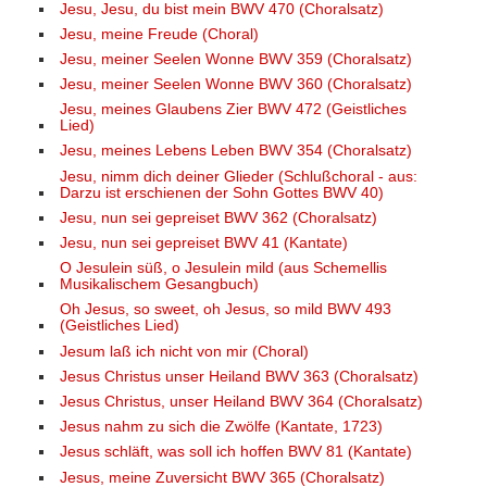
Jesu, Jesu, du bist mein BWV 470 (Choralsatz)
Jesu, meine Freude (Choral)
Jesu, meiner Seelen Wonne BWV 359 (Choralsatz)
Jesu, meiner Seelen Wonne BWV 360 (Choralsatz)
Jesu, meines Glaubens Zier BWV 472 (Geistliches
Lied)
Jesu, meines Lebens Leben BWV 354 (Choralsatz)
Jesu, nimm dich deiner Glieder (Schlußchoral - aus:
Darzu ist erschienen der Sohn Gottes BWV 40)
Jesu, nun sei gepreiset BWV 362 (Choralsatz)
Jesu, nun sei gepreiset BWV 41 (Kantate)
O Jesulein süß, o Jesulein mild (aus Schemellis
Musikalischem Gesangbuch)
Oh Jesus, so sweet, oh Jesus, so mild BWV 493
(Geistliches Lied)
Jesum laß ich nicht von mir (Choral)
Jesus Christus unser Heiland BWV 363 (Choralsatz)
Jesus Christus, unser Heiland BWV 364 (Choralsatz)
Jesus nahm zu sich die Zwölfe (Kantate, 1723)
Jesus schläft, was soll ich hoffen BWV 81 (Kantate)
Jesus, meine Zuversicht BWV 365 (Choralsatz)