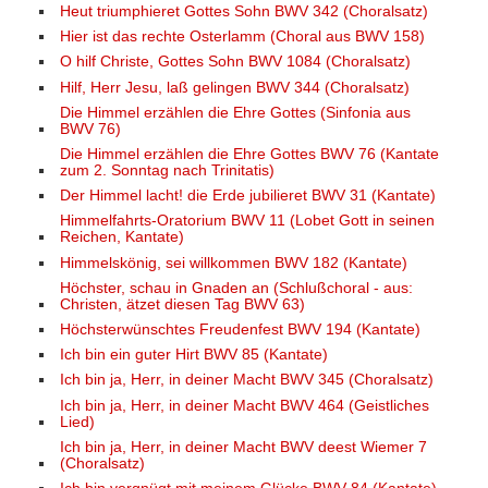
Heut triumphieret Gottes Sohn BWV 342 (Choralsatz)
Hier ist das rechte Osterlamm (Choral aus BWV 158)
O hilf Christe, Gottes Sohn BWV 1084 (Choralsatz)
Hilf, Herr Jesu, laß gelingen BWV 344 (Choralsatz)
Die Himmel erzählen die Ehre Gottes (Sinfonia aus
BWV 76)
Die Himmel erzählen die Ehre Gottes BWV 76 (Kantate
zum 2. Sonntag nach Trinitatis)
Der Himmel lacht! die Erde jubilieret BWV 31 (Kantate)
Himmelfahrts-Oratorium BWV 11 (Lobet Gott in seinen
Reichen, Kantate)
Himmelskönig, sei willkommen BWV 182 (Kantate)
Höchster, schau in Gnaden an (Schlußchoral - aus:
Christen, ätzet diesen Tag BWV 63)
Höchsterwünschtes Freudenfest BWV 194 (Kantate)
Ich bin ein guter Hirt BWV 85 (Kantate)
Ich bin ja, Herr, in deiner Macht BWV 345 (Choralsatz)
Ich bin ja, Herr, in deiner Macht BWV 464 (Geistliches
Lied)
Ich bin ja, Herr, in deiner Macht BWV deest Wiemer 7
(Choralsatz)