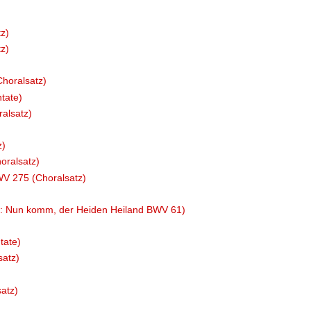
z)
z)
horalsatz)
tate)
ralsatz)
z)
oralsatz)
WV 275 (Choralsatz)
us: Nun komm, der Heiden Heiland BWV 61)
tate)
satz)
atz)