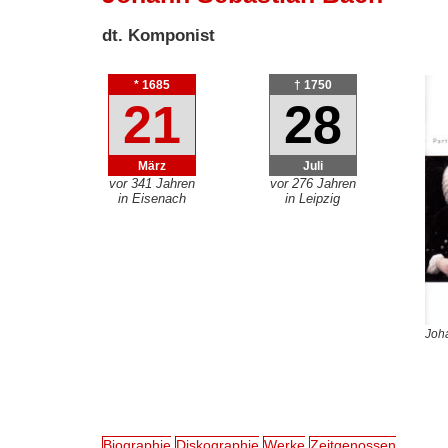
dt. Komponist
* 1685
† 1750
21
28
März
Juli
vor 341 Jahren
vor 276 Jahren
in Eisenach
in Leipzig
Joh
Biographie
Diskographie
Werke
Zeitgenossen