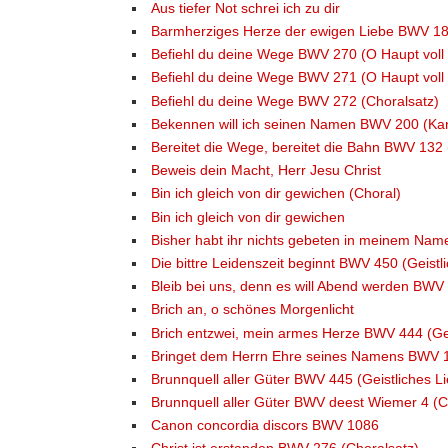
Aus tiefer Not schrei ich zu dir
Barmherziges Herze der ewigen Liebe BWV 185 
Befiehl du deine Wege BWV 270 (O Haupt voll
Befiehl du deine Wege BWV 271 (O Haupt voll
Befiehl du deine Wege BWV 272 (Choralsatz)
Bekennen will ich seinen Namen BWV 200 (Kan
Bereitet die Wege, bereitet die Bahn BWV 132 
Beweis dein Macht, Herr Jesu Christ
Bin ich gleich von dir gewichen (Choral)
Bin ich gleich von dir gewichen
Bisher habt ihr nichts gebeten in meinem Na
Die bittre Leidenszeit beginnt BWV 450 (Geistl
Bleib bei uns, denn es will Abend werden BWV 
Brich an, o schönes Morgenlicht
Brich entzwei, mein armes Herze BWV 444 (Gei
Bringet dem Herrn Ehre seines Namens BWV 1
Brunnquell aller Güter BWV 445 (Geistliches Li
Brunnquell aller Güter BWV deest Wiemer 4 (C
Canon concordia discors BWV 1086