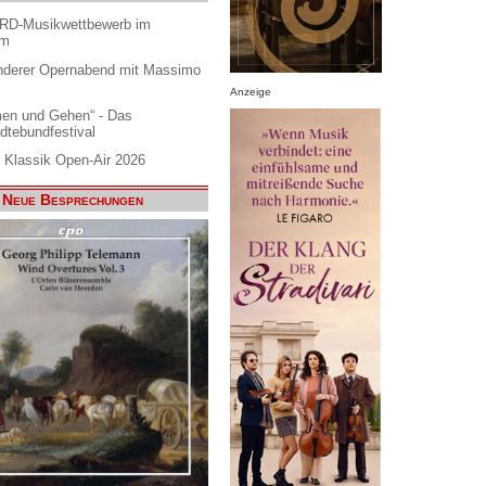
ARD-Musikwettbewerb im
am
nderer Opernabend mit Massimo
Anzeige
en und Gehen“ - Das
dtebundfestival
 Klassik Open-Air 2026
Neue Besprechungen