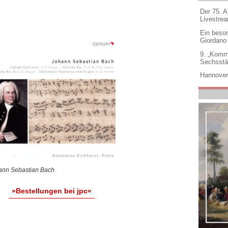
Der 75. 
Livestre
Ein beso
Giordano
9. „Komm
Sechsstä
Hannover
ann Sebastian Bach
»Bestellungen bei jpc«