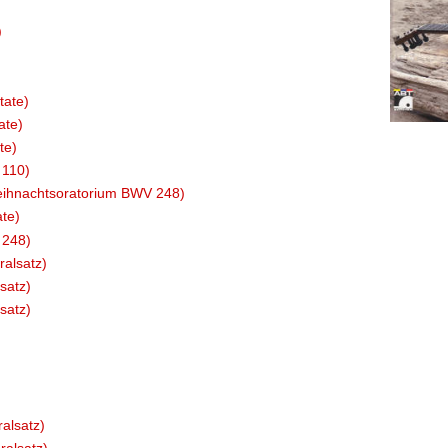
)
tate)
ate)
te)
 110)
Weihnachtsoratorium BWV 248)
ate)
 248)
alsatz)
satz)
satz)
alsatz)