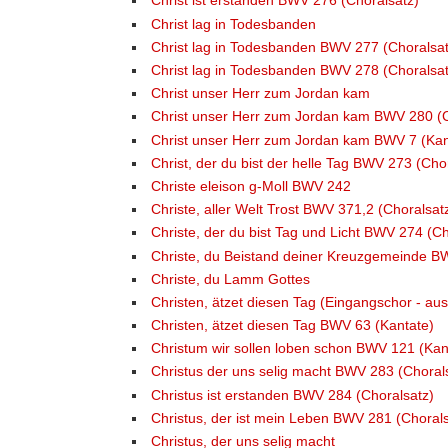
Christ ist erstanden BWV 276 (Choralsatz)
Christ lag in Todesbanden
Christ lag in Todesbanden BWV 277 (Choralsat
Christ lag in Todesbanden BWV 278 (Choralsat
Christ unser Herr zum Jordan kam
Christ unser Herr zum Jordan kam BWV 280 (C
Christ unser Herr zum Jordan kam BWV 7 (Kan
Christ, der du bist der helle Tag BWV 273 (Cho
Christe eleison g-Moll BWV 242
Christe, aller Welt Trost BWV 371,2 (Choralsat
Christe, der du bist Tag und Licht BWV 274 (Ch
Christe, du Beistand deiner Kreuzgemeinde B
Christe, du Lamm Gottes
Christen, ätzet diesen Tag (Eingangschor - a
Christen, ätzet diesen Tag BWV 63 (Kantate)
Christum wir sollen loben schon BWV 121 (Kan
Christus der uns selig macht BWV 283 (Choral
Christus ist erstanden BWV 284 (Choralsatz)
Christus, der ist mein Leben BWV 281 (Chorals
Christus, der uns selig macht