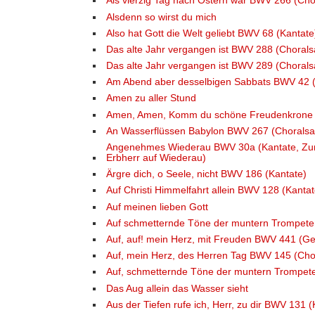
Als vierzig Tag nach Ostern war BWV 266 (Cho
Alsdenn so wirst du mich
Also hat Gott die Welt geliebt BWV 68 (Kantate
Das alte Jahr vergangen ist BWV 288 (Chorals
Das alte Jahr vergangen ist BWV 289 (Chorals
Am Abend aber desselbigen Sabbats BWV 42 (
Amen zu aller Stund
Amen, Amen, Komm du schöne Freudenkrone
An Wasserflüssen Babylon BWV 267 (Choralsa
Angenehmes Wiederau BWV 30a (Kantate, Zur 
Erbherr auf Wiederau)
Ärgre dich, o Seele, nicht BWV 186 (Kantate)
Auf Christi Himmelfahrt allein BWV 128 (Kantat
Auf meinen lieben Gott
Auf schmetternde Töne der muntern Trompet
Auf, auf! mein Herz, mit Freuden BWV 441 (Gei
Auf, mein Herz, des Herren Tag BWV 145 (Cho
Auf, schmetternde Töne der muntern Trompet
Das Aug allein das Wasser sieht
Aus der Tiefen rufe ich, Herr, zu dir BWV 131 (