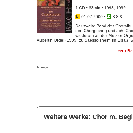
1 CD • 63min • 1998, 1999
01.07.2000
•
8 8 8
Der zweite Band des Choralbuc
den Chorgesang und acht Chora
wiederum an der Metzler-Orgel
Aubertin Orgel (1995) zu Saessolsheim im Elsaß, wo
»zur B
Anzeige
Weitere Werke: Chor m. Begl