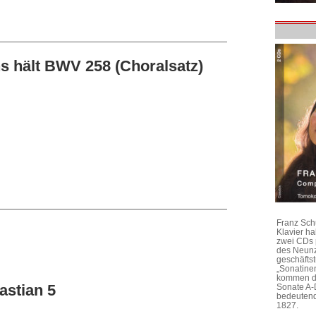
ns hält BWV 258 (Choralsatz)
Franz Sch
Klavier h
zwei CDs 
des Neunz
geschäftst
„Sonatine
kommen di
astian 5
Sonate A-
bedeutend
1827.