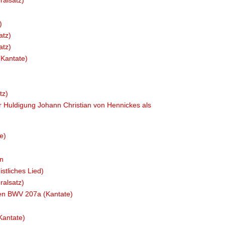
ralsatz)
)
atz)
atz)
Kantate)
tz)
Huldigung Johann Christian von Hennickes als
e)
en
stliches Lied)
ralsatz)
en BWV 207a (Kantate)
Kantate)