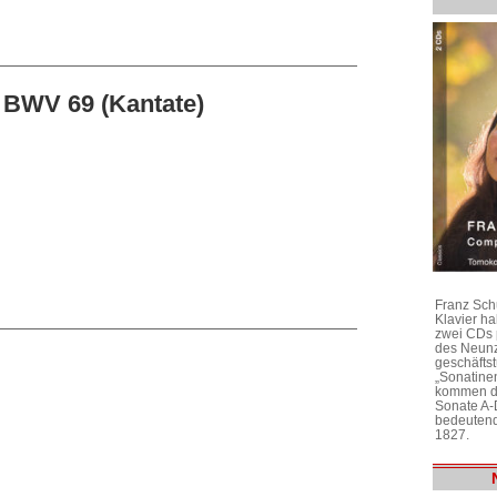
 BWV 69 (Kantate)
Franz Sch
Klavier h
zwei CDs 
des Neunz
geschäftst
„Sonatine
kommen di
Sonate A-
bedeutend
1827.