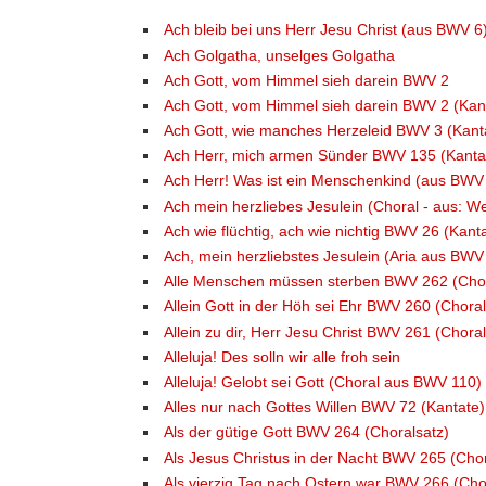
Ach bleib bei uns Herr Jesu Christ (aus BWV 6
Ach Golgatha, unselges Golgatha
Ach Gott, vom Himmel sieh darein BWV 2
Ach Gott, vom Himmel sieh darein BWV 2 (Kan
Ach Gott, wie manches Herzeleid BWV 3 (Kant
Ach Herr, mich armen Sünder BWV 135 (Kanta
Ach Herr! Was ist ein Menschenkind (aus BWV
Ach mein herzliebes Jesulein (Choral - aus: 
Ach wie flüchtig, ach wie nichtig BWV 26 (Kant
Ach, mein herzliebstes Jesulein (Aria aus BWV
Alle Menschen müssen sterben BWV 262 (Chor
Allein Gott in der Höh sei Ehr BWV 260 (Choral
Allein zu dir, Herr Jesu Christ BWV 261 (Choral
Alleluja! Des solln wir alle froh sein
Alleluja! Gelobt sei Gott (Choral aus BWV 110)
Alles nur nach Gottes Willen BWV 72 (Kantate)
Als der gütige Gott BWV 264 (Choralsatz)
Als Jesus Christus in der Nacht BWV 265 (Chor
Als vierzig Tag nach Ostern war BWV 266 (Cho