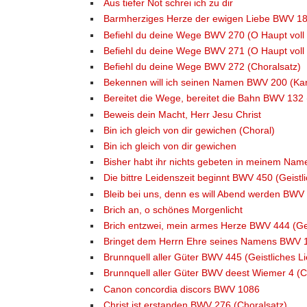
Aus tiefer Not schrei ich zu dir
Barmherziges Herze der ewigen Liebe BWV 185 
Befiehl du deine Wege BWV 270 (O Haupt voll
Befiehl du deine Wege BWV 271 (O Haupt voll
Befiehl du deine Wege BWV 272 (Choralsatz)
Bekennen will ich seinen Namen BWV 200 (Kan
Bereitet die Wege, bereitet die Bahn BWV 132 
Beweis dein Macht, Herr Jesu Christ
Bin ich gleich von dir gewichen (Choral)
Bin ich gleich von dir gewichen
Bisher habt ihr nichts gebeten in meinem Na
Die bittre Leidenszeit beginnt BWV 450 (Geistl
Bleib bei uns, denn es will Abend werden BWV 
Brich an, o schönes Morgenlicht
Brich entzwei, mein armes Herze BWV 444 (Gei
Bringet dem Herrn Ehre seines Namens BWV 1
Brunnquell aller Güter BWV 445 (Geistliches Li
Brunnquell aller Güter BWV deest Wiemer 4 (C
Canon concordia discors BWV 1086
Christ ist erstanden BWV 276 (Choralsatz)