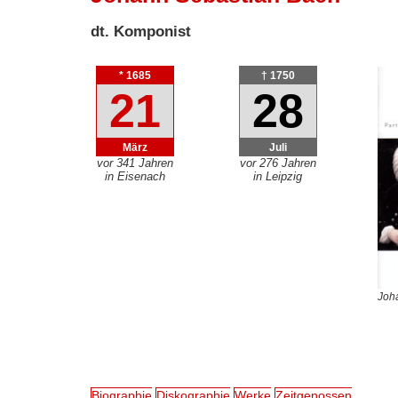
dt. Komponist
* 1685
† 1750
21
28
März
Juli
vor 341 Jahren
vor 276 Jahren
in Eisenach
in Leipzig
Joh
Biographie
Diskographie
Werke
Zeitgenossen