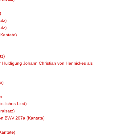
)
atz)
atz)
Kantate)
tz)
Huldigung Johann Christian von Hennickes als
e)
en
stliches Lied)
ralsatz)
en BWV 207a (Kantate)
Kantate)