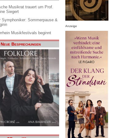
che Musikrat trauert um Prof.
ine Siegert
 Symphoniker: Sommerpause &
ginn
Anzeige
rrhein Musikfestivals beginnt
Neue Besprechungen