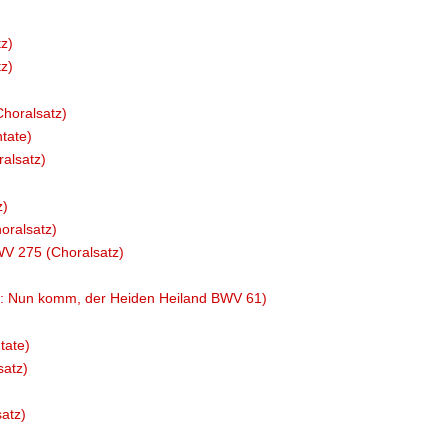
z)
z)
horalsatz)
tate)
ralsatz)
z)
oralsatz)
WV 275 (Choralsatz)
us: Nun komm, der Heiden Heiland BWV 61)
tate)
satz)
atz)