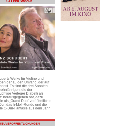
CD der Woche
uberts Werke für Violine und
aben genau den Umfang, der auf
passt. Es sind die drei Sonaten
ehnjährigen, die der
üchtige Verleger Diabelli als
n“ herausgegeben hat, dazu
e als „Grand Duo“ veröffentlichte
Dur, das h-Moll-Rondo und die
e C-Dur-Fantasie aus dem Jahr
Neuveröffentlichungen