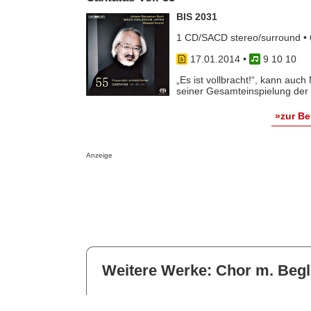
BIS 2031
1 CD/SACD stereo/surround • 
17.01.2014
•
9 10 10
„Es ist vollbracht!“, kann auc
seiner Gesamteinspielung der 
»zur B
Anzeige
Weitere Werke: Chor m. Begl