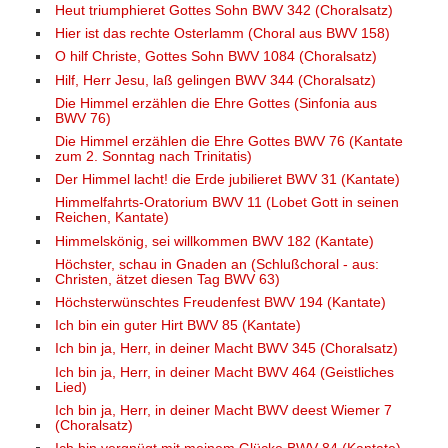
Heut triumphieret Gottes Sohn BWV 342 (Choralsatz)
Hier ist das rechte Osterlamm (Choral aus BWV 158)
O hilf Christe, Gottes Sohn BWV 1084 (Choralsatz)
Hilf, Herr Jesu, laß gelingen BWV 344 (Choralsatz)
Die Himmel erzählen die Ehre Gottes (Sinfonia aus
BWV 76)
Die Himmel erzählen die Ehre Gottes BWV 76 (Kantate
zum 2. Sonntag nach Trinitatis)
Der Himmel lacht! die Erde jubilieret BWV 31 (Kantate)
Himmelfahrts-Oratorium BWV 11 (Lobet Gott in seinen
Reichen, Kantate)
Himmelskönig, sei willkommen BWV 182 (Kantate)
Höchster, schau in Gnaden an (Schlußchoral - aus:
Christen, ätzet diesen Tag BWV 63)
Höchsterwünschtes Freudenfest BWV 194 (Kantate)
Ich bin ein guter Hirt BWV 85 (Kantate)
Ich bin ja, Herr, in deiner Macht BWV 345 (Choralsatz)
Ich bin ja, Herr, in deiner Macht BWV 464 (Geistliches
Lied)
Ich bin ja, Herr, in deiner Macht BWV deest Wiemer 7
(Choralsatz)