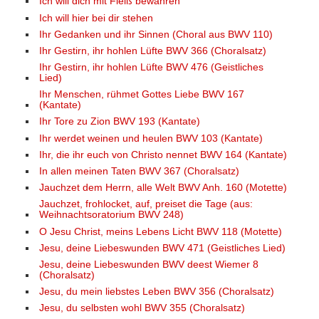
Ich will dich mit Fleiß bewahren
Ich will hier bei dir stehen
Ihr Gedanken und ihr Sinnen (Choral aus BWV 110)
Ihr Gestirn, ihr hohlen Lüfte BWV 366 (Choralsatz)
Ihr Gestirn, ihr hohlen Lüfte BWV 476 (Geistliches
Lied)
Ihr Menschen, rühmet Gottes Liebe BWV 167
(Kantate)
Ihr Tore zu Zion BWV 193 (Kantate)
Ihr werdet weinen und heulen BWV 103 (Kantate)
Ihr, die ihr euch von Christo nennet BWV 164 (Kantate)
In allen meinen Taten BWV 367 (Choralsatz)
Jauchzet dem Herrn, alle Welt BWV Anh. 160 (Motette)
Jauchzet, frohlocket, auf, preiset die Tage (aus:
Weihnachtsoratorium BWV 248)
O Jesu Christ, meins Lebens Licht BWV 118 (Motette)
Jesu, deine Liebeswunden BWV 471 (Geistliches Lied)
Jesu, deine Liebeswunden BWV deest Wiemer 8
(Choralsatz)
Jesu, du mein liebstes Leben BWV 356 (Choralsatz)
Jesu, du selbsten wohl BWV 355 (Choralsatz)