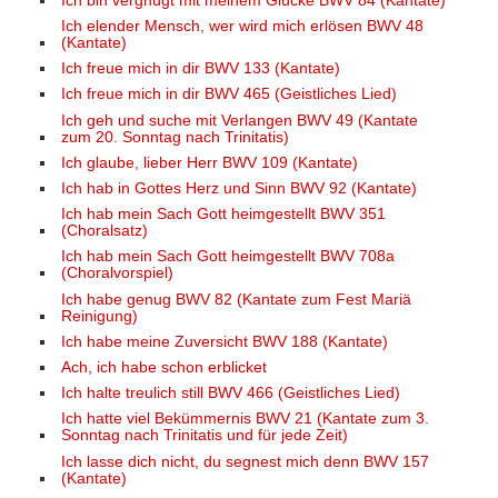
Ich bin vergnügt mit meinem Glücke BWV 84 (Kantate)
Ich elender Mensch, wer wird mich erlösen BWV 48
(Kantate)
Ich freue mich in dir BWV 133 (Kantate)
Ich freue mich in dir BWV 465 (Geistliches Lied)
Ich geh und suche mit Verlangen BWV 49 (Kantate
zum 20. Sonntag nach Trinitatis)
Ich glaube, lieber Herr BWV 109 (Kantate)
Ich hab in Gottes Herz und Sinn BWV 92 (Kantate)
Ich hab mein Sach Gott heimgestellt BWV 351
(Choralsatz)
Ich hab mein Sach Gott heimgestellt BWV 708a
(Choralvorspiel)
Ich habe genug BWV 82 (Kantate zum Fest Mariä
Reinigung)
Ich habe meine Zuversicht BWV 188 (Kantate)
Ach, ich habe schon erblicket
Ich halte treulich still BWV 466 (Geistliches Lied)
Ich hatte viel Bekümmernis BWV 21 (Kantate zum 3.
Sonntag nach Trinitatis und für jede Zeit)
Ich lasse dich nicht, du segnest mich denn BWV 157
(Kantate)