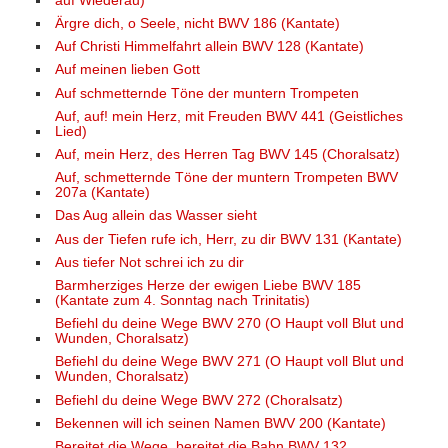
auf Wiederau)
Ärgre dich, o Seele, nicht BWV 186 (Kantate)
Auf Christi Himmelfahrt allein BWV 128 (Kantate)
Auf meinen lieben Gott
Auf schmetternde Töne der muntern Trompeten
Auf, auf! mein Herz, mit Freuden BWV 441 (Geistliches
Lied)
Auf, mein Herz, des Herren Tag BWV 145 (Choralsatz)
Auf, schmetternde Töne der muntern Trompeten BWV
207a (Kantate)
Das Aug allein das Wasser sieht
Aus der Tiefen rufe ich, Herr, zu dir BWV 131 (Kantate)
Aus tiefer Not schrei ich zu dir
Barmherziges Herze der ewigen Liebe BWV 185
(Kantate zum 4. Sonntag nach Trinitatis)
Befiehl du deine Wege BWV 270 (O Haupt voll Blut und
Wunden, Choralsatz)
Befiehl du deine Wege BWV 271 (O Haupt voll Blut und
Wunden, Choralsatz)
Befiehl du deine Wege BWV 272 (Choralsatz)
Bekennen will ich seinen Namen BWV 200 (Kantate)
Bereitet die Wege, bereitet die Bahn BWV 132