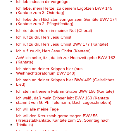
Ich leb indes in dir vergnüget
Ich lebe, mein Herze, zu deinem Ergötzen BWV 145
(Kantate zum 3. Ostertag)
Ich liebe den Höchsten von ganzem Gemüte BWV 174
(Kantate zum 2. Pfingstfesttag)
Ich rief dem Herrn in meiner Not (Choral)
Ich ruf zu dir, Herr Jesu Christ
Ich ruf zu dir, Herr Jesu Christ BWV 177 (Kantate)
Ich ruf' zu dir, Herr Jesu Christ (Kantate)
Ach! ich sehe, itzt, da ich zur Hochzeit gehe BWV 162
(Kantate)
Ich steh an deiner Krippen hier (aus:
Weihnachtsoratorium BWV 248)
Ich steh an deiner Krippen hier BWV 469 (Geistliches
Lied)
Ich steh mit einem Fuß im Grabe BWV 156 (Kantate)
Ich weiß, daß mein Erlöser lebt BWV 160 (Kantate
stammt von G. Ph. Telemann; Bach zugeschrieben)
Ich will alle meine Tage
Ich will den Kreuzstab gerne tragen BWV 56
(Kreuzstabkantate, Kantate zum 19. Sonntag nach
Trinitatis)