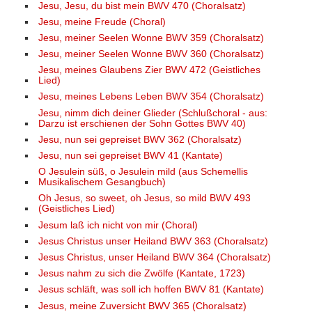
Jesu, Jesu, du bist mein BWV 470 (Choralsatz)
Jesu, meine Freude (Choral)
Jesu, meiner Seelen Wonne BWV 359 (Choralsatz)
Jesu, meiner Seelen Wonne BWV 360 (Choralsatz)
Jesu, meines Glaubens Zier BWV 472 (Geistliches
Lied)
Jesu, meines Lebens Leben BWV 354 (Choralsatz)
Jesu, nimm dich deiner Glieder (Schlußchoral - aus:
Darzu ist erschienen der Sohn Gottes BWV 40)
Jesu, nun sei gepreiset BWV 362 (Choralsatz)
Jesu, nun sei gepreiset BWV 41 (Kantate)
O Jesulein süß, o Jesulein mild (aus Schemellis
Musikalischem Gesangbuch)
Oh Jesus, so sweet, oh Jesus, so mild BWV 493
(Geistliches Lied)
Jesum laß ich nicht von mir (Choral)
Jesus Christus unser Heiland BWV 363 (Choralsatz)
Jesus Christus, unser Heiland BWV 364 (Choralsatz)
Jesus nahm zu sich die Zwölfe (Kantate, 1723)
Jesus schläft, was soll ich hoffen BWV 81 (Kantate)
Jesus, meine Zuversicht BWV 365 (Choralsatz)