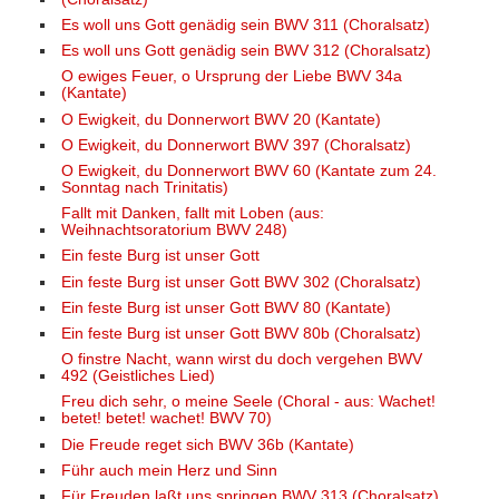
Es woll uns Gott genädig sein BWV 311 (Choralsatz)
Es woll uns Gott genädig sein BWV 312 (Choralsatz)
O ewiges Feuer, o Ursprung der Liebe BWV 34a
(Kantate)
O Ewigkeit, du Donnerwort BWV 20 (Kantate)
O Ewigkeit, du Donnerwort BWV 397 (Choralsatz)
O Ewigkeit, du Donnerwort BWV 60 (Kantate zum 24.
Sonntag nach Trinitatis)
Fallt mit Danken, fallt mit Loben (aus:
Weihnachtsoratorium BWV 248)
Ein feste Burg ist unser Gott
Ein feste Burg ist unser Gott BWV 302 (Choralsatz)
Ein feste Burg ist unser Gott BWV 80 (Kantate)
Ein feste Burg ist unser Gott BWV 80b (Choralsatz)
O finstre Nacht, wann wirst du doch vergehen BWV
492 (Geistliches Lied)
Freu dich sehr, o meine Seele (Choral - aus: Wachet!
betet! betet! wachet! BWV 70)
Die Freude reget sich BWV 36b (Kantate)
Führ auch mein Herz und Sinn
Für Freuden laßt uns springen BWV 313 (Choralsatz)