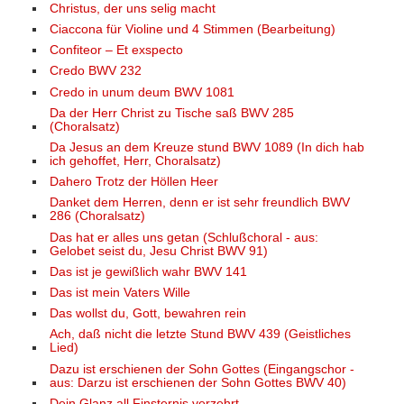
Christus, der uns selig macht
Ciaccona für Violine und 4 Stimmen (Bearbeitung)
Confiteor – Et exspecto
Credo BWV 232
Credo in unum deum BWV 1081
Da der Herr Christ zu Tische saß BWV 285
(Choralsatz)
Da Jesus an dem Kreuze stund BWV 1089 (In dich hab
ich gehoffet, Herr, Choralsatz)
Dahero Trotz der Höllen Heer
Danket dem Herren, denn er ist sehr freundlich BWV
286 (Choralsatz)
Das hat er alles uns getan (Schlußchoral - aus:
Gelobet seist du, Jesu Christ BWV 91)
Das ist je gewißlich wahr BWV 141
Das ist mein Vaters Wille
Das wollst du, Gott, bewahren rein
Ach, daß nicht die letzte Stund BWV 439 (Geistliches
Lied)
Dazu ist erschienen der Sohn Gottes (Eingangschor -
aus: Darzu ist erschienen der Sohn Gottes BWV 40)
Dein Glanz all Finsternis verzehrt