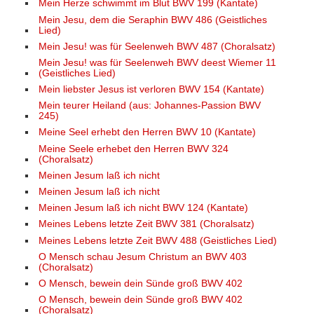
Mein Herze schwimmt im Blut BWV 199 (Kantate)
Mein Jesu, dem die Seraphin BWV 486 (Geistliches
Lied)
Mein Jesu! was für Seelenweh BWV 487 (Choralsatz)
Mein Jesu! was für Seelenweh BWV deest Wiemer 11
(Geistliches Lied)
Mein liebster Jesus ist verloren BWV 154 (Kantate)
Mein teurer Heiland (aus: Johannes-Passion BWV
245)
Meine Seel erhebt den Herren BWV 10 (Kantate)
Meine Seele erhebet den Herren BWV 324
(Choralsatz)
Meinen Jesum laß ich nicht
Meinen Jesum laß ich nicht
Meinen Jesum laß ich nicht BWV 124 (Kantate)
Meines Lebens letzte Zeit BWV 381 (Choralsatz)
Meines Lebens letzte Zeit BWV 488 (Geistliches Lied)
O Mensch schau Jesum Christum an BWV 403
(Choralsatz)
O Mensch, bewein dein Sünde groß BWV 402
O Mensch, bewein dein Sünde groß BWV 402
(Choralsatz)