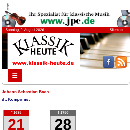
Anzeige
Sonntag, 9. August 2026
Sitemap
≡
≡
Johann Sebastian Bach
dt. Komponist
* 1685
† 1750
21
28