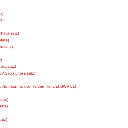
z)
z)
horalsatz)
tate)
ralsatz)
z)
oralsatz)
WV 275 (Choralsatz)
us: Nun komm, der Heiden Heiland BWV 61)
tate)
satz)
atz)