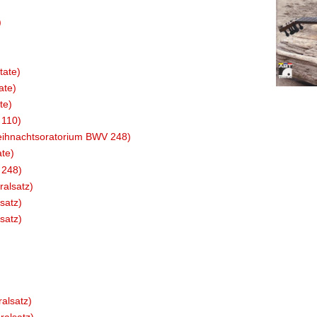
)
tate)
ate)
te)
 110)
Weihnachtsoratorium BWV 248)
ate)
 248)
alsatz)
satz)
satz)
alsatz)