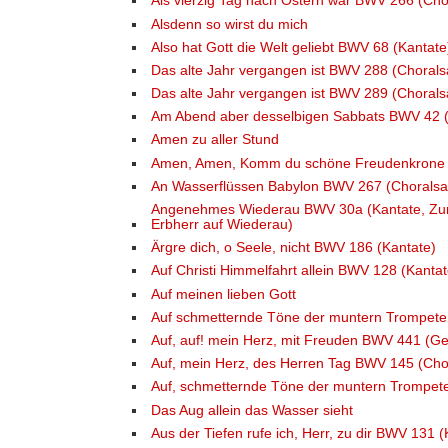
Als vierzig Tag nach Ostern war BWV 266 (Cho
Alsdenn so wirst du mich
Also hat Gott die Welt geliebt BWV 68 (Kantate
Das alte Jahr vergangen ist BWV 288 (Chorals
Das alte Jahr vergangen ist BWV 289 (Chorals
Am Abend aber desselbigen Sabbats BWV 42 (
Amen zu aller Stund
Amen, Amen, Komm du schöne Freudenkrone
An Wasserflüssen Babylon BWV 267 (Choralsa
Angenehmes Wiederau BWV 30a (Kantate, Zur 
Erbherr auf Wiederau)
Ärgre dich, o Seele, nicht BWV 186 (Kantate)
Auf Christi Himmelfahrt allein BWV 128 (Kantat
Auf meinen lieben Gott
Auf schmetternde Töne der muntern Trompet
Auf, auf! mein Herz, mit Freuden BWV 441 (Gei
Auf, mein Herz, des Herren Tag BWV 145 (Cho
Auf, schmetternde Töne der muntern Trompet
Das Aug allein das Wasser sieht
Aus der Tiefen rufe ich, Herr, zu dir BWV 131 (