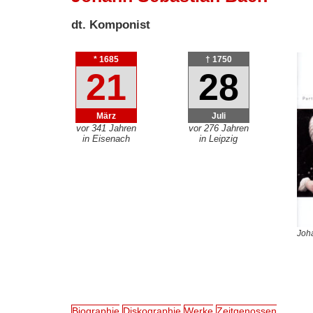
dt. Komponist
* 1685
† 1750
21
28
März
Juli
vor 341 Jahren
vor 276 Jahren
in Eisenach
in Leipzig
Joh
Biographie
Diskographie
Werke
Zeitgenossen