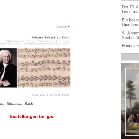
Der 75. 
Livestre
Ein beso
Giordano
9. „Komm
Sechsstä
Hannover
ann Sebastian Bach
»Bestellungen bei jpc«