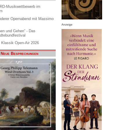
ARD-Musikwettbewerb im
am
nderer Opernabend mit Massimo
Anzeige
en und Gehen“ - Das
dtebundfestival
 Klassik Open-Air 2026
Neue Besprechungen