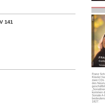
WV 141
Franz Sch
Klavier h
zwei CDs 
des Neunz
geschäftst
„Sonatine
kommen di
Sonate A-
bedeutend
1827.