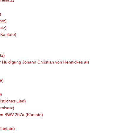
ralsatz)
)
atz)
atz)
Kantate)
tz)
Huldigung Johann Christian von Hennickes als
e)
en
stliches Lied)
ralsatz)
en BWV 207a (Kantate)
Kantate)