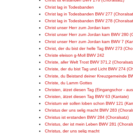
Christ ist erstanden BWV 276 (Choralsatz)
Christ lag in Todesbanden
Christ lag in Todesbanden BWV 277 (Choralsat
Christ lag in Todesbanden BWV 278 (Choralsat
Christ unser Herr zum Jordan kam
Christ unser Herr zum Jordan kam BWV 280 (C
Christ unser Herr zum Jordan kam BWV 7 (Kan
Christ, der du bist der helle Tag BWV 273 (Cho
Christe eleison g-Moll BWV 242
Christe, aller Welt Trost BWV 371,2 (Choralsat
Christe, der du bist Tag und Licht BWV 274 (Ch
Christe, du Beistand deiner Kreuzgemeinde B
Christe, du Lamm Gottes
Christen, ätzet diesen Tag (Eingangschor - a
Christen, ätzet diesen Tag BWV 63 (Kantate)
Christum wir sollen loben schon BWV 121 (Kan
Christus der uns selig macht BWV 283 (Choral
Christus ist erstanden BWV 284 (Choralsatz)
Christus, der ist mein Leben BWV 281 (Chorals
Christus, der uns selig macht