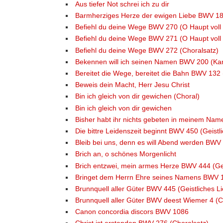
Aus tiefer Not schrei ich zu dir
Barmherziges Herze der ewigen Liebe BWV 185 
Befiehl du deine Wege BWV 270 (O Haupt voll
Befiehl du deine Wege BWV 271 (O Haupt voll
Befiehl du deine Wege BWV 272 (Choralsatz)
Bekennen will ich seinen Namen BWV 200 (Kan
Bereitet die Wege, bereitet die Bahn BWV 132 
Beweis dein Macht, Herr Jesu Christ
Bin ich gleich von dir gewichen (Choral)
Bin ich gleich von dir gewichen
Bisher habt ihr nichts gebeten in meinem Na
Die bittre Leidenszeit beginnt BWV 450 (Geistl
Bleib bei uns, denn es will Abend werden BWV 
Brich an, o schönes Morgenlicht
Brich entzwei, mein armes Herze BWV 444 (Gei
Bringet dem Herrn Ehre seines Namens BWV 1
Brunnquell aller Güter BWV 445 (Geistliches Li
Brunnquell aller Güter BWV deest Wiemer 4 (C
Canon concordia discors BWV 1086