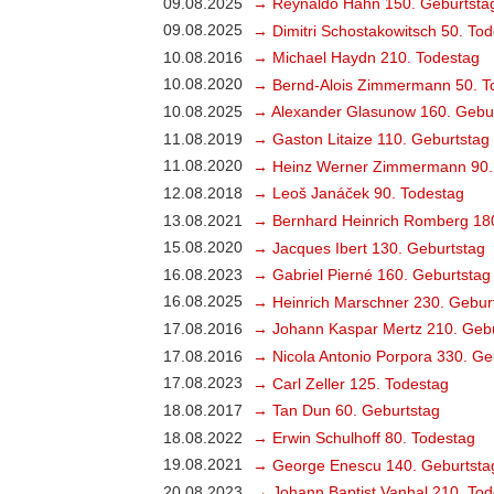
09.08.2025
→ Reynaldo Hahn 150. Geburtsta
09.08.2025
→ Dimitri Schostakowitsch 50. To
10.08.2016
→ Michael Haydn 210. Todestag
10.08.2020
→ Bernd-Alois Zimmermann 50. T
10.08.2025
→ Alexander Glasunow 160. Gebu
11.08.2019
→ Gaston Litaize 110. Geburtstag
11.08.2020
→ Heinz Werner Zimmermann 90.
12.08.2018
→ Leoš Janáček 90. Todestag
13.08.2021
→ Bernhard Heinrich Romberg 18
15.08.2020
→ Jacques Ibert 130. Geburtstag
16.08.2023
→ Gabriel Pierné 160. Geburtstag
16.08.2025
→ Heinrich Marschner 230. Gebur
17.08.2016
→ Johann Kaspar Mertz 210. Gebu
17.08.2016
→ Nicola Antonio Porpora 330. Ge
17.08.2023
→ Carl Zeller 125. Todestag
18.08.2017
→ Tan Dun 60. Geburtstag
18.08.2022
→ Erwin Schulhoff 80. Todestag
19.08.2021
→ George Enescu 140. Geburtsta
20.08.2023
→ Johann Baptist Vanhal 210. Tod