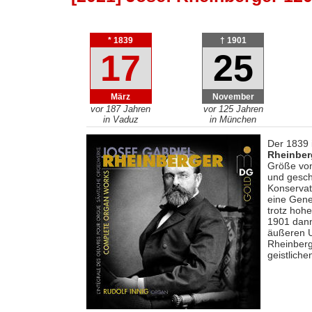
* 1839
† 1901
17
25
März
November
vor 187 Jahren
vor 125 Jahren
in Vaduz
in München
Der 1839 
Rheinber
Größe von
und gesch
Konservat
eine Gene
trotz hoh
1901 dann
äußeren 
Rheinberg
geistlich