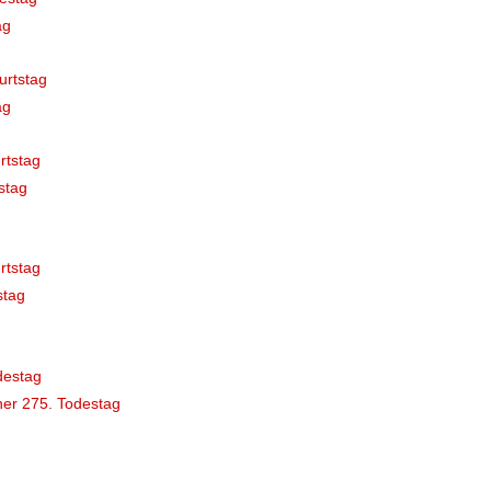
ag
urtstag
ag
rtstag
stag
rtstag
stag
destag
er 275. Todestag