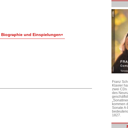
: Biographie und Einspielungen«
Franz Sch
Klavier h
zwei CDs 
des Neunz
geschäftst
„Sonatine
kommen di
Sonate A-
bedeutend
1827.