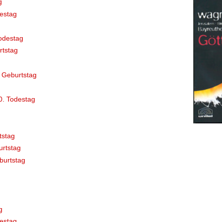
g
destag
odestag
rtstag
 Geburtstag
0. Todestag
tstag
rtstag
burtstag
g
estag