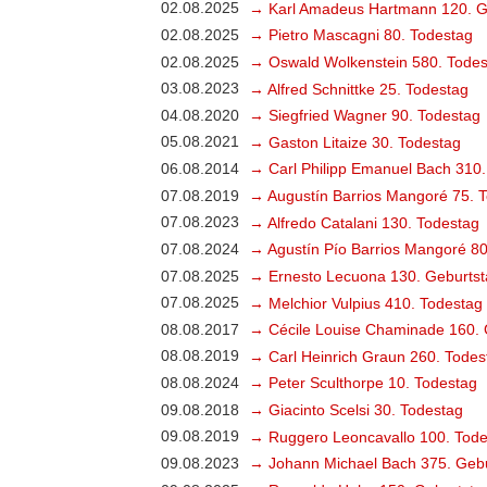
02.08.2025
→ Karl Amadeus Hartmann 120. G
02.08.2025
→ Pietro Mascagni 80. Todestag
02.08.2025
→ Oswald Wolkenstein 580. Todes
03.08.2023
→ Alfred Schnittke 25. Todestag
04.08.2020
→ Siegfried Wagner 90. Todestag
05.08.2021
→ Gaston Litaize 30. Todestag
06.08.2014
→ Carl Philipp Emanuel Bach 310.
07.08.2019
→ Augustín Barrios Mangoré 75. 
07.08.2023
→ Alfredo Catalani 130. Todestag
07.08.2024
→ Agustín Pío Barrios Mangoré 80
07.08.2025
→ Ernesto Lecuona 130. Geburtst
07.08.2025
→ Melchior Vulpius 410. Todestag
08.08.2017
→ Cécile Louise Chaminade 160. 
08.08.2019
→ Carl Heinrich Graun 260. Todes
08.08.2024
→ Peter Sculthorpe 10. Todestag
09.08.2018
→ Giacinto Scelsi 30. Todestag
09.08.2019
→ Ruggero Leoncavallo 100. Tode
09.08.2023
→ Johann Michael Bach 375. Gebu