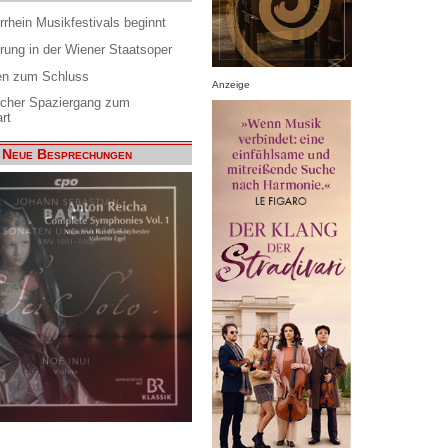
rrhein Musikfestivals beginnt
rung in der Wiener Staatsoper
en zum Schluss
Anzeige
scher Spaziergang zum
rt
Neue Besprechungen