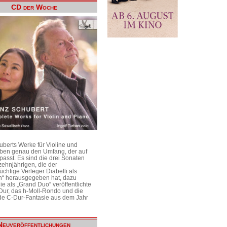
CD der Woche
uberts Werke für Violine und
aben genau den Umfang, der auf
passt. Es sind die drei Sonaten
ehnjährigen, die der
üchtige Verleger Diabelli als
n“ herausgegeben hat, dazu
e als „Grand Duo“ veröffentlichte
Dur, das h-Moll-Rondo und die
e C-Dur-Fantasie aus dem Jahr
Neuveröffentlichungen