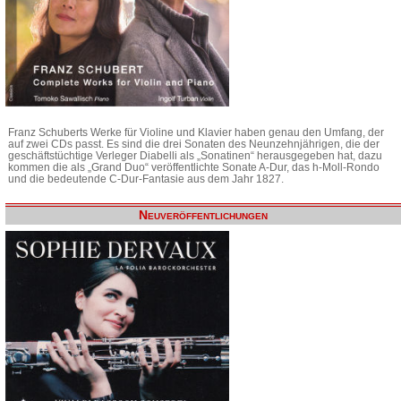
Franz Schuberts Werke für Violine und Klavier haben genau den Umfang, der
auf zwei CDs passt. Es sind die drei Sonaten des Neunzehnjährigen, die der
geschäftstüchtige Verleger Diabelli als „Sonatinen“ herausgegeben hat, dazu
kommen die als „Grand Duo“ veröffentlichte Sonate A-Dur, das h-Moll-Rondo
und die bedeutende C-Dur-Fantasie aus dem Jahr 1827.
Neuveröffentlichungen