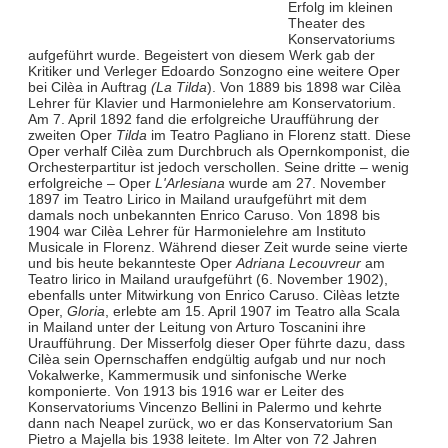
Erfolg im kleinen
Theater des
Konservatoriums
aufgeführt wurde. Begeistert von diesem Werk gab der
Kritiker und Verleger Edoardo Sonzogno eine weitere Oper
bei Cilèa in Auftrag
(La Tilda
). Von 1889 bis 1898 war Cilèa
Lehrer für Klavier und Harmonielehre am Konservatorium.
Am 7. April 1892 fand die erfolgreiche Uraufführung der
zweiten Oper
Tilda
im Teatro Pagliano in Florenz statt. Diese
Oper verhalf Cilèa zum Durchbruch als Opernkomponist, die
Orchesterpartitur ist jedoch verschollen. Seine dritte – wenig
erfolgreiche – Oper
L'Arlesiana
wurde am 27. November
1897 im Teatro Lirico in Mailand uraufgeführt mit dem
damals noch unbekannten Enrico Caruso. Von 1898 bis
1904 war Cilèa Lehrer für Harmonielehre am Instituto
Musicale in Florenz. Während dieser Zeit wurde seine vierte
und bis heute bekannteste Oper
Adriana Lecouvreur
am
Teatro lirico in Mailand uraufgeführt (6. November 1902),
ebenfalls unter Mitwirkung von Enrico Caruso. Cilèas letzte
Oper,
Gloria
, erlebte am 15. April 1907 im Teatro alla Scala
in Mailand unter der Leitung von Arturo Toscanini ihre
Uraufführung. Der Misserfolg dieser Oper führte dazu, dass
Cilèa sein Opernschaffen endgültig aufgab und nur noch
Vokalwerke, Kammermusik und sinfonische Werke
komponierte. Von 1913 bis 1916 war er Leiter des
Konservatoriums Vincenzo Bellini in Palermo und kehrte
dann nach Neapel zurück, wo er das Konservatorium San
Pietro a Majella bis 1938 leitete. Im Alter von 72 Jahren