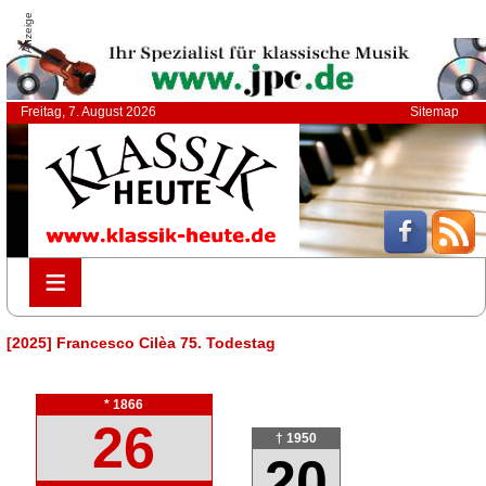
Anzeige
Freitag, 7. August 2026
Sitemap
≡
≡
[2025] Francesco Cilèa 75. Todestag
* 1866
26
† 1950
20