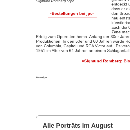
Sigmund Romberg / cpo
entdeckt 
dass er d
den Broad
»Bestellungen bei jpc«
neu entst
künstleri
auch die 
Time
mach
Erfolg zum Operettenthema. Anfang der 30er Jahre
Produktionen. In den 50er und 60 Jahren wurde 
von Columbia, Capitol und RCA Victor auf LPs ver
1951 im Alter von 64 Jahren an einem Schlaganfall 
»Sigmund Romberg: Bio
Anzeige
Alle Porträts im August