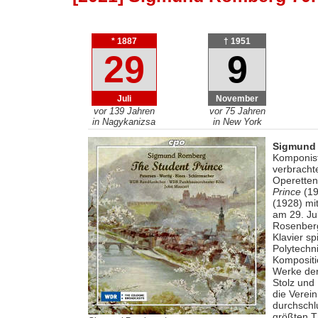
* 1887
† 1951
29
9
Juli
November
vor 139 Jahren
vor 75 Jahren
in Nagykanizsa
in New York
Sigmund
Komponist
verbrachte
Operetten
Prince
(19
(1928) mi
am 29. Ju
Rosenberg
Klavier sp
Polytechni
Kompositi
Werke der
Stolz und
die Verein
durchschl
größten T