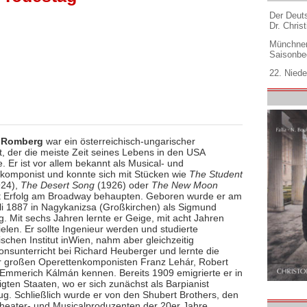
Der Deuts
Dr. Christ
Münchner
Saisonbe
22. Niede
 Romberg
war ein österreichisch-ungarischer
, der die meiste Zeit seines Lebens in den USA
. Er ist vor allem bekannt als Musical- und
komponist und konnte sich mit Stücken wie
The Student
24),
The Desert Song
(1926) oder
The New Moon
t Erfolg am Broadway behaupten. Geboren wurde er am
li 1887 in Nagykanizsa (Großkirchen) als Sigmund
. Mit sechs Jahren lernte er Geige, mit acht Jahren
ielen. Er sollte Ingenieur werden und studierte
schen Institut inWien, nahm aber gleichzeitig
onsunterricht bei Richard Heuberger und lernte die
 großen Operettenkomponisten Franz Lehár, Robert
 Emmerich Kálmán kennen. Bereits 1909 emigrierte er in
igten Staaten, wo er sich zunächst als Barpianist
ug. Schließlich wurde er von den Shubert Brothers, den
heater- und Musicalproduzenten der 20er Jahre,