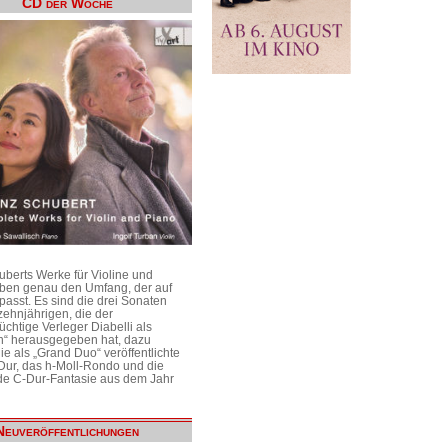
CD der Woche
uberts Werke für Violine und
aben genau den Umfang, der auf
passt. Es sind die drei Sonaten
ehnjährigen, die der
üchtige Verleger Diabelli als
n“ herausgegeben hat, dazu
e als „Grand Duo“ veröffentlichte
Dur, das h-Moll-Rondo und die
e C-Dur-Fantasie aus dem Jahr
Neuveröffentlichungen