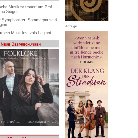
che Musikrat trauert um Prof.
ine Siegert
 Symphoniker: Sommerpause &
ginn
Anzeige
rrhein Musikfestivals beginnt
Neue Besprechungen