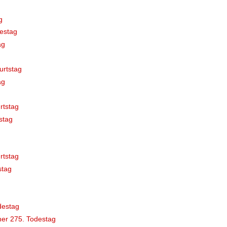
g
estag
ag
urtstag
ag
rtstag
stag
rtstag
stag
destag
er 275. Todestag