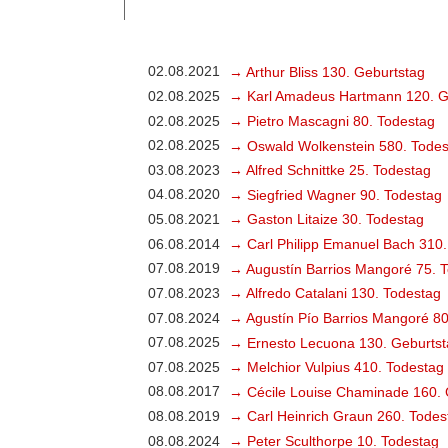
02.08.2021
→ Arthur Bliss 130. Geburtstag
02.08.2025
→ Karl Amadeus Hartmann 120. G
02.08.2025
→ Pietro Mascagni 80. Todestag
02.08.2025
→ Oswald Wolkenstein 580. Todes
03.08.2023
→ Alfred Schnittke 25. Todestag
04.08.2020
→ Siegfried Wagner 90. Todestag
05.08.2021
→ Gaston Litaize 30. Todestag
06.08.2014
→ Carl Philipp Emanuel Bach 310.
07.08.2019
→ Augustín Barrios Mangoré 75. 
07.08.2023
→ Alfredo Catalani 130. Todestag
07.08.2024
→ Agustín Pío Barrios Mangoré 80
07.08.2025
→ Ernesto Lecuona 130. Geburtst
07.08.2025
→ Melchior Vulpius 410. Todestag
08.08.2017
→ Cécile Louise Chaminade 160. 
08.08.2019
→ Carl Heinrich Graun 260. Todes
08.08.2024
→ Peter Sculthorpe 10. Todestag