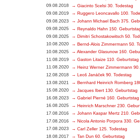
09.08.2018
→ Giacinto Scelsi 30. Todestag
09.08.2019
→ Ruggero Leoncavallo 100. Tode
09.08.2023
→ Johann Michael Bach 375. Gebu
09.08.2025
→ Reynaldo Hahn 150. Geburtsta
09.08.2025
→ Dimitri Schostakowitsch 50. To
10.08.2020
→ Bernd-Alois Zimmermann 50. T
10.08.2025
→ Alexander Glasunow 160. Gebu
11.08.2019
→ Gaston Litaize 110. Geburtstag
11.08.2020
→ Heinz Werner Zimmermann 90.
12.08.2018
→ Leoš Janáček 90. Todestag
13.08.2021
→ Bernhard Heinrich Romberg 18
15.08.2020
→ Jacques Ibert 130. Geburtstag
16.08.2023
→ Gabriel Pierné 160. Geburtstag
16.08.2025
→ Heinrich Marschner 230. Gebur
17.08.2016
→ Johann Kaspar Mertz 210. Gebu
17.08.2016
→ Nicola Antonio Porpora 330. Ge
17.08.2023
→ Carl Zeller 125. Todestag
18.08.2017
→ Tan Dun 60. Geburtstag