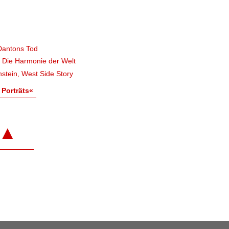
Dantons Tod
, Die Harmonie der Welt
stein, West Side Story
 Porträts«
▲