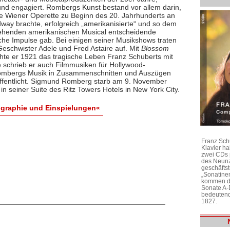
und engagiert. Rombergs Kunst bestand vor allem darin,
ie Wiener Operette zu Beginn des 20. Jahrhunderts an
way brachte, erfolgreich „amerikanisierte“ und so dem
ehenden amerikanischen Musical entscheidende
sche Impulse gab. Bei einigen seiner Musikshows traten
Geschwister Adele und Fred Astaire auf. Mit
Blossom
te er 1921 das tragische Leben Franz Schuberts mit
 schrieb er auch Filmmusiken für Hollywood-
Rombergs Musik in Zusammenschnitten und Auszügen
öffentlicht. Sigmund Romberg starb am 9. November
in seiner Suite des Ritz Towers Hotels in New York City.
graphie und Einspielungen«
Franz Sch
Klavier h
zwei CDs 
des Neunz
geschäftst
„Sonatine
kommen di
Sonate A-
bedeutend
1827.