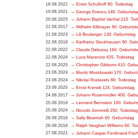
18.08.2022
→ Erwin Schulhoff 80. Todestag
19.08.2021
→ George Enescu 140. Geburtsta
20.08.2023
→ Johann Baptist Vanhal 210. Tod
21.08.2017
→ Wilhelm Killmayer 90. Geburtst
21.08.2023
→ Lili Boulanger 130. Geburtstag
22.08.2018
→ Karlheinz Stockhausen 90. Geb
22.08.2022
→ Claude Debussy 160. Geburtst
22.08.2024
→ Luca Marenzio 425. Todestag
22.08.2025
→ Christopher Gibbons 410. Gebu
23.08.2024
→ Moritz Moszkowski 170. Geburt
23.08.2024
→ Nikolai Roslavets 80. Todestag
23.08.2025
→ Ernst Krenek 125. Geburtstag
24.08.2017
→ Johann Rosenmüller 400. Gebu
25.08.2018
→ Leonard Bernstein 100. Geburt
25.08.2024
→ Niccolò Jommelli 250. Todestag
26.08.2016
→ Sally Beamish 60. Geburtstag
26.08.2018
→ Ralph Vaughan Williams 60. To
27.08.2021
→ Johann Caspar Ferdinand Fisch